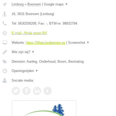
Limburg
»
Boorsem
|
Google maps
▼
16
,
3631
Boorsem
(
Limburg
)
Tel:
0630258208
, Fax:
-
, BTW-nr:
98832794
E-mail › Boda groen BV
Website:
https://Www.bodagroen.eu
|
Screenshot
▼
Wie zijn wij?
▼
Diensten: Aanleg, Onderhoud, Boom, Bestrating
Openingstijden
▼
Sociale media: