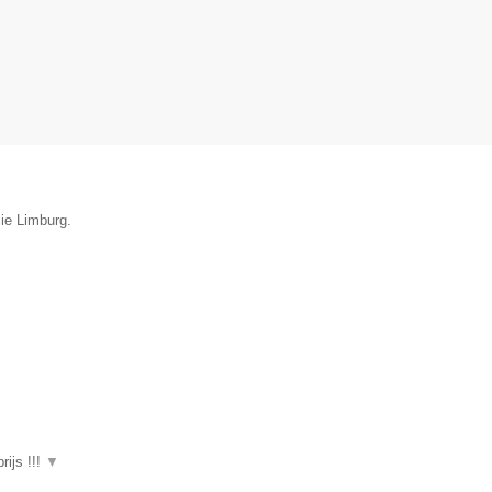
cie Limburg.
ijs !!!
▼