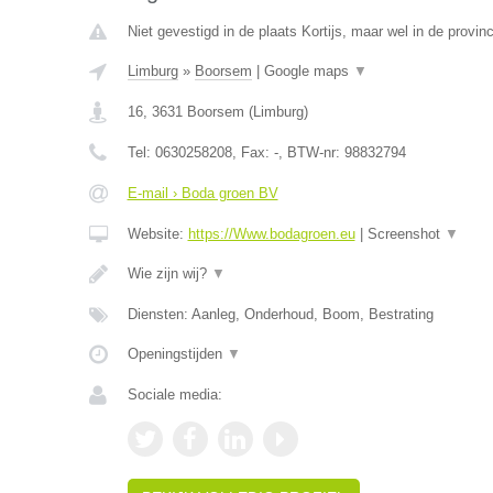
Niet gevestigd in de plaats Kortijs, maar wel in de provin
Limburg
»
Boorsem
|
Google maps
▼
16
,
3631
Boorsem
(
Limburg
)
Tel:
0630258208
, Fax:
-
, BTW-nr:
98832794
E-mail › Boda groen BV
Website:
https://Www.bodagroen.eu
|
Screenshot
▼
Wie zijn wij?
▼
Diensten: Aanleg, Onderhoud, Boom, Bestrating
Openingstijden
▼
Sociale media: