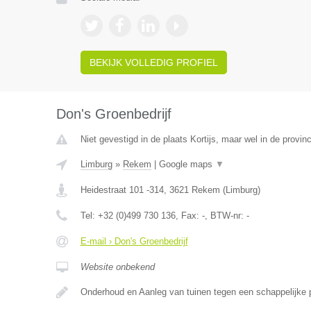
BEKIJK VOLLEDIG PROFIEL
Don's Groenbedrijf
Niet gevestigd in de plaats Kortijs, maar wel in de provin
Limburg
»
Rekem
|
Google maps
▼
Heidestraat 101 -314
,
3621
Rekem
(
Limburg
)
Tel:
+32 (0)499 730 136
, Fax:
-
, BTW-nr:
-
E-mail › Don's Groenbedrijf
Website onbekend
Onderhoud en Aanleg van tuinen tegen een schappelijke pr