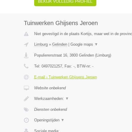
BEKIJK VOLLEDIG PROFIEL
Tuinwerken Ghijsens Jeroen
Niet gevestigd in de plaats Kortijs, maar wel in de provin
Limburg
»
Gelinden
|
Google maps
▼
Populierenstraat 16
,
3800
Gelinden
(
Limburg
)
Tel:
0497021257
, Fax:
-
, BTW-nr:
-
E-mail › Tuinwerken Ghijsens Jeroen
Website onbekend
Werkzaamheden:
▼
Diensten onbekend
Openingstijden
▼
Sociale media: