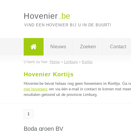
Hovenier
.be
VIND EEN HOVENIER BIJ U IN DE BUURT!
Nieuws
Zoeken
Contact
U bent nu hier:
Home
»
Limburg
»
Kortijs
Hovenier Kortijs
Hovenier.be bevat helaas nog geen
hoveniers in Kortijs
. Ga 
met hoveniers
om via één e-mail in contact te komen met meerd
resultaten getoond uit de provincie Limburg.
1
Boda groen BV