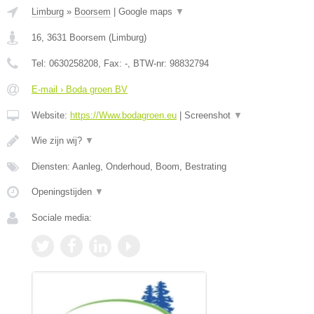
Limburg
»
Boorsem
|
Google maps
▼
16
,
3631
Boorsem
(
Limburg
)
Tel:
0630258208
, Fax:
-
, BTW-nr:
98832794
E-mail › Boda groen BV
Website:
https://Www.bodagroen.eu
|
Screenshot
▼
Wie zijn wij?
▼
Diensten: Aanleg, Onderhoud, Boom, Bestrating
Openingstijden
▼
Sociale media: