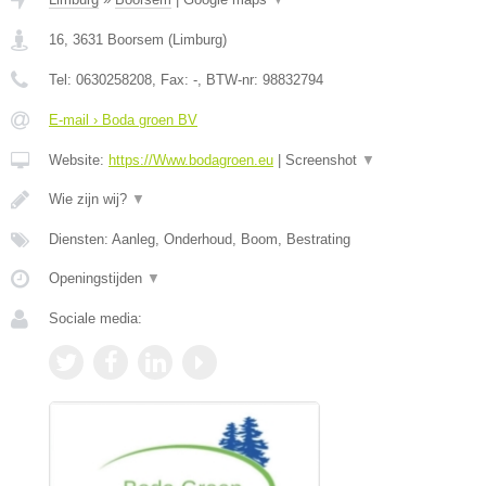
16
,
3631
Boorsem
(
Limburg
)
Tel:
0630258208
, Fax:
-
, BTW-nr:
98832794
E-mail › Boda groen BV
Website:
https://Www.bodagroen.eu
|
Screenshot
▼
Wie zijn wij?
▼
Diensten: Aanleg, Onderhoud, Boom, Bestrating
Openingstijden
▼
Sociale media: