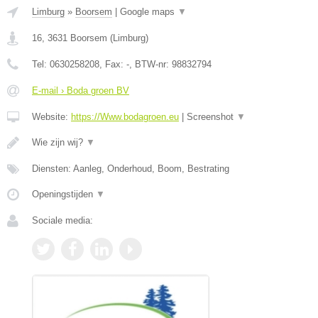
Limburg
»
Boorsem
|
Google maps
▼
16
,
3631
Boorsem
(
Limburg
)
Tel:
0630258208
, Fax:
-
, BTW-nr:
98832794
E-mail › Boda groen BV
Website:
https://Www.bodagroen.eu
|
Screenshot
▼
Wie zijn wij?
▼
Diensten: Aanleg, Onderhoud, Boom, Bestrating
Openingstijden
▼
Sociale media: