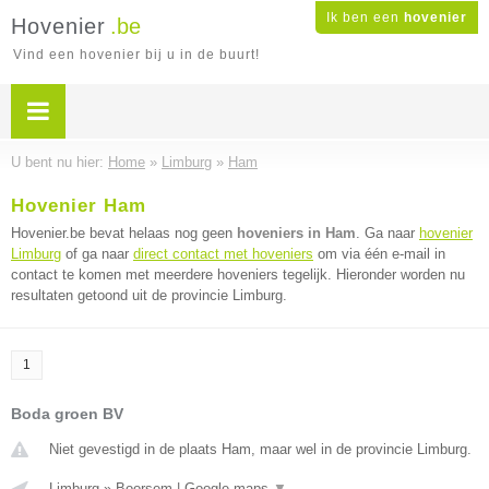
Ik ben een
hovenier
Hovenier
.be
Vind een hovenier bij u in de buurt!
U bent nu hier:
Home
»
Limburg
»
Ham
Hovenier Ham
Hovenier.be bevat helaas nog geen
hoveniers in Ham
. Ga naar
hovenier
Limburg
of ga naar
direct contact met hoveniers
om via één e-mail in
contact te komen met meerdere hoveniers tegelijk. Hieronder worden nu
resultaten getoond uit de provincie Limburg.
1
Boda groen BV
Niet gevestigd in de plaats Ham, maar wel in de provincie Limburg.
Limburg
»
Boorsem
|
Google maps
▼