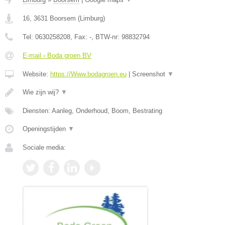
16
,
3631
Boorsem
(
Limburg
)
Tel:
0630258208
, Fax:
-
, BTW-nr:
98832794
E-mail › Boda groen BV
Website:
https://Www.bodagroen.eu
|
Screenshot
▼
Wie zijn wij?
▼
Diensten: Aanleg, Onderhoud, Boom, Bestrating
Openingstijden
▼
Sociale media: