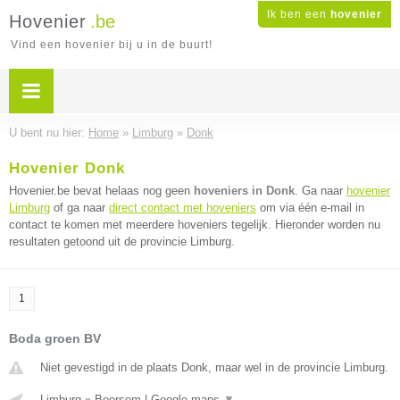
Ik ben een
hovenier
Hovenier
.be
Vind een hovenier bij u in de buurt!
U bent nu hier:
Home
»
Limburg
»
Donk
Hovenier Donk
Hovenier.be bevat helaas nog geen
hoveniers in Donk
. Ga naar
hovenier
Limburg
of ga naar
direct contact met hoveniers
om via één e-mail in
contact te komen met meerdere hoveniers tegelijk. Hieronder worden nu
resultaten getoond uit de provincie Limburg.
1
Boda groen BV
Niet gevestigd in de plaats Donk, maar wel in de provincie Limburg.
Limburg
»
Boorsem
|
Google maps
▼