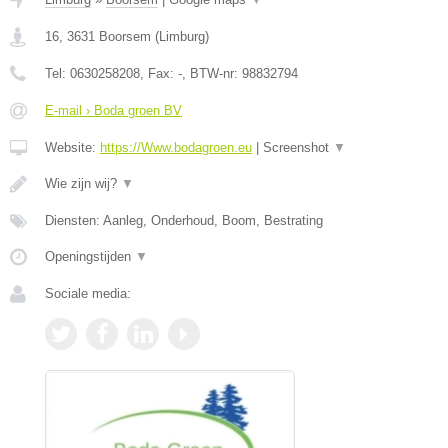
16
,
3631
Boorsem
(
Limburg
)
Tel:
0630258208
, Fax:
-
, BTW-nr:
98832794
E-mail › Boda groen BV
Website:
https://Www.bodagroen.eu
|
Screenshot
▼
Wie zijn wij?
▼
Diensten: Aanleg, Onderhoud, Boom, Bestrating
Openingstijden
▼
Sociale media: