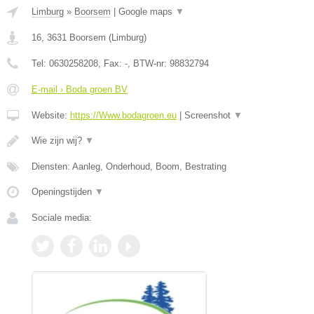
Limburg
»
Boorsem
|
Google maps
▼
16
,
3631
Boorsem
(
Limburg
)
Tel:
0630258208
, Fax:
-
, BTW-nr:
98832794
E-mail › Boda groen BV
Website:
https://Www.bodagroen.eu
|
Screenshot
▼
Wie zijn wij?
▼
Diensten: Aanleg, Onderhoud, Boom, Bestrating
Openingstijden
▼
Sociale media: