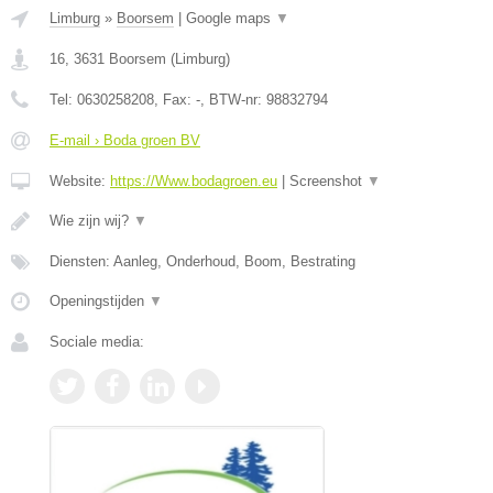
Limburg
»
Boorsem
|
Google maps
▼
16
,
3631
Boorsem
(
Limburg
)
Tel:
0630258208
, Fax:
-
, BTW-nr:
98832794
E-mail › Boda groen BV
Website:
https://Www.bodagroen.eu
|
Screenshot
▼
Wie zijn wij?
▼
Diensten: Aanleg, Onderhoud, Boom, Bestrating
Openingstijden
▼
Sociale media: