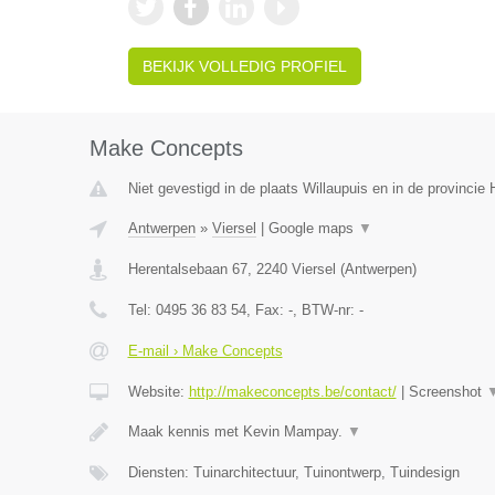
BEKIJK VOLLEDIG PROFIEL
Make Concepts
Niet gevestigd in de plaats Willaupuis en in de provinci
Antwerpen
»
Viersel
|
Google maps
▼
Herentalsebaan 67
,
2240
Viersel
(
Antwerpen
)
Tel:
0495 36 83 54
, Fax:
-
, BTW-nr:
-
E-mail › Make Concepts
Website:
http://makeconcepts.be/contact/
|
Screenshot
Maak kennis met Kevin Mampay.
▼
Diensten: Tuinarchitectuur, Tuinontwerp, Tuindesign