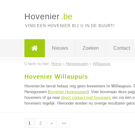
Hovenier
.be
VIND EEN HOVENIER BIJ U IN DE BUURT!
Nieuws
Zoeken
Contact
U bent nu hier:
Home
»
Henegouwen
»
Willaupuis
Hovenier Willaupuis
Hovenier.be bevat helaas nog geen
hoveniers in Willaupuis
. 
Henegouwen (
hovenier Henegouwen
). Voer bovenaan deze pagi
hoveniers of ga naar
direct contact met hoveniers
om via één e
hoveniers tegelijk. Hieronder worden nu overige resultaten geto
1
2
»
»»