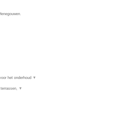
e Henegouwen.
 voor het onderhoud
▼
 terrassen,
▼