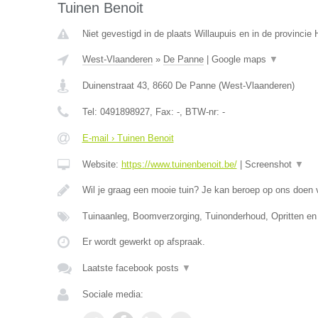
Tuinen Benoit
Niet gevestigd in de plaats Willaupuis en in de provinci
West-Vlaanderen
»
De Panne
|
Google maps
▼
Duinenstraat 43
,
8660
De Panne
(
West-Vlaanderen
)
Tel:
0491898927
, Fax:
-
, BTW-nr:
-
E-mail › Tuinen Benoit
Website:
https://www.tuinenbenoit.be/
|
Screenshot
▼
Wil je graag een mooie tuin? Je kan beroep op ons doen
Tuinaanleg, Boomverzorging, Tuinonderhoud, Opritten en
Er wordt gewerkt op afspraak.
Laatste facebook posts
▼
Sociale media: