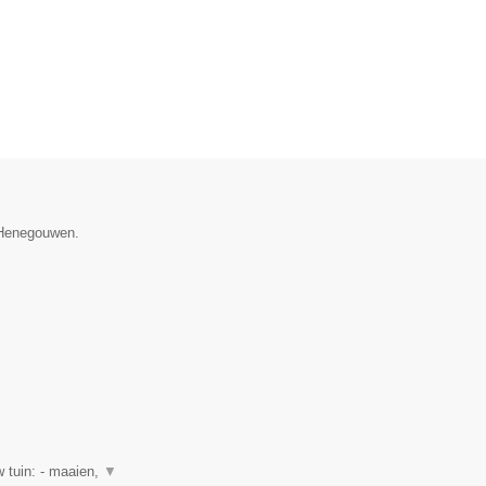
e Henegouwen.
 tuin: - maaien,
▼