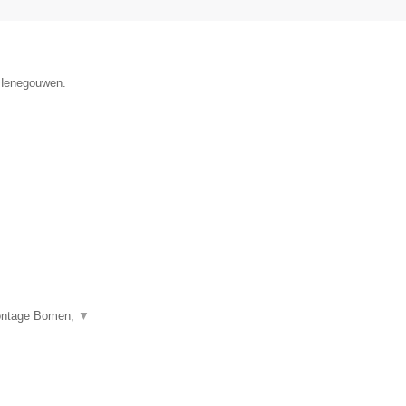
e Henegouwen.
montage Bomen,
▼