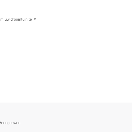
 om uw droomtuin te
▼
e Henegouwen.