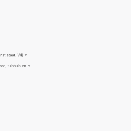
enst staat. Wij
▼
mbad, tuinhuis en
▼