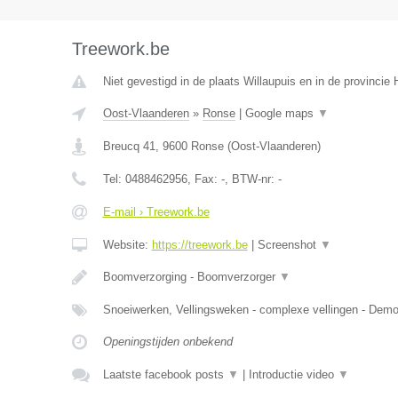
Treework.be
Niet gevestigd in de plaats Willaupuis en in de provinci
Oost-Vlaanderen
»
Ronse
|
Google maps
▼
Breucq 41
,
9600
Ronse
(
Oost-Vlaanderen
)
Tel:
0488462956
, Fax:
-
, BTW-nr:
-
E-mail › Treework.be
Website:
https://treework.be
|
Screenshot
▼
Boomverzorging - Boomverzorger
▼
Snoeiwerken, Vellingsweken - complexe vellingen - De
Openingstijden onbekend
Laatste facebook posts
▼
|
Introductie video
▼