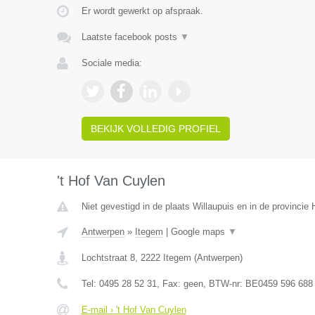
Er wordt gewerkt op afspraak.
Laatste facebook posts
▼
Sociale media:
BEKIJK VOLLEDIG PROFIEL
't Hof Van Cuylen
Niet gevestigd in de plaats Willaupuis en in de provinci
Antwerpen
»
Itegem
|
Google maps
▼
Lochtstraat 8
,
2222
Itegem
(
Antwerpen
)
Tel:
0495 28 52 31
, Fax:
geen
, BTW-nr:
BE0459 596 688
E-mail › 't Hof Van Cuylen