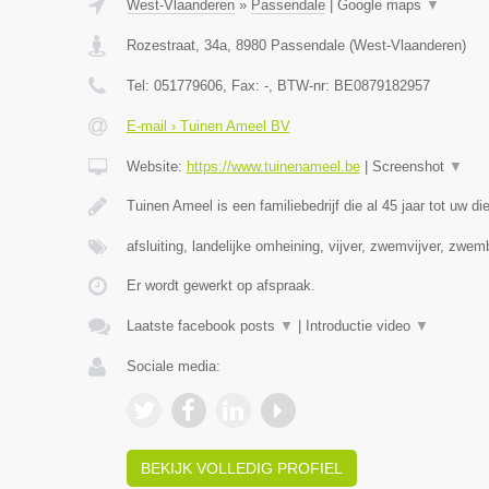
West-Vlaanderen
»
Passendale
|
Google maps
▼
Rozestraat, 34a
,
8980
Passendale
(
West-Vlaanderen
)
Tel:
051779606
, Fax:
-
, BTW-nr:
BE0879182957
E-mail › Tuinen Ameel BV
Website:
https://www.tuinenameel.be
|
Screenshot
▼
Tuinen Ameel is een familiebedrijf die al 45 jaar tot uw di
afsluiting, landelijke omheining, vijver, zwemvijver, zwe
Er wordt gewerkt op afspraak.
Laatste facebook posts
▼
|
Introductie video
▼
Sociale media:
BEKIJK VOLLEDIG PROFIEL