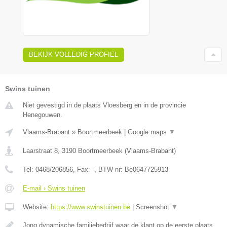
BEKIJK VOLLEDIG PROFIEL
Swins tuinen
Niet gevestigd in de plaats Vloesberg en in de provincie
Henegouwen.
Vlaams-Brabant
»
Boortmeerbeek
|
Google maps
▼
Laarstraat 8
,
3190
Boortmeerbeek
(
Vlaams-Brabant
)
Tel:
0468/206856
, Fax:
-
, BTW-nr:
Be0647725913
E-mail › Swins tuinen
Website:
https://www.swinstuinen.be
|
Screenshot
▼
Jong dynamische familiebedrijf waar de klant op de eerste plaats