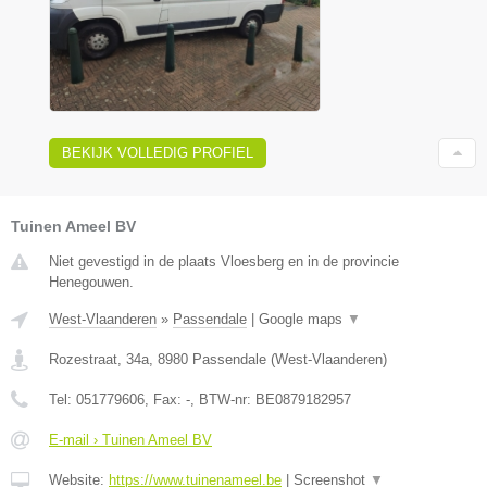
BEKIJK VOLLEDIG PROFIEL
Tuinen Ameel BV
Niet gevestigd in de plaats Vloesberg en in de provincie
Henegouwen.
West-Vlaanderen
»
Passendale
|
Google maps
▼
Rozestraat, 34a
,
8980
Passendale
(
West-Vlaanderen
)
Tel:
051779606
, Fax:
-
, BTW-nr:
BE0879182957
E-mail › Tuinen Ameel BV
Website:
https://www.tuinenameel.be
|
Screenshot
▼