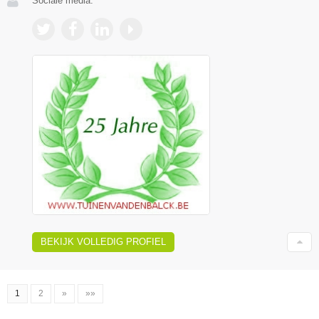
Sociale media:
BEKIJK VOLLEDIG PROFIEL
1
2
»
»»