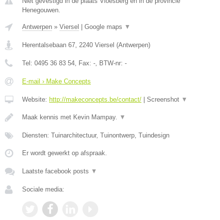
Niet gevestigd in de plaats Vloesberg en in de provincie
Henegouwen.
Antwerpen
»
Viersel
|
Google maps
▼
Herentalsebaan 67
,
2240
Viersel
(
Antwerpen
)
Tel:
0495 36 83 54
, Fax:
-
, BTW-nr:
-
E-mail › Make Concepts
Website:
http://makeconcepts.be/contact/
|
Screenshot
▼
Maak kennis met Kevin Mampay.
▼
Diensten: Tuinarchitectuur, Tuinontwerp, Tuindesign
Er wordt gewerkt op afspraak.
Laatste facebook posts
▼
Sociale media: