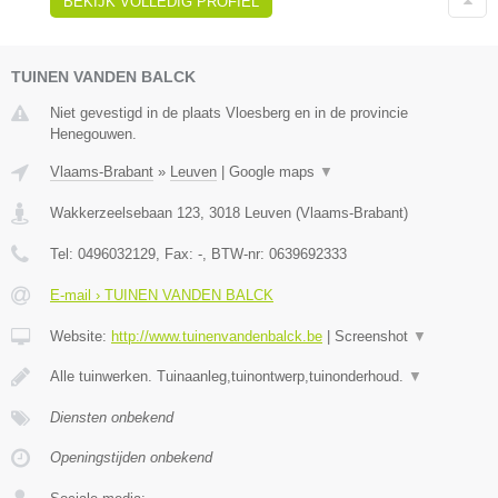
BEKIJK VOLLEDIG PROFIEL
TUINEN VANDEN BALCK
Niet gevestigd in de plaats Vloesberg en in de provincie
Henegouwen.
Vlaams-Brabant
»
Leuven
|
Google maps
▼
Wakkerzeelsebaan 123
,
3018
Leuven
(
Vlaams-Brabant
)
Tel:
0496032129
, Fax:
-
, BTW-nr:
0639692333
E-mail › TUINEN VANDEN BALCK
Website:
http://www.tuinenvandenbalck.be
|
Screenshot
▼
Alle tuinwerken. Tuinaanleg,tuinontwerp,tuinonderhoud.
▼
Diensten onbekend
Openingstijden onbekend