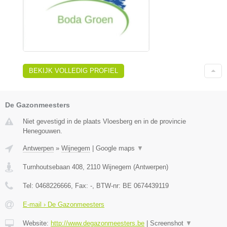
BEKIJK VOLLEDIG PROFIEL
De Gazonmeesters
Niet gevestigd in de plaats Vloesberg en in de provincie
Henegouwen.
Antwerpen
»
Wijnegem
|
Google maps
▼
Turnhoutsebaan 408
,
2110
Wijnegem
(
Antwerpen
)
Tel:
0468226666
, Fax:
-
, BTW-nr:
BE 0674439119
E-mail › De Gazonmeesters
Website:
http://www.degazonmeesters.be
|
Screenshot
▼