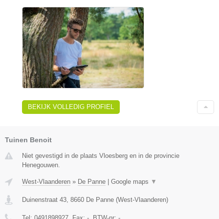
BEKIJK VOLLEDIG PROFIEL
Tuinen Benoit
Niet gevestigd in de plaats Vloesberg en in de provincie
Henegouwen.
West-Vlaanderen
»
De Panne
|
Google maps
▼
Duinenstraat 43
,
8660
De Panne
(
West-Vlaanderen
)
Tel:
0491898927
, Fax:
-
, BTW-nr:
-