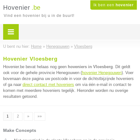
Ik ben een
hovenier
Hovenier
.be
Vind een hovenier bij u in de buurt!
U bent nu hier:
Home
»
Henegouwen
»
Vloesberg
Hovenier Vloesberg
Hovenier.be bevat helaas nog geen
hoveniers in Vloesberg
. Dit geldt
ook voor de gehele provincie Henegouwen (
hovenier Henegouwen
). Voer
bovenaan deze pagina uw postcode in voor de dichtstbijzijnde hoveniers
of ga naar
direct contact met hoveniers
om via één e-mail in contact te
komen met meerdere hoveniers tegelijk. Hieronder worden nu overige
resultaten getoond.
1
2
»
»»
Make Concepts