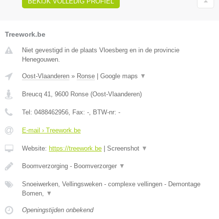
BEKIJK VOLLEDIG PROFIEL
Treework.be
Niet gevestigd in de plaats Vloesberg en in de provincie
Henegouwen.
Oost-Vlaanderen
»
Ronse
|
Google maps
▼
Breucq 41
,
9600
Ronse
(
Oost-Vlaanderen
)
Tel:
0488462956
, Fax:
-
, BTW-nr:
-
E-mail › Treework.be
Website:
https://treework.be
|
Screenshot
▼
Boomverzorging - Boomverzorger
▼
Snoeiwerken, Vellingsweken - complexe vellingen - Demontage
Bomen,
▼
Openingstijden onbekend