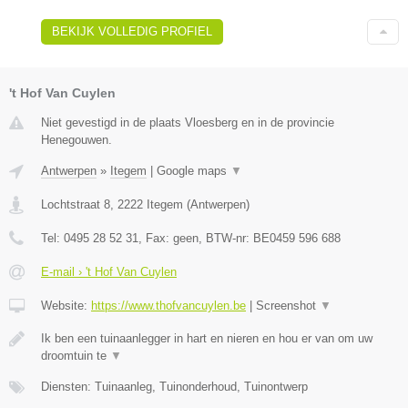
BEKIJK VOLLEDIG PROFIEL
't Hof Van Cuylen
Niet gevestigd in de plaats Vloesberg en in de provincie
Henegouwen.
Antwerpen
»
Itegem
|
Google maps
▼
Lochtstraat 8
,
2222
Itegem
(
Antwerpen
)
Tel:
0495 28 52 31
, Fax:
geen
, BTW-nr:
BE0459 596 688
E-mail › 't Hof Van Cuylen
Website:
https://www.thofvancuylen.be
|
Screenshot
▼
Ik ben een tuinaanlegger in hart en nieren en hou er van om uw
droomtuin te
▼
Diensten: Tuinaanleg, Tuinonderhoud, Tuinontwerp