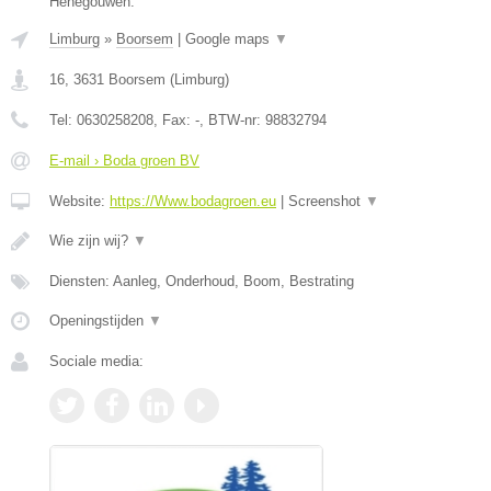
Henegouwen.
Limburg
»
Boorsem
|
Google maps
▼
16
,
3631
Boorsem
(
Limburg
)
Tel:
0630258208
, Fax:
-
, BTW-nr:
98832794
E-mail › Boda groen BV
Website:
https://Www.bodagroen.eu
|
Screenshot
▼
Wie zijn wij?
▼
Diensten: Aanleg, Onderhoud, Boom, Bestrating
Openingstijden
▼
Sociale media: