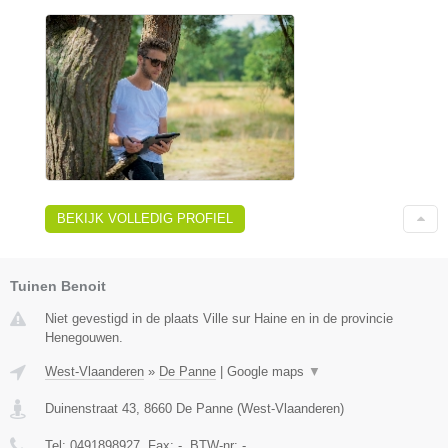
BEKIJK VOLLEDIG PROFIEL
Tuinen Benoit
Niet gevestigd in de plaats Ville sur Haine en in de provincie
Henegouwen.
West-Vlaanderen
»
De Panne
|
Google maps
▼
Duinenstraat 43
,
8660
De Panne
(
West-Vlaanderen
)
Tel:
0491898927
, Fax:
-
, BTW-nr:
-