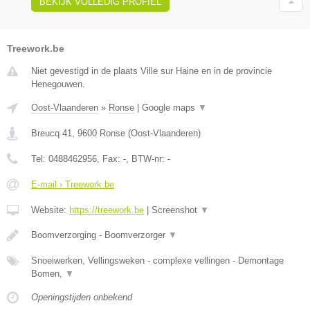
BEKIJK VOLLEDIG PROFIEL
Treework.be
Niet gevestigd in de plaats Ville sur Haine en in de provincie
Henegouwen.
Oost-Vlaanderen
»
Ronse
|
Google maps
▼
Breucq 41
,
9600
Ronse
(
Oost-Vlaanderen
)
Tel:
0488462956
, Fax:
-
, BTW-nr:
-
E-mail › Treework.be
Website:
https://treework.be
|
Screenshot
▼
Boomverzorging - Boomverzorger
▼
Snoeiwerken, Vellingsweken - complexe vellingen - Demontage
Bomen,
▼
Openingstijden onbekend