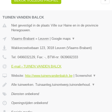
BEKIJK VOLLEDIG PROFIEL
TUINEN VANDEN BALCK
Niet gevestigd in de plaats Ville sur Haine en in de provincie
Henegouwen.
Vlaams-Brabant
»
Leuven
|
Google maps
▼
Wakkerzeelsebaan 123
,
3018
Leuven
(
Vlaams-Brabant
)
Tel:
0496032129
, Fax:
-
, BTW-nr:
0639692333
E-mail › TUINEN VANDEN BALCK
Website:
http://www.tuinenvandenbalck.be
|
Screenshot
▼
Alle tuinwerken. Tuinaanleg,tuinontwerp,tuinonderhoud.
▼
Diensten onbekend
Openingstijden onbekend