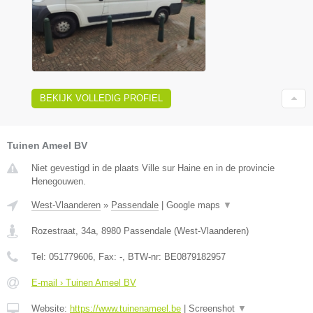
BEKIJK VOLLEDIG PROFIEL
Tuinen Ameel BV
Niet gevestigd in de plaats Ville sur Haine en in de provincie
Henegouwen.
West-Vlaanderen
»
Passendale
|
Google maps
▼
Rozestraat, 34a
,
8980
Passendale
(
West-Vlaanderen
)
Tel:
051779606
, Fax:
-
, BTW-nr:
BE0879182957
E-mail › Tuinen Ameel BV
Website:
https://www.tuinenameel.be
|
Screenshot
▼