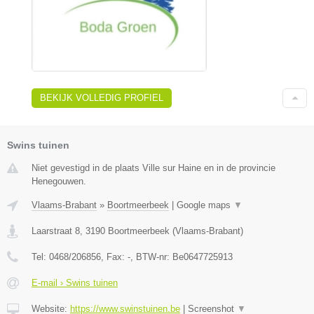
BEKIJK VOLLEDIG PROFIEL
Swins tuinen
Niet gevestigd in de plaats Ville sur Haine en in de provincie
Henegouwen.
Vlaams-Brabant
»
Boortmeerbeek
|
Google maps
▼
Laarstraat 8
,
3190
Boortmeerbeek
(
Vlaams-Brabant
)
Tel:
0468/206856
, Fax:
-
, BTW-nr:
Be0647725913
E-mail › Swins tuinen
Website:
https://www.swinstuinen.be
|
Screenshot
▼