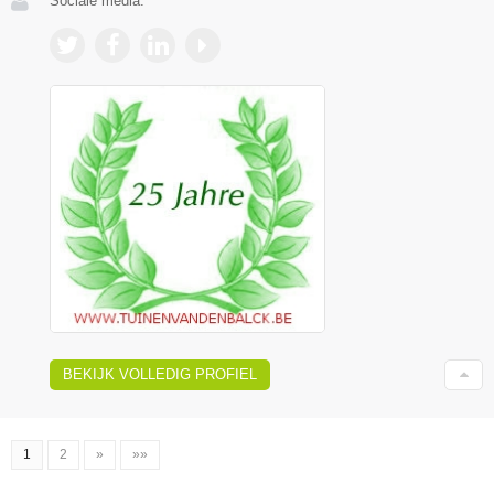
Sociale media:
BEKIJK VOLLEDIG PROFIEL
1
2
»
»»