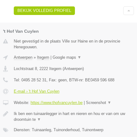
BEKIJK VOLLEDIG PROFIEL
't Hof Van Cuylen
Niet gevestigd in de plaats Ville sur Haine en in de provincie
Henegouwen.
Antwerpen
»
Itegem
|
Google maps
▼
Lochtstraat 8
,
2222
Itegem
(
Antwerpen
)
Tel:
0495 28 52 31
, Fax:
geen
, BTW-nr:
BE0459 596 688
E-mail › 't Hof Van Cuylen
Website:
https://www.thofvancuylen.be
|
Screenshot
▼
Ik ben een tuinaanlegger in hart en nieren en hou er van om uw
droomtuin te
▼
Diensten: Tuinaanleg, Tuinonderhoud, Tuinontwerp