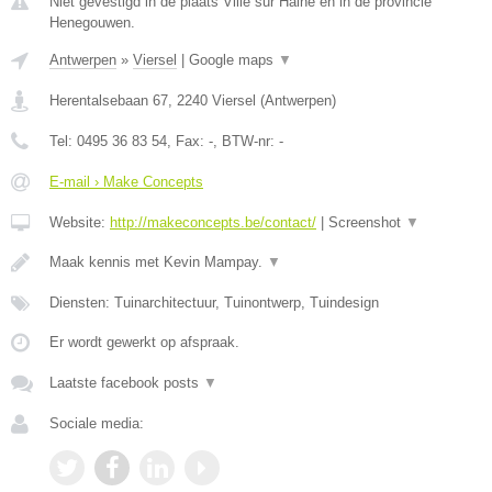
Niet gevestigd in de plaats Ville sur Haine en in de provincie
Henegouwen.
Antwerpen
»
Viersel
|
Google maps
▼
Herentalsebaan 67
,
2240
Viersel
(
Antwerpen
)
Tel:
0495 36 83 54
, Fax:
-
, BTW-nr:
-
E-mail › Make Concepts
Website:
http://makeconcepts.be/contact/
|
Screenshot
▼
Maak kennis met Kevin Mampay.
▼
Diensten: Tuinarchitectuur, Tuinontwerp, Tuindesign
Er wordt gewerkt op afspraak.
Laatste facebook posts
▼
Sociale media: