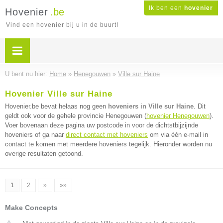
Ik ben een
hovenier
Hovenier
.be
Vind een hovenier bij u in de buurt!
U bent nu hier:
Home
»
Henegouwen
»
Ville sur Haine
Hovenier Ville sur Haine
Hovenier.be bevat helaas nog geen
hoveniers in Ville sur Haine
. Dit
geldt ook voor de gehele provincie Henegouwen (
hovenier Henegouwen
).
Voer bovenaan deze pagina uw postcode in voor de dichtstbijzijnde
hoveniers of ga naar
direct contact met hoveniers
om via één e-mail in
contact te komen met meerdere hoveniers tegelijk. Hieronder worden nu
overige resultaten getoond.
1
2
»
»»
Make Concepts