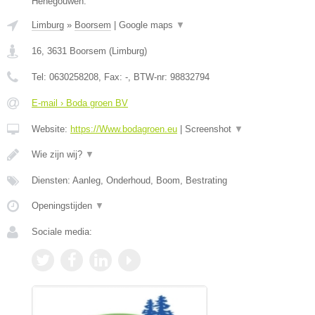
Henegouwen.
Limburg
»
Boorsem
|
Google maps
▼
16
,
3631
Boorsem
(
Limburg
)
Tel:
0630258208
, Fax:
-
, BTW-nr:
98832794
E-mail › Boda groen BV
Website:
https://Www.bodagroen.eu
|
Screenshot
▼
Wie zijn wij?
▼
Diensten: Aanleg, Onderhoud, Boom, Bestrating
Openingstijden
▼
Sociale media: