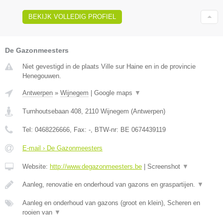
BEKIJK VOLLEDIG PROFIEL
De Gazonmeesters
Niet gevestigd in de plaats Ville sur Haine en in de provincie
Henegouwen.
Antwerpen
»
Wijnegem
|
Google maps
▼
Turnhoutsebaan 408
,
2110
Wijnegem
(
Antwerpen
)
Tel:
0468226666
, Fax:
-
, BTW-nr:
BE 0674439119
E-mail › De Gazonmeesters
Website:
http://www.degazonmeesters.be
|
Screenshot
▼
Aanleg, renovatie en onderhoud van gazons en graspartijen.
▼
Aanleg en onderhoud van gazons (groot en klein), Scheren en
rooien van
▼