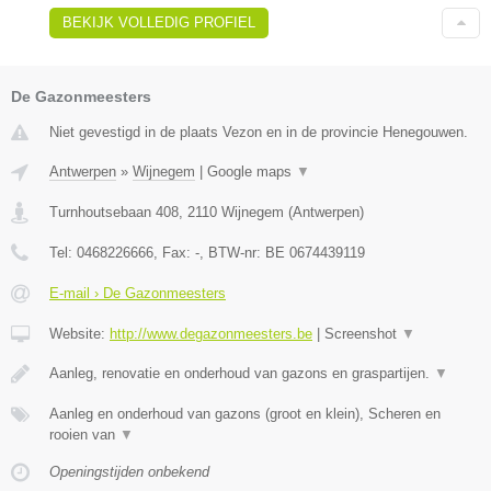
BEKIJK VOLLEDIG PROFIEL
De Gazonmeesters
Niet gevestigd in de plaats Vezon en in de provincie Henegouwen.
Antwerpen
»
Wijnegem
|
Google maps
▼
Turnhoutsebaan 408
,
2110
Wijnegem
(
Antwerpen
)
Tel:
0468226666
, Fax:
-
, BTW-nr:
BE 0674439119
E-mail › De Gazonmeesters
Website:
http://www.degazonmeesters.be
|
Screenshot
▼
Aanleg, renovatie en onderhoud van gazons en graspartijen.
▼
Aanleg en onderhoud van gazons (groot en klein), Scheren en
rooien van
▼
Openingstijden onbekend