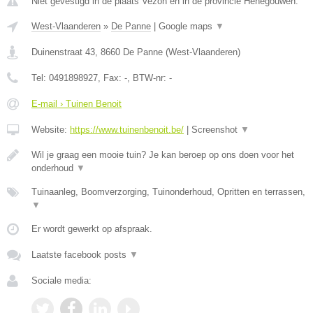
Niet gevestigd in de plaats Vezon en in de provincie Henegouwen.
West-Vlaanderen
»
De Panne
|
Google maps
▼
Duinenstraat 43
,
8660
De Panne
(
West-Vlaanderen
)
Tel:
0491898927
, Fax:
-
, BTW-nr:
-
E-mail › Tuinen Benoit
Website:
https://www.tuinenbenoit.be/
|
Screenshot
▼
Wil je graag een mooie tuin? Je kan beroep op ons doen voor het
onderhoud
▼
Tuinaanleg, Boomverzorging, Tuinonderhoud, Opritten en terrassen,
▼
Er wordt gewerkt op afspraak.
Laatste facebook posts
▼
Sociale media: