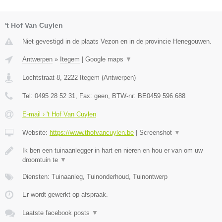
't Hof Van Cuylen
Niet gevestigd in de plaats Vezon en in de provincie Henegouwen.
Antwerpen
»
Itegem
|
Google maps
▼
Lochtstraat 8
,
2222
Itegem
(
Antwerpen
)
Tel:
0495 28 52 31
, Fax:
geen
, BTW-nr:
BE0459 596 688
E-mail › 't Hof Van Cuylen
Website:
https://www.thofvancuylen.be
|
Screenshot
▼
Ik ben een tuinaanlegger in hart en nieren en hou er van om uw
droomtuin te
▼
Diensten: Tuinaanleg, Tuinonderhoud, Tuinontwerp
Er wordt gewerkt op afspraak.
Laatste facebook posts
▼