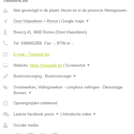
Treework.be
Niet gevestigd in de plaats Vezon en in de provincie Henegouwen.
Oost-Vlaanderen
»
Ronse
|
Google maps
▼
Breucq 41
,
9600
Ronse
(
Oost-Vlaanderen
)
Tel:
0488462956
, Fax:
-
, BTW-nr:
-
E-mail › Treework.be
Website:
https://treework.be
|
Screenshot
▼
Boomverzorging - Boomverzorger
▼
Snoeiwerken, Vellingsweken - complexe vellingen - Demontage
Bomen,
▼
Openingstijden onbekend
Laatste facebook posts
▼
|
Introductie video
▼
Sociale media: