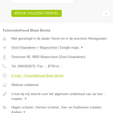
BEKIJK VOLLEDIG PROFIEL
Tuinonderhoud Bram Bonte
Niet gevestigd in de plaats Vezon en in de provincie Henegouwen.
Oost-Vlaanderen
»
Waarschoot
|
Google maps
▼
Oostmoer 90
,
9950
Waarschoot
(
Oost-Vlaanderen
)
Tel:
0494362670
, Fax:
-
, BTW-nr:
-
E-mail › Tuinonderhoud Bram Bonte
Website onbekend
U kan bij mij terecht voor het algemeen onderhoud van uw tuin: -
maaien,
▼
Hagen scheren, Vormen scheren, Sier- en fruitbomen snoeien,
Andere
▼