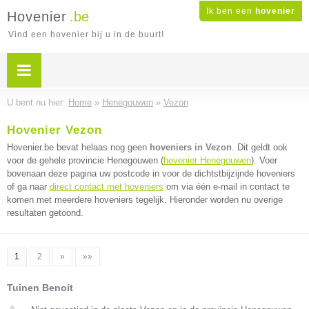
Ik ben een
hovenier
Hovenier
.be
Vind een hovenier bij u in de buurt!
U bent nu hier:
Home
»
Henegouwen
»
Vezon
Hovenier Vezon
Hovenier.be bevat helaas nog geen
hoveniers in Vezon
. Dit geldt ook
voor de gehele provincie Henegouwen (
hovenier Henegouwen
). Voer
bovenaan deze pagina uw postcode in voor de dichtstbijzijnde hoveniers
of ga naar
direct contact met hoveniers
om via één e-mail in contact te
komen met meerdere hoveniers tegelijk. Hieronder worden nu overige
resultaten getoond.
1
2
»
»»
Tuinen Benoit