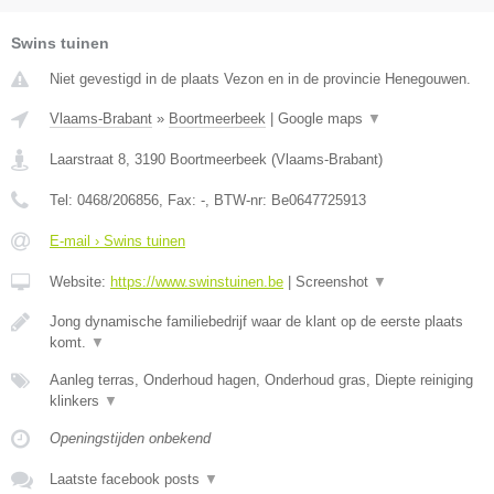
Swins tuinen
Niet gevestigd in de plaats Vezon en in de provincie Henegouwen.
Vlaams-Brabant
»
Boortmeerbeek
|
Google maps
▼
Laarstraat 8
,
3190
Boortmeerbeek
(
Vlaams-Brabant
)
Tel:
0468/206856
, Fax:
-
, BTW-nr:
Be0647725913
E-mail › Swins tuinen
Website:
https://www.swinstuinen.be
|
Screenshot
▼
Jong dynamische familiebedrijf waar de klant op de eerste plaats
komt.
▼
Aanleg terras, Onderhoud hagen, Onderhoud gras, Diepte reiniging
klinkers
▼
Openingstijden onbekend
Laatste facebook posts
▼