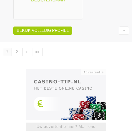
BEKIJK VOLLEDIG PROFIEL
1
2
»
»»
Uw advertentie hier? Mail ons