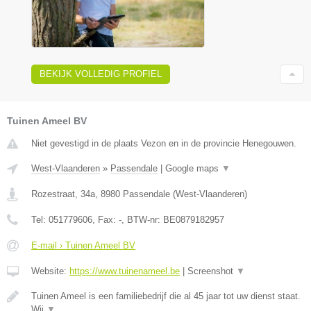
BEKIJK VOLLEDIG PROFIEL
Tuinen Ameel BV
Niet gevestigd in de plaats Vezon en in de provincie Henegouwen.
West-Vlaanderen
»
Passendale
|
Google maps
▼
Rozestraat, 34a
,
8980
Passendale
(
West-Vlaanderen
)
Tel:
051779606
, Fax:
-
, BTW-nr:
BE0879182957
E-mail › Tuinen Ameel BV
Website:
https://www.tuinenameel.be
|
Screenshot
▼
Tuinen Ameel is een familiebedrijf die al 45 jaar tot uw dienst staat.
Wij
▼