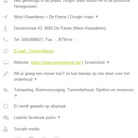
Niet gevestigd in de plaats Tongre Saint Martin en in de provincie
Henegouwen.
West-Vlaanderen
»
De Panne
|
Google maps
▼
Duinenstraat 43
,
8660
De Panne
(
West-Vlaanderen
)
Tel:
0491898927
, Fax:
-
, BTW-nr:
-
E-mail › Tuinen Benoit
Website:
https://www.tuinenbenoit.be/
|
Screenshot
▼
Wil je graag een mooie tuin? Je kan beroep op ons doen voor het
onderhoud
▼
Tuinaanleg, Boomverzorging, Tuinonderhoud, Opritten en terrassen,
▼
Er wordt gewerkt op afspraak.
Laatste facebook posts
▼
Sociale media: