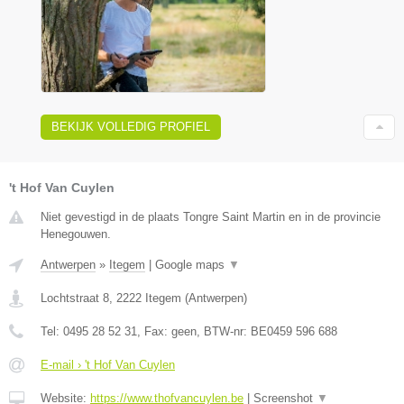
BEKIJK VOLLEDIG PROFIEL
't Hof Van Cuylen
Niet gevestigd in de plaats Tongre Saint Martin en in de provincie
Henegouwen.
Antwerpen
»
Itegem
|
Google maps
▼
Lochtstraat 8
,
2222
Itegem
(
Antwerpen
)
Tel:
0495 28 52 31
, Fax:
geen
, BTW-nr:
BE0459 596 688
E-mail › 't Hof Van Cuylen
Website:
https://www.thofvancuylen.be
|
Screenshot
▼