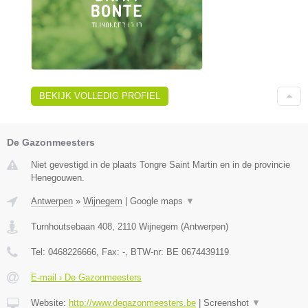
BEKIJK VOLLEDIG PROFIEL
De Gazonmeesters
Niet gevestigd in de plaats Tongre Saint Martin en in de provincie
Henegouwen.
Antwerpen
»
Wijnegem
|
Google maps
▼
Turnhoutsebaan 408
,
2110
Wijnegem
(
Antwerpen
)
Tel:
0468226666
, Fax:
-
, BTW-nr:
BE 0674439119
E-mail › De Gazonmeesters
Website:
http://www.degazonmeesters.be
|
Screenshot
▼