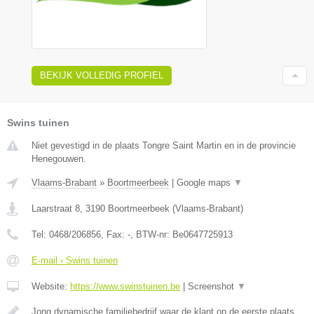
BEKIJK VOLLEDIG PROFIEL
Swins tuinen
Niet gevestigd in de plaats Tongre Saint Martin en in de provincie
Henegouwen.
Vlaams-Brabant
»
Boortmeerbeek
|
Google maps
▼
Laarstraat 8
,
3190
Boortmeerbeek
(
Vlaams-Brabant
)
Tel:
0468/206856
, Fax:
-
, BTW-nr:
Be0647725913
E-mail › Swins tuinen
Website:
https://www.swinstuinen.be
|
Screenshot
▼
Jong dynamische familiebedrijf waar de klant op de eerste plaats