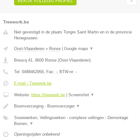
BEKIJK VOLLEDIG PROFIEL
Treework.be
Niet gevestigd in de plaats Tongre Saint Martin en in de provincie
Henegouwen.
Oost-Vlaanderen
»
Ronse
|
Google maps
▼
Breucq 41
,
9600
Ronse
(
Oost-Vlaanderen
)
Tel:
0488462956
, Fax:
-
, BTW-nr:
-
E-mail › Treework.be
Website:
https://treework.be
|
Screenshot
▼
Boomverzorging - Boomverzorger
▼
Snoeiwerken, Vellingsweken - complexe vellingen - Demontage
Bomen,
▼
Openingstijden onbekend