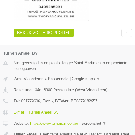
BEKIJK VOLLEDIG PROFIEL
Tuinen Ameel BV
Niet gevestigd in de plaats Tongre Saint Martin en in de provincie
Henegouwen.
West-Vlaanderen
»
Passendale
|
Google maps
▼
Rozestraat, 34a
,
8980
Passendale
(
West-Vlaanderen
)
Tel:
051779606
, Fax:
-
, BTW-nr:
BE0879182957
E-mail › Tuinen Ameel BV
Website:
https://www.tuinenameel.be
|
Screenshot
▼
Tuinen Ameel is een familiebedrijf die al 45 jaar tot uw dienst staat.