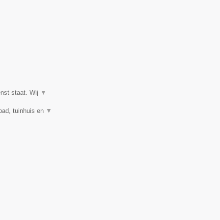
enst staat. Wij
▼
mbad, tuinhuis en
▼