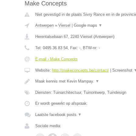
Make Concepts
Niet gevestigd in de plaats Sivry Rance en in de provin
Antwerpen
»
Viersel
|
Google maps
▼
Herentalsebaan 67
,
2240
Viersel
(
Antwerpen
)
Tel:
0495 36 83 54
, Fax:
-
, BTW-nr:
-
E-mail › Make Concepts
Website:
http://makeconcepts.be/contact/
|
Screenshot
Maak kennis met Kevin Mampay.
▼
Diensten: Tuinarchitectuur, Tuinontwerp, Tuindesign
Er wordt gewerkt op afspraak.
Laatste facebook posts
▼
Sociale media: