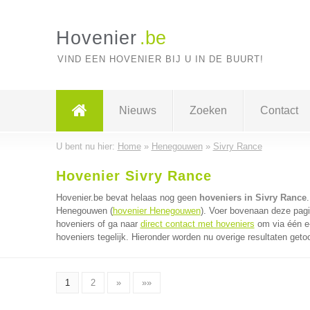
Hovenier
.be
VIND EEN HOVENIER BIJ U IN DE BUURT!
Nieuws
Zoeken
Contact
U bent nu hier:
Home
»
Henegouwen
»
Sivry Rance
Hovenier Sivry Rance
Hovenier.be bevat helaas nog geen
hoveniers in Sivry Rance
Henegouwen (
hovenier Henegouwen
). Voer bovenaan deze pagi
hoveniers of ga naar
direct contact met hoveniers
om via één e
hoveniers tegelijk. Hieronder worden nu overige resultaten geto
1
2
»
»»