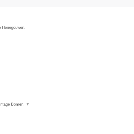
cie Henegouwen.
montage Bomen,
▼