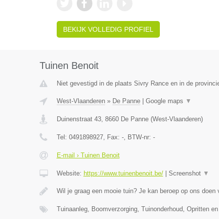
BEKIJK VOLLEDIG PROFIEL
Tuinen Benoit
Niet gevestigd in de plaats Sivry Rance en in de provin
West-Vlaanderen
»
De Panne
|
Google maps
▼
Duinenstraat 43
,
8660
De Panne
(
West-Vlaanderen
)
Tel:
0491898927
, Fax:
-
, BTW-nr:
-
E-mail › Tuinen Benoit
Website:
https://www.tuinenbenoit.be/
|
Screenshot
▼
Wil je graag een mooie tuin? Je kan beroep op ons doen
Tuinaanleg, Boomverzorging, Tuinonderhoud, Opritten en