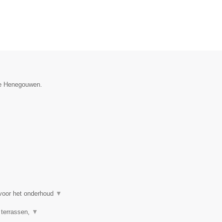
cie Henegouwen.
 voor het onderhoud
▼
 terrassen,
▼