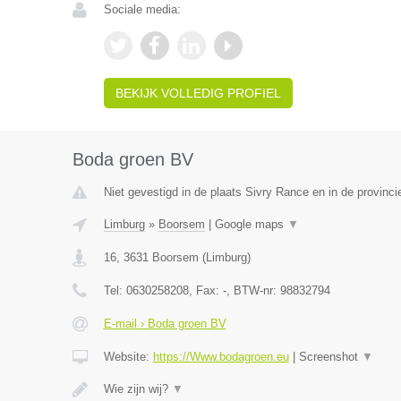
Sociale media:
BEKIJK VOLLEDIG PROFIEL
Boda groen BV
Niet gevestigd in de plaats Sivry Rance en in de provin
Limburg
»
Boorsem
|
Google maps
▼
16
,
3631
Boorsem
(
Limburg
)
Tel:
0630258208
, Fax:
-
, BTW-nr:
98832794
E-mail › Boda groen BV
Website:
https://Www.bodagroen.eu
|
Screenshot
▼
Wie zijn wij?
▼