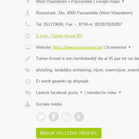
West-Vlaanderen
»
Passendale
|
Google maps
▼
Rozestraat, 34a
,
8980
Passendale
(
West-Vlaanderen
)
Tel:
051779606
, Fax:
-
, BTW-nr:
BE0879182957
E-mail › Tuinen Ameel BV
Website:
https://www.tuinenameel.be
|
Screenshot
▼
Tuinen Ameel is een familiebedrijf die al 45 jaar tot uw di
afsluiting, landelijke omheining, vijver, zwemvijver, zwe
Er wordt gewerkt op afspraak.
Laatste facebook posts
▼
|
Introductie video
▼
Sociale media:
BEKIJK VOLLEDIG PROFIEL