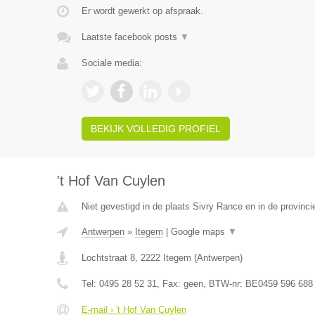
Er wordt gewerkt op afspraak.
Laatste facebook posts
▼
Sociale media:
BEKIJK VOLLEDIG PROFIEL
't Hof Van Cuylen
Niet gevestigd in de plaats Sivry Rance en in de provin
Antwerpen
»
Itegem
|
Google maps
▼
Lochtstraat 8
,
2222
Itegem
(
Antwerpen
)
Tel:
0495 28 52 31
, Fax:
geen
, BTW-nr:
BE0459 596 688
E-mail › 't Hof Van Cuylen