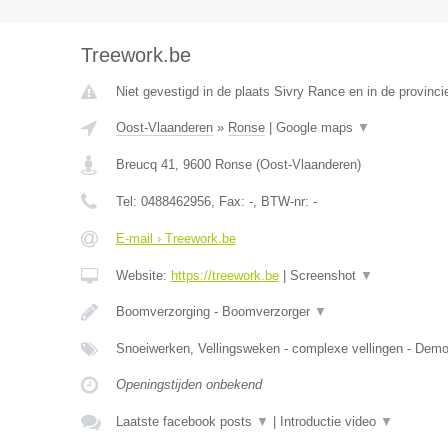
Treework.be
Niet gevestigd in de plaats Sivry Rance en in de provin
Oost-Vlaanderen
»
Ronse
|
Google maps
▼
Breucq 41
,
9600
Ronse
(
Oost-Vlaanderen
)
Tel:
0488462956
, Fax:
-
, BTW-nr:
-
E-mail › Treework.be
Website:
https://treework.be
|
Screenshot
▼
Boomverzorging - Boomverzorger
▼
Snoeiwerken, Vellingsweken - complexe vellingen - De
Openingstijden onbekend
Laatste facebook posts
▼
|
Introductie video
▼