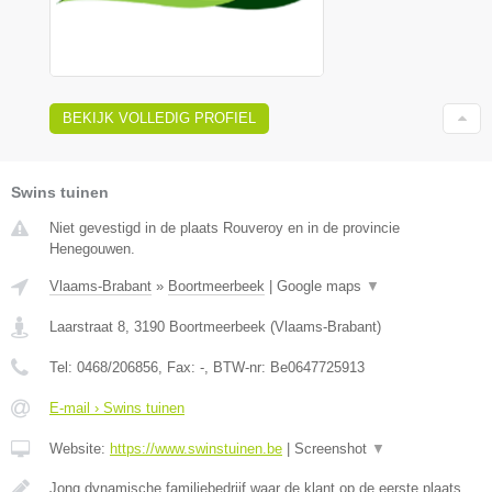
BEKIJK VOLLEDIG PROFIEL
Swins tuinen
Niet gevestigd in de plaats Rouveroy en in de provincie
Henegouwen.
Vlaams-Brabant
»
Boortmeerbeek
|
Google maps
▼
Laarstraat 8
,
3190
Boortmeerbeek
(
Vlaams-Brabant
)
Tel:
0468/206856
, Fax:
-
, BTW-nr:
Be0647725913
E-mail › Swins tuinen
Website:
https://www.swinstuinen.be
|
Screenshot
▼
Jong dynamische familiebedrijf waar de klant op de eerste plaats