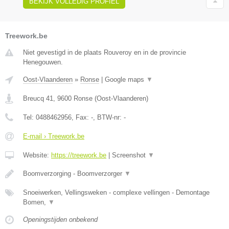
BEKIJK VOLLEDIG PROFIEL
Treework.be
Niet gevestigd in de plaats Rouveroy en in de provincie
Henegouwen.
Oost-Vlaanderen
»
Ronse
|
Google maps
▼
Breucq 41
,
9600
Ronse
(
Oost-Vlaanderen
)
Tel:
0488462956
, Fax:
-
, BTW-nr:
-
E-mail › Treework.be
Website:
https://treework.be
|
Screenshot
▼
Boomverzorging - Boomverzorger
▼
Snoeiwerken, Vellingsweken - complexe vellingen - Demontage
Bomen,
▼
Openingstijden onbekend