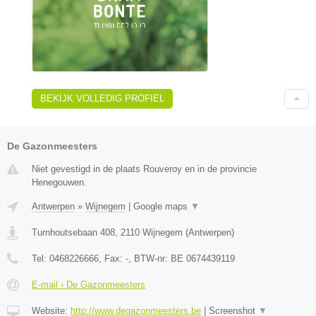
BEKIJK VOLLEDIG PROFIEL
De Gazonmeesters
Niet gevestigd in de plaats Rouveroy en in de provincie
Henegouwen.
Antwerpen
»
Wijnegem
|
Google maps
▼
Turnhoutsebaan 408
,
2110
Wijnegem
(
Antwerpen
)
Tel:
0468226666
, Fax:
-
, BTW-nr:
BE 0674439119
E-mail › De Gazonmeesters
Website:
http://www.degazonmeesters.be
|
Screenshot
▼