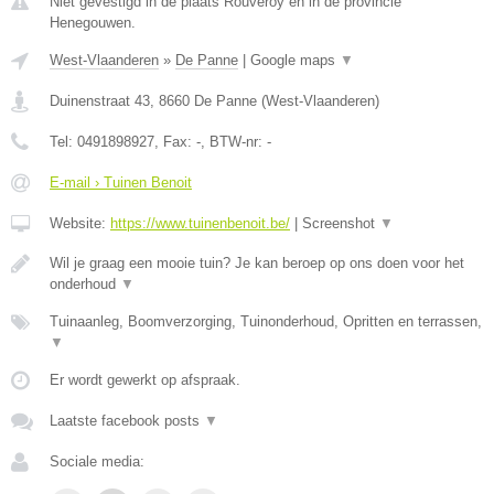
Niet gevestigd in de plaats Rouveroy en in de provincie
Henegouwen.
West-Vlaanderen
»
De Panne
|
Google maps
▼
Duinenstraat 43
,
8660
De Panne
(
West-Vlaanderen
)
Tel:
0491898927
, Fax:
-
, BTW-nr:
-
E-mail › Tuinen Benoit
Website:
https://www.tuinenbenoit.be/
|
Screenshot
▼
Wil je graag een mooie tuin? Je kan beroep op ons doen voor het
onderhoud
▼
Tuinaanleg, Boomverzorging, Tuinonderhoud, Opritten en terrassen,
▼
Er wordt gewerkt op afspraak.
Laatste facebook posts
▼
Sociale media: