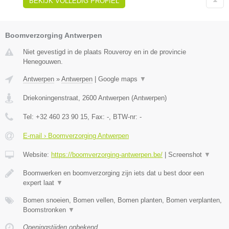
BEKIJK VOLLEDIG PROFIEL
Boomverzorging Antwerpen
Niet gevestigd in de plaats Rouveroy en in de provincie
Henegouwen.
Antwerpen
»
Antwerpen
|
Google maps
▼
Driekoningenstraat
,
2600
Antwerpen
(
Antwerpen
)
Tel:
+32 460 23 90 15
, Fax:
-
, BTW-nr:
-
E-mail › Boomverzorging Antwerpen
Website:
https://boomverzorging-antwerpen.be/
|
Screenshot
▼
Boomwerken en boomverzorging zijn iets dat u best door een
expert laat
▼
Bomen snoeien, Bomen vellen, Bomen planten, Bomen verplanten,
Boomstronken
▼
Openingstijden onbekend