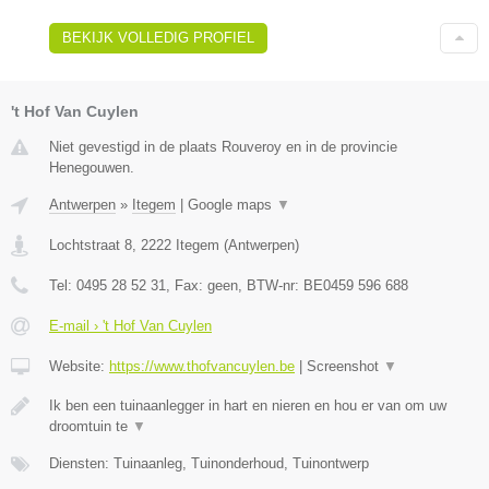
BEKIJK VOLLEDIG PROFIEL
't Hof Van Cuylen
Niet gevestigd in de plaats Rouveroy en in de provincie
Henegouwen.
Antwerpen
»
Itegem
|
Google maps
▼
Lochtstraat 8
,
2222
Itegem
(
Antwerpen
)
Tel:
0495 28 52 31
, Fax:
geen
, BTW-nr:
BE0459 596 688
E-mail › 't Hof Van Cuylen
Website:
https://www.thofvancuylen.be
|
Screenshot
▼
Ik ben een tuinaanlegger in hart en nieren en hou er van om uw
droomtuin te
▼
Diensten: Tuinaanleg, Tuinonderhoud, Tuinontwerp