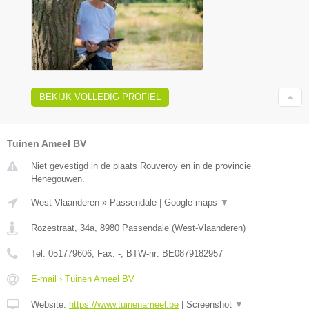
BEKIJK VOLLEDIG PROFIEL
Tuinen Ameel BV
Niet gevestigd in de plaats Rouveroy en in de provincie
Henegouwen.
West-Vlaanderen
»
Passendale
|
Google maps
▼
Rozestraat, 34a
,
8980
Passendale
(
West-Vlaanderen
)
Tel:
051779606
, Fax:
-
, BTW-nr:
BE0879182957
E-mail › Tuinen Ameel BV
Website:
https://www.tuinenameel.be
|
Screenshot
▼