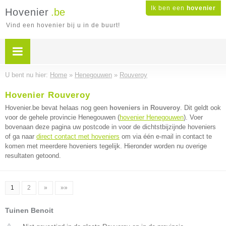
Ik ben een
hovenier
Hovenier
.be
Vind een hovenier bij u in de buurt!
U bent nu hier:
Home
»
Henegouwen
»
Rouveroy
Hovenier Rouveroy
Hovenier.be bevat helaas nog geen
hoveniers in Rouveroy
. Dit geldt ook
voor de gehele provincie Henegouwen (
hovenier Henegouwen
). Voer
bovenaan deze pagina uw postcode in voor de dichtstbijzijnde hoveniers
of ga naar
direct contact met hoveniers
om via één e-mail in contact te
komen met meerdere hoveniers tegelijk. Hieronder worden nu overige
resultaten getoond.
1
2
»
»»
Tuinen Benoit