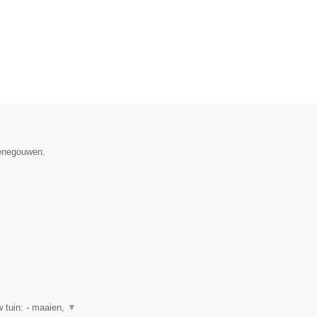
Henegouwen.
 tuin: - maaien,
▼