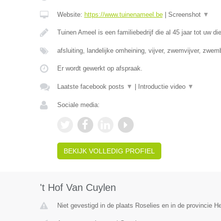
Website:
https://www.tuinenameel.be
|
Screenshot
▼
Tuinen Ameel is een familiebedrijf die al 45 jaar tot uw di
afsluiting, landelijke omheining, vijver, zwemvijver, zwe
Er wordt gewerkt op afspraak.
Laatste facebook posts
▼
|
Introductie video
▼
Sociale media:
BEKIJK VOLLEDIG PROFIEL
't Hof Van Cuylen
Niet gevestigd in de plaats Roselies en in de provincie 