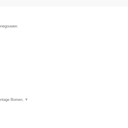
Henegouwen.
montage Bomen,
▼