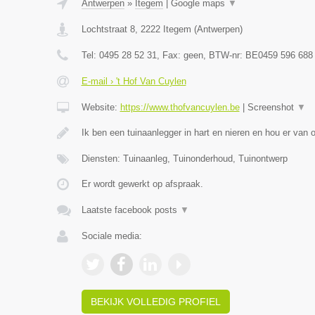
Antwerpen
»
Itegem
|
Google maps
▼
Lochtstraat 8
,
2222
Itegem
(
Antwerpen
)
Tel:
0495 28 52 31
, Fax:
geen
, BTW-nr:
BE0459 596 688
E-mail › 't Hof Van Cuylen
Website:
https://www.thofvancuylen.be
|
Screenshot
▼
Ik ben een tuinaanlegger in hart en nieren en hou er van
Diensten: Tuinaanleg, Tuinonderhoud, Tuinontwerp
Er wordt gewerkt op afspraak.
Laatste facebook posts
▼
Sociale media:
BEKIJK VOLLEDIG PROFIEL