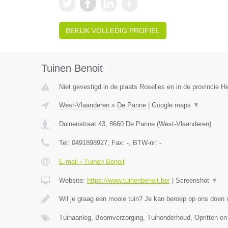
BEKIJK VOLLEDIG PROFIEL
Tuinen Benoit
Niet gevestigd in de plaats Roselies en in de provincie 
West-Vlaanderen
»
De Panne
|
Google maps
▼
Duinenstraat 43
,
8660
De Panne
(
West-Vlaanderen
)
Tel:
0491898927
, Fax:
-
, BTW-nr:
-
E-mail › Tuinen Benoit
Website:
https://www.tuinenbenoit.be/
|
Screenshot
▼
Wil je graag een mooie tuin? Je kan beroep op ons doen
Tuinaanleg, Boomverzorging, Tuinonderhoud, Opritten en