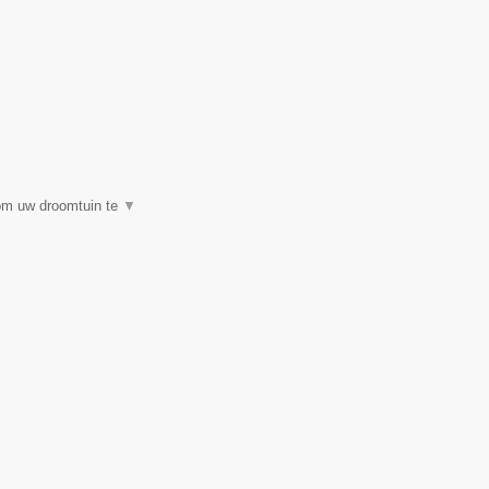
 om uw droomtuin te
▼