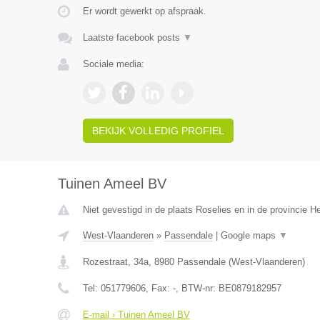
Er wordt gewerkt op afspraak.
Laatste facebook posts
▼
Sociale media:
BEKIJK VOLLEDIG PROFIEL
Tuinen Ameel BV
Niet gevestigd in de plaats Roselies en in de provincie 
West-Vlaanderen
»
Passendale
|
Google maps
▼
Rozestraat, 34a
,
8980
Passendale
(
West-Vlaanderen
)
Tel:
051779606
, Fax:
-
, BTW-nr:
BE0879182957
E-mail › Tuinen Ameel BV