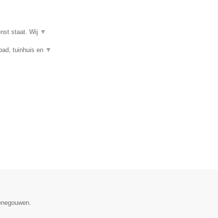
enst staat. Wij
▼
mbad, tuinhuis en
▼
Henegouwen.