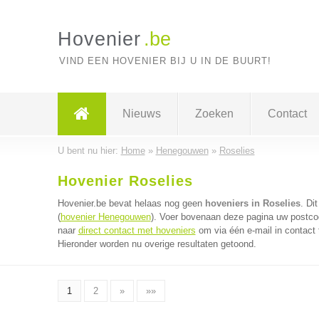
Hovenier
.be
VIND EEN HOVENIER BIJ U IN DE BUURT!
Nieuws
Zoeken
Contact
U bent nu hier:
Home
»
Henegouwen
»
Roselies
Hovenier Roselies
Hovenier.be bevat helaas nog geen
hoveniers in Roselies
. Di
(
hovenier Henegouwen
). Voer bovenaan deze pagina uw postcode
naar
direct contact met hoveniers
om via één e-mail in contact
Hieronder worden nu overige resultaten getoond.
1
2
»
»»