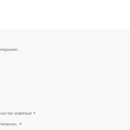
Henegouwen.
 voor het onderhoud
▼
 terrassen,
▼