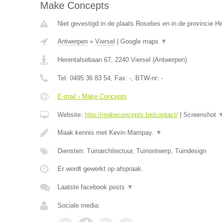
Make Concepts
Niet gevestigd in de plaats Roselies en in de provincie 
Antwerpen
»
Viersel
|
Google maps
▼
Herentalsebaan 67
,
2240
Viersel
(
Antwerpen
)
Tel:
0495 36 83 54
, Fax:
-
, BTW-nr:
-
E-mail › Make Concepts
Website:
http://makeconcepts.be/contact/
|
Screenshot
Maak kennis met Kevin Mampay.
▼
Diensten: Tuinarchitectuur, Tuinontwerp, Tuindesign
Er wordt gewerkt op afspraak.
Laatste facebook posts
▼
Sociale media: