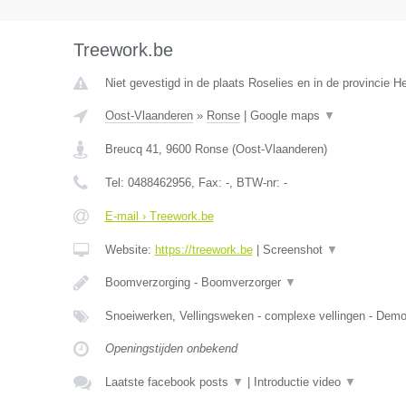
Treework.be
Niet gevestigd in de plaats Roselies en in de provincie 
Oost-Vlaanderen
»
Ronse
|
Google maps
▼
Breucq 41
,
9600
Ronse
(
Oost-Vlaanderen
)
Tel:
0488462956
, Fax:
-
, BTW-nr:
-
E-mail › Treework.be
Website:
https://treework.be
|
Screenshot
▼
Boomverzorging - Boomverzorger
▼
Snoeiwerken, Vellingsweken - complexe vellingen - De
Openingstijden onbekend
Laatste facebook posts
▼
|
Introductie video
▼