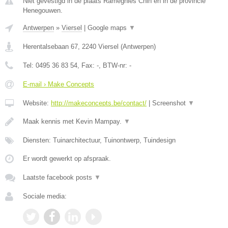
Niet gevestigd in de plaats Ramegnies Chin en in de provincie
Henegouwen.
Antwerpen
»
Viersel
|
Google maps
▼
Herentalsebaan 67
,
2240
Viersel
(
Antwerpen
)
Tel:
0495 36 83 54
, Fax:
-
, BTW-nr:
-
E-mail › Make Concepts
Website:
http://makeconcepts.be/contact/
|
Screenshot
▼
Maak kennis met Kevin Mampay.
▼
Diensten: Tuinarchitectuur, Tuinontwerp, Tuindesign
Er wordt gewerkt op afspraak.
Laatste facebook posts
▼
Sociale media: