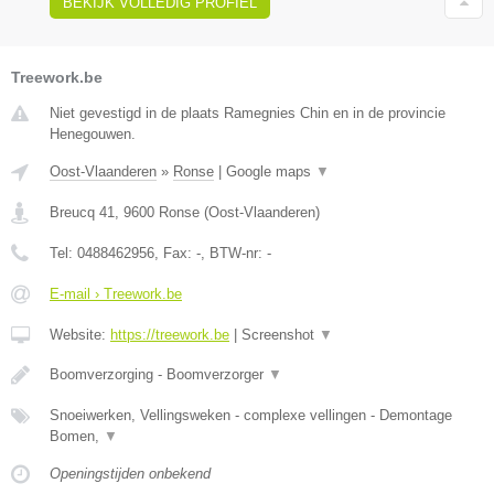
BEKIJK VOLLEDIG PROFIEL
Treework.be
Niet gevestigd in de plaats Ramegnies Chin en in de provincie
Henegouwen.
Oost-Vlaanderen
»
Ronse
|
Google maps
▼
Breucq 41
,
9600
Ronse
(
Oost-Vlaanderen
)
Tel:
0488462956
, Fax:
-
, BTW-nr:
-
E-mail › Treework.be
Website:
https://treework.be
|
Screenshot
▼
Boomverzorging - Boomverzorger
▼
Snoeiwerken, Vellingsweken - complexe vellingen - Demontage
Bomen,
▼
Openingstijden onbekend