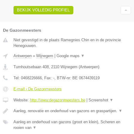
BEKIJK VOLLEDIG PROFIEL
De Gazonmeesters
Niet gevestigd in de plaats Ramegnies Chin en in de provincie
Henegouwen.
Antwerpen
»
Wijnegem
|
Google maps
▼
Turnhoutsebaan 408
,
2110
Wijnegem
(
Antwerpen
)
Tel:
0468226666
, Fax:
-
, BTW-nr:
BE 0674439119
E-mail › De Gazonmeesters
Website:
http://www.degazonmeesters.be
|
Screenshot
▼
Aanleg, renovatie en onderhoud van gazons en graspartijen.
▼
Aanleg en onderhoud van gazons (groot en klein), Scheren en
rooien van
▼