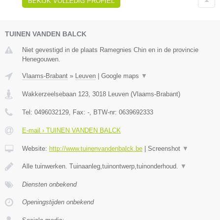
BEKIJK VOLLEDIG PROFIEL
TUINEN VANDEN BALCK
Niet gevestigd in de plaats Ramegnies Chin en in de provincie
Henegouwen.
Vlaams-Brabant
»
Leuven
|
Google maps
▼
Wakkerzeelsebaan 123
,
3018
Leuven
(
Vlaams-Brabant
)
Tel:
0496032129
, Fax:
-
, BTW-nr:
0639692333
E-mail › TUINEN VANDEN BALCK
Website:
http://www.tuinenvandenbalck.be
|
Screenshot
▼
Alle tuinwerken. Tuinaanleg,tuinontwerp,tuinonderhoud.
▼
Diensten onbekend
Openingstijden onbekend