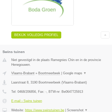
BEKIJK VOLLEDIG PROFIEL
Swins tuinen
Niet gevestigd in de plaats Ramegnies Chin en in de provincie
Henegouwen.
Vlaams-Brabant
»
Boortmeerbeek
|
Google maps
▼
Laarstraat 8
,
3190
Boortmeerbeek
(
Vlaams-Brabant
)
Tel:
0468/206856
, Fax:
-
, BTW-nr:
Be0647725913
E-mail › Swins tuinen
Website:
https://www.swinstuinen.be
|
Screenshot
▼