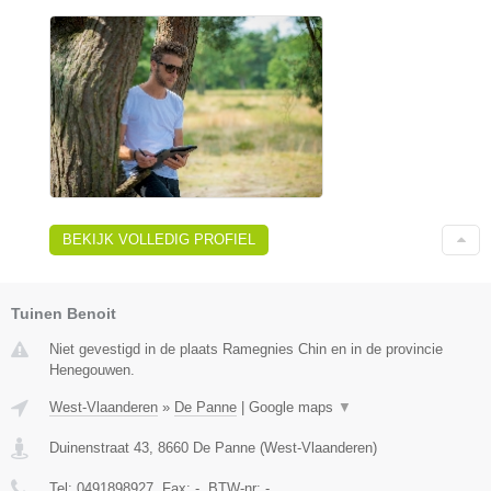
BEKIJK VOLLEDIG PROFIEL
Tuinen Benoit
Niet gevestigd in de plaats Ramegnies Chin en in de provincie
Henegouwen.
West-Vlaanderen
»
De Panne
|
Google maps
▼
Duinenstraat 43
,
8660
De Panne
(
West-Vlaanderen
)
Tel:
0491898927
, Fax:
-
, BTW-nr:
-