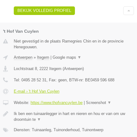
BEKIJK VOLLEDIG PROFIEL
't Hof Van Cuylen
Niet gevestigd in de plaats Ramegnies Chin en in de provincie
Henegouwen.
Antwerpen
»
Itegem
|
Google maps
▼
Lochtstraat 8
,
2222
Itegem
(
Antwerpen
)
Tel:
0495 28 52 31
, Fax:
geen
, BTW-nr:
BE0459 596 688
E-mail › 't Hof Van Cuylen
Website:
https://www.thofvancuylen.be
|
Screenshot
▼
Ik ben een tuinaanlegger in hart en nieren en hou er van om uw
droomtuin te
▼
Diensten: Tuinaanleg, Tuinonderhoud, Tuinontwerp