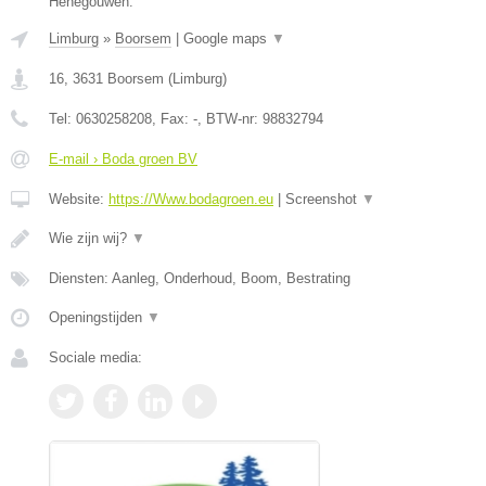
Henegouwen.
Limburg
»
Boorsem
|
Google maps
▼
16
,
3631
Boorsem
(
Limburg
)
Tel:
0630258208
, Fax:
-
, BTW-nr:
98832794
E-mail › Boda groen BV
Website:
https://Www.bodagroen.eu
|
Screenshot
▼
Wie zijn wij?
▼
Diensten: Aanleg, Onderhoud, Boom, Bestrating
Openingstijden
▼
Sociale media: