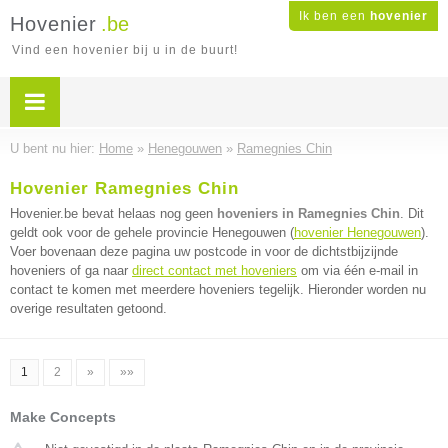
Ik ben een
hovenier
Hovenier
.be
Vind een hovenier bij u in de buurt!
U bent nu hier:
Home
»
Henegouwen
»
Ramegnies Chin
Hovenier Ramegnies Chin
Hovenier.be bevat helaas nog geen
hoveniers in Ramegnies Chin
. Dit
geldt ook voor de gehele provincie Henegouwen (
hovenier Henegouwen
).
Voer bovenaan deze pagina uw postcode in voor de dichtstbijzijnde
hoveniers of ga naar
direct contact met hoveniers
om via één e-mail in
contact te komen met meerdere hoveniers tegelijk. Hieronder worden nu
overige resultaten getoond.
1
2
»
»»
Make Concepts