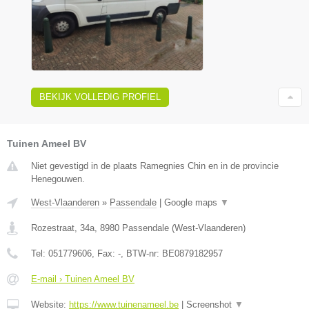
BEKIJK VOLLEDIG PROFIEL
Tuinen Ameel BV
Niet gevestigd in de plaats Ramegnies Chin en in de provincie
Henegouwen.
West-Vlaanderen
»
Passendale
|
Google maps
▼
Rozestraat, 34a
,
8980
Passendale
(
West-Vlaanderen
)
Tel:
051779606
, Fax:
-
, BTW-nr:
BE0879182957
E-mail › Tuinen Ameel BV
Website:
https://www.tuinenameel.be
|
Screenshot
▼