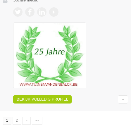
Sociale media:
BEKIJK VOLLEDIG PROFIEL
1
2
»
»»