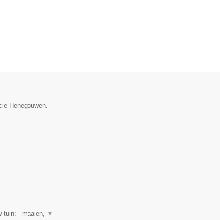
incie Henegouwen.
 tuin: - maaien,
▼