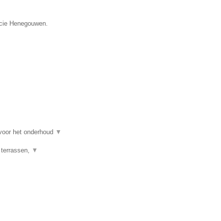
incie Henegouwen.
 voor het onderhoud
▼
 terrassen,
▼