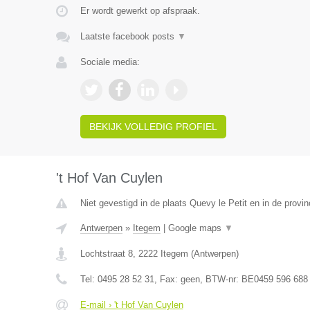
Er wordt gewerkt op afspraak.
Laatste facebook posts
▼
Sociale media:
BEKIJK VOLLEDIG PROFIEL
't Hof Van Cuylen
Niet gevestigd in de plaats Quevy le Petit en in de prov
Antwerpen
»
Itegem
|
Google maps
▼
Lochtstraat 8
,
2222
Itegem
(
Antwerpen
)
Tel:
0495 28 52 31
, Fax:
geen
, BTW-nr:
BE0459 596 688
E-mail › 't Hof Van Cuylen