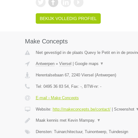
BEKIJK VOLLEDIG PROFIEL
Make Concepts
Niet gevestigd in de plaats Quevy le Petit en in de prov
Antwerpen
»
Viersel
|
Google maps
▼
Herentalsebaan 67
,
2240
Viersel
(
Antwerpen
)
Tel:
0495 36 83 54
, Fax:
-
, BTW-nr:
-
E-mail › Make Concepts
Website:
http://makeconcepts.be/contact/
|
Screenshot
Maak kennis met Kevin Mampay.
▼
Diensten: Tuinarchitectuur, Tuinontwerp, Tuindesign