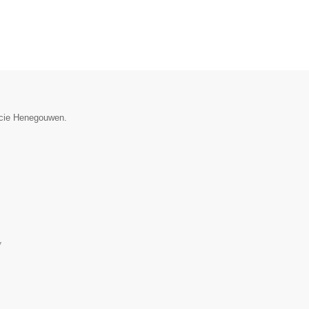
incie Henegouwen.
▼