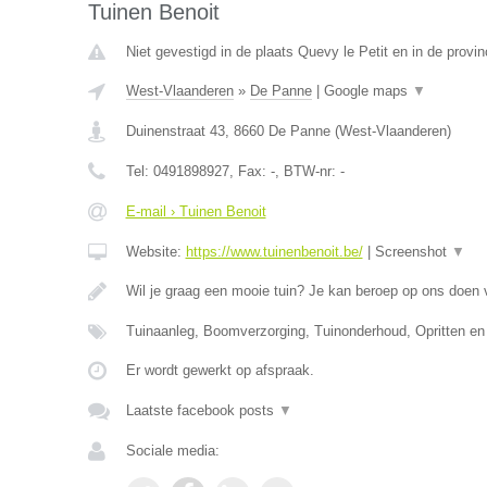
Tuinen Benoit
Niet gevestigd in de plaats Quevy le Petit en in de prov
West-Vlaanderen
»
De Panne
|
Google maps
▼
Duinenstraat 43
,
8660
De Panne
(
West-Vlaanderen
)
Tel:
0491898927
, Fax:
-
, BTW-nr:
-
E-mail › Tuinen Benoit
Website:
https://www.tuinenbenoit.be/
|
Screenshot
▼
Wil je graag een mooie tuin? Je kan beroep op ons doen
Tuinaanleg, Boomverzorging, Tuinonderhoud, Opritten en
Er wordt gewerkt op afspraak.
Laatste facebook posts
▼
Sociale media: