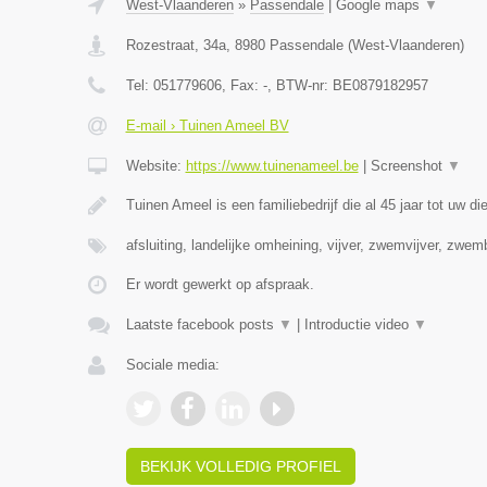
West-Vlaanderen
»
Passendale
|
Google maps
▼
Rozestraat, 34a
,
8980
Passendale
(
West-Vlaanderen
)
Tel:
051779606
, Fax:
-
, BTW-nr:
BE0879182957
E-mail › Tuinen Ameel BV
Website:
https://www.tuinenameel.be
|
Screenshot
▼
Tuinen Ameel is een familiebedrijf die al 45 jaar tot uw di
afsluiting, landelijke omheining, vijver, zwemvijver, zwe
Er wordt gewerkt op afspraak.
Laatste facebook posts
▼
|
Introductie video
▼
Sociale media:
BEKIJK VOLLEDIG PROFIEL