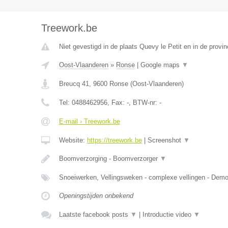
Treework.be
Niet gevestigd in de plaats Quevy le Petit en in de prov
Oost-Vlaanderen
»
Ronse
|
Google maps
▼
Breucq 41
,
9600
Ronse
(
Oost-Vlaanderen
)
Tel:
0488462956
, Fax:
-
, BTW-nr:
-
E-mail › Treework.be
Website:
https://treework.be
|
Screenshot
▼
Boomverzorging - Boomverzorger
▼
Snoeiwerken, Vellingsweken - complexe vellingen - De
Openingstijden onbekend
Laatste facebook posts
▼
|
Introductie video
▼