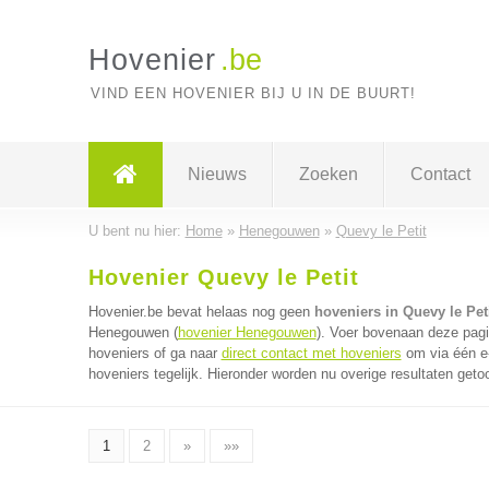
Hovenier
.be
VIND EEN HOVENIER BIJ U IN DE BUURT!
Nieuws
Zoeken
Contact
U bent nu hier:
Home
»
Henegouwen
»
Quevy le Petit
Hovenier Quevy le Petit
Hovenier.be bevat helaas nog geen
hoveniers in Quevy le Pet
Henegouwen (
hovenier Henegouwen
). Voer bovenaan deze pagi
hoveniers of ga naar
direct contact met hoveniers
om via één e
hoveniers tegelijk. Hieronder worden nu overige resultaten geto
1
2
»
»»