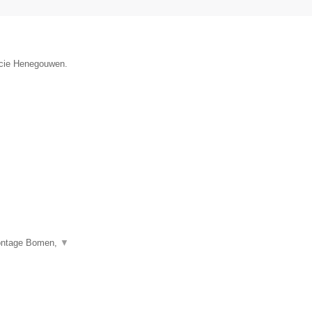
incie Henegouwen.
montage Bomen,
▼