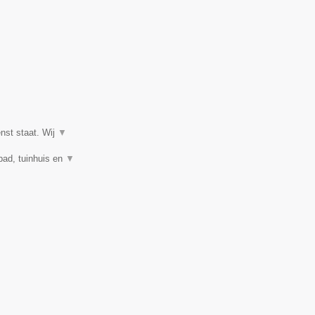
enst staat. Wij
▼
mbad, tuinhuis en
▼