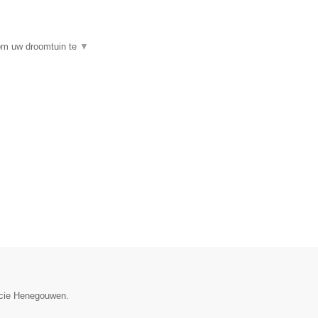
 om uw droomtuin te
▼
incie Henegouwen.