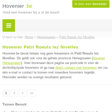
Ik ben een
hovenier
Hovenier
.be
Vind een hovenier bij u in de buurt!
U bent nu hier:
Home
»
Henegouwen
»
Petit Roeulx lez Nivelles
Hovenier Petit Roeulx lez Nivelles
Hovenier.be bevat helaas nog geen
hoveniers in Petit Roeulx lez
Nivelles
. Dit geldt ook voor de gehele provincie Henegouwen (
hovenier
Henegouwen
). Voer bovenaan deze pagina uw postcode in voor de
dichtstbijzijnde hoveniers of ga naar
direct contact met hoveniers
om via
één e-mail in contact te komen met meerdere hoveniers tegelijk.
Hieronder worden nu overige resultaten getoond.
1
2
»
»»
Tuinen Benoit