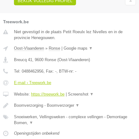
BEKIJK VOLLEDIG PROFIEL
Treework.be
Niet gevestigd in de plaats Petit Roeulx lez Nivelles en in de
provincie Henegouwen.
Oost-Vlaanderen
»
Ronse
|
Google maps
▼
Breucq 41
,
9600
Ronse
(
Oost-Vlaanderen
)
Tel:
0488462956
, Fax:
-
, BTW-nr:
-
E-mail › Treework.be
Website:
https://treework.be
|
Screenshot
▼
Boomverzorging - Boomverzorger
▼
Snoeiwerken, Vellingsweken - complexe vellingen - Demontage
Bomen,
▼
Openingstijden onbekend