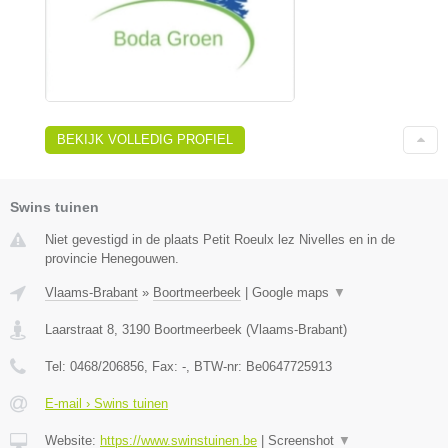
BEKIJK VOLLEDIG PROFIEL
Swins tuinen
Niet gevestigd in de plaats Petit Roeulx lez Nivelles en in de
provincie Henegouwen.
Vlaams-Brabant
»
Boortmeerbeek
|
Google maps
▼
Laarstraat 8
,
3190
Boortmeerbeek
(
Vlaams-Brabant
)
Tel:
0468/206856
, Fax:
-
, BTW-nr:
Be0647725913
E-mail › Swins tuinen
Website:
https://www.swinstuinen.be
|
Screenshot
▼