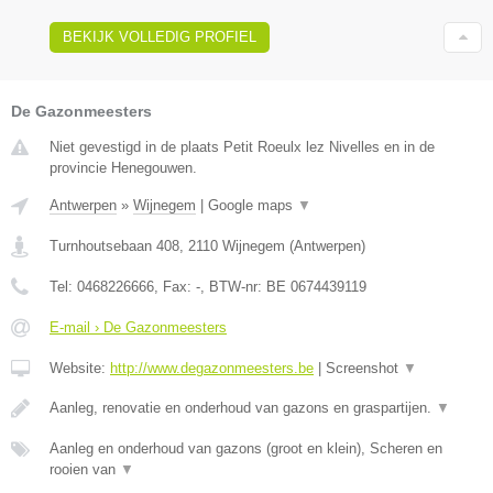
BEKIJK VOLLEDIG PROFIEL
De Gazonmeesters
Niet gevestigd in de plaats Petit Roeulx lez Nivelles en in de
provincie Henegouwen.
Antwerpen
»
Wijnegem
|
Google maps
▼
Turnhoutsebaan 408
,
2110
Wijnegem
(
Antwerpen
)
Tel:
0468226666
, Fax:
-
, BTW-nr:
BE 0674439119
E-mail › De Gazonmeesters
Website:
http://www.degazonmeesters.be
|
Screenshot
▼
Aanleg, renovatie en onderhoud van gazons en graspartijen.
▼
Aanleg en onderhoud van gazons (groot en klein), Scheren en
rooien van
▼