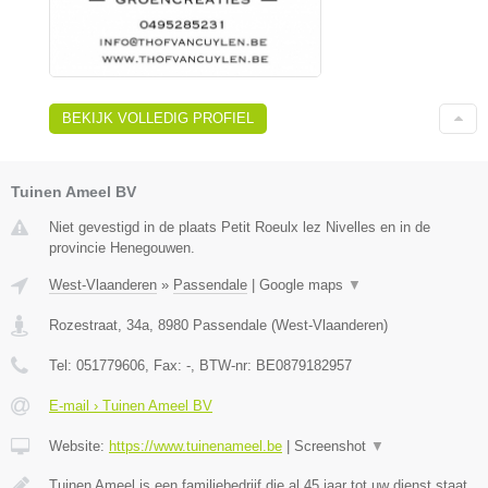
BEKIJK VOLLEDIG PROFIEL
Tuinen Ameel BV
Niet gevestigd in de plaats Petit Roeulx lez Nivelles en in de
provincie Henegouwen.
West-Vlaanderen
»
Passendale
|
Google maps
▼
Rozestraat, 34a
,
8980
Passendale
(
West-Vlaanderen
)
Tel:
051779606
, Fax:
-
, BTW-nr:
BE0879182957
E-mail › Tuinen Ameel BV
Website:
https://www.tuinenameel.be
|
Screenshot
▼
Tuinen Ameel is een familiebedrijf die al 45 jaar tot uw dienst staat.