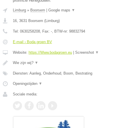
provincie Henegouwen.
Limburg
»
Boorsem
|
Google maps
▼
16
,
3631
Boorsem
(
Limburg
)
Tel:
0630258208
, Fax:
-
, BTW-nr:
98832794
E-mail › Boda groen BV
Website:
https://Www.bodagroen.eu
|
Screenshot
▼
Wie zijn wij?
▼
Diensten: Aanleg, Onderhoud, Boom, Bestrating
Openingstijden
▼
Sociale media: