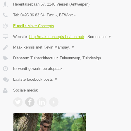
Herentalsebaan 67
,
2240
Viersel
(
Antwerpen
)
Tel:
0495 36 83 54
, Fax:
-
, BTW-nr:
-
E-mail › Make Concepts
Website:
http://makeconcepts.be/contact/
|
Screenshot
▼
Maak kennis met Kevin Mampay.
▼
Diensten: Tuinarchitectuur, Tuinontwerp, Tuindesign
Er wordt gewerkt op afspraak.
Laatste facebook posts
▼
Sociale media: