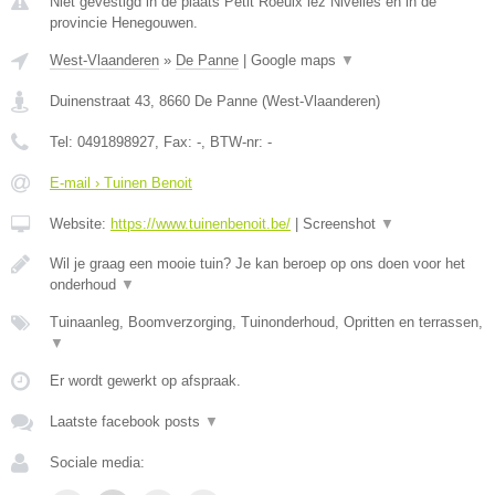
Niet gevestigd in de plaats Petit Roeulx lez Nivelles en in de
provincie Henegouwen.
West-Vlaanderen
»
De Panne
|
Google maps
▼
Duinenstraat 43
,
8660
De Panne
(
West-Vlaanderen
)
Tel:
0491898927
, Fax:
-
, BTW-nr:
-
E-mail › Tuinen Benoit
Website:
https://www.tuinenbenoit.be/
|
Screenshot
▼
Wil je graag een mooie tuin? Je kan beroep op ons doen voor het
onderhoud
▼
Tuinaanleg, Boomverzorging, Tuinonderhoud, Opritten en terrassen,
▼
Er wordt gewerkt op afspraak.
Laatste facebook posts
▼
Sociale media: