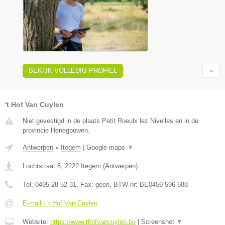
BEKIJK VOLLEDIG PROFIEL
't Hof Van Cuylen
Niet gevestigd in de plaats Petit Roeulx lez Nivelles en in de
provincie Henegouwen.
Antwerpen
»
Itegem
|
Google maps
▼
Lochtstraat 8
,
2222
Itegem
(
Antwerpen
)
Tel:
0495 28 52 31
, Fax:
geen
, BTW-nr:
BE0459 596 688
E-mail › 't Hof Van Cuylen
Website:
https://www.thofvancuylen.be
|
Screenshot
▼