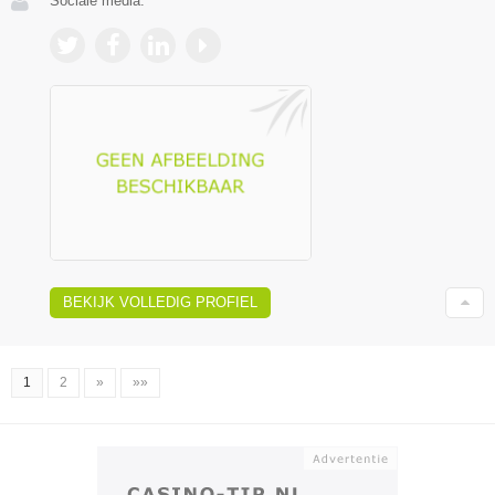
Sociale media:
BEKIJK VOLLEDIG PROFIEL
1
2
»
»»