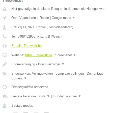
Treework.be
Niet gevestigd in de plaats Pecq en in de provincie Henegouwen.
Oost-Vlaanderen
»
Ronse
|
Google maps
▼
Breucq 41
,
9600
Ronse
(
Oost-Vlaanderen
)
Tel:
0488462956
, Fax:
-
, BTW-nr:
-
E-mail › Treework.be
Website:
https://treework.be
|
Screenshot
▼
Boomverzorging - Boomverzorger
▼
Snoeiwerken, Vellingsweken - complexe vellingen - Demontage
Bomen,
▼
Openingstijden onbekend
Laatste facebook posts
▼
|
Introductie video
▼
Sociale media: