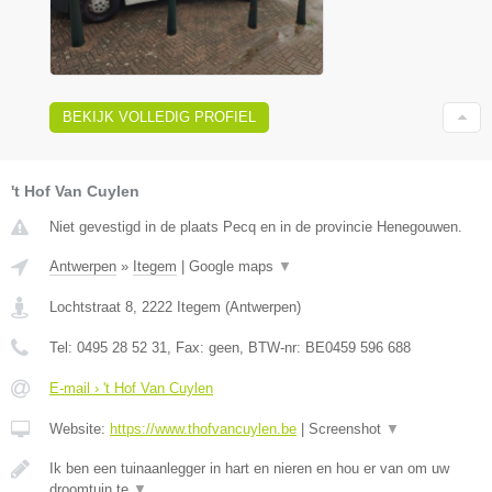
BEKIJK VOLLEDIG PROFIEL
't Hof Van Cuylen
Niet gevestigd in de plaats Pecq en in de provincie Henegouwen.
Antwerpen
»
Itegem
|
Google maps
▼
Lochtstraat 8
,
2222
Itegem
(
Antwerpen
)
Tel:
0495 28 52 31
, Fax:
geen
, BTW-nr:
BE0459 596 688
E-mail › 't Hof Van Cuylen
Website:
https://www.thofvancuylen.be
|
Screenshot
▼
Ik ben een tuinaanlegger in hart en nieren en hou er van om uw
droomtuin te
▼