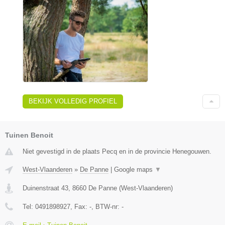
BEKIJK VOLLEDIG PROFIEL
Tuinen Benoit
Niet gevestigd in de plaats Pecq en in de provincie Henegouwen.
West-Vlaanderen
»
De Panne
|
Google maps
▼
Duinenstraat 43
,
8660
De Panne
(
West-Vlaanderen
)
Tel:
0491898927
, Fax:
-
, BTW-nr:
-