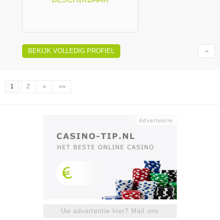
BEKIJK VOLLEDIG PROFIEL
1
2
»
»»
Uw advertentie hier? Mail ons