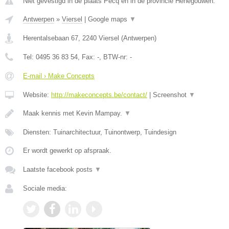
Niet gevestigd in de plaats Pecq en in de provincie Henegouwen.
Antwerpen
»
Viersel
|
Google maps
▼
Herentalsebaan 67
,
2240
Viersel
(
Antwerpen
)
Tel:
0495 36 83 54
, Fax:
-
, BTW-nr:
-
E-mail › Make Concepts
Website:
http://makeconcepts.be/contact/
|
Screenshot
▼
Maak kennis met Kevin Mampay.
▼
Diensten: Tuinarchitectuur, Tuinontwerp, Tuindesign
Er wordt gewerkt op afspraak.
Laatste facebook posts
▼
Sociale media: