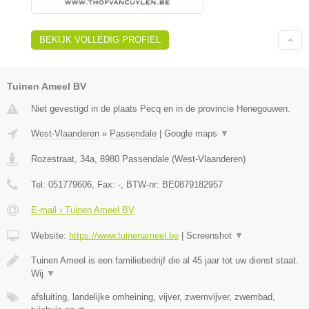
BEKIJK VOLLEDIG PROFIEL
Tuinen Ameel BV
Niet gevestigd in de plaats Pecq en in de provincie Henegouwen.
West-Vlaanderen
»
Passendale
|
Google maps
▼
Rozestraat, 34a
,
8980
Passendale
(
West-Vlaanderen
)
Tel:
051779606
, Fax:
-
, BTW-nr:
BE0879182957
E-mail › Tuinen Ameel BV
Website:
https://www.tuinenameel.be
|
Screenshot
▼
Tuinen Ameel is een familiebedrijf die al 45 jaar tot uw dienst staat.
Wij
▼
afsluiting, landelijke omheining, vijver, zwemvijver, zwembad,