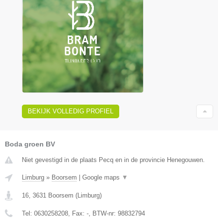
BEKIJK VOLLEDIG PROFIEL
Boda groen BV
Niet gevestigd in de plaats Pecq en in de provincie Henegouwen.
Limburg
»
Boorsem
|
Google maps
▼
16
,
3631
Boorsem
(
Limburg
)
Tel:
0630258208
, Fax:
-
, BTW-nr:
98832794