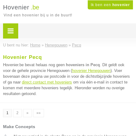
Ik ben een
hovenier
Hovenier
.be
Vind een hovenier bij u in de buurt!
U bent nu hier:
Home
»
Henegouwen
»
Pecq
Hovenier Pecq
Hovenier.be bevat helaas nog geen
hoveniers in Pecq
. Dit geldt ook
voor de gehele provincie Henegouwen (
hovenier Henegouwen
). Voer
bovenaan deze pagina uw postcode in voor de dichtstbijzijnde hoveniers
of ga naar
direct contact met hoveniers
om via één e-mail in contact te
komen met meerdere hoveniers tegelijk. Hieronder worden nu overige
resultaten getoond.
1
2
»
»»
Make Concepts