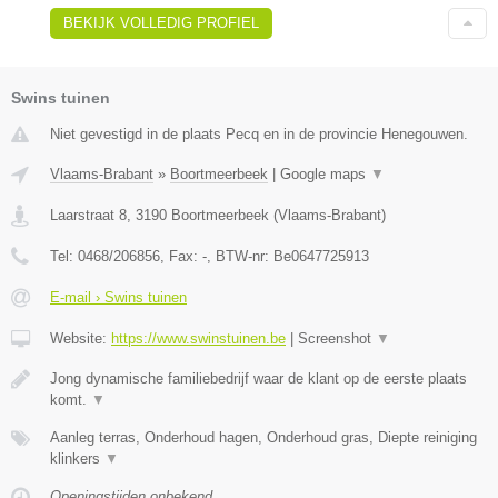
BEKIJK VOLLEDIG PROFIEL
Swins tuinen
Niet gevestigd in de plaats Pecq en in de provincie Henegouwen.
Vlaams-Brabant
»
Boortmeerbeek
|
Google maps
▼
Laarstraat 8
,
3190
Boortmeerbeek
(
Vlaams-Brabant
)
Tel:
0468/206856
, Fax:
-
, BTW-nr:
Be0647725913
E-mail › Swins tuinen
Website:
https://www.swinstuinen.be
|
Screenshot
▼
Jong dynamische familiebedrijf waar de klant op de eerste plaats
komt.
▼
Aanleg terras, Onderhoud hagen, Onderhoud gras, Diepte reiniging
klinkers
▼
Openingstijden onbekend