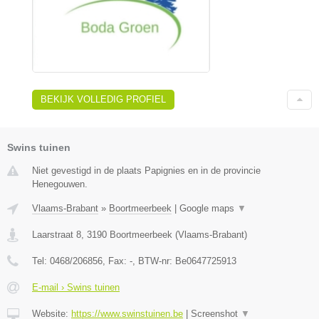
BEKIJK VOLLEDIG PROFIEL
Swins tuinen
Niet gevestigd in de plaats Papignies en in de provincie
Henegouwen.
Vlaams-Brabant
»
Boortmeerbeek
|
Google maps
▼
Laarstraat 8
,
3190
Boortmeerbeek
(
Vlaams-Brabant
)
Tel:
0468/206856
, Fax:
-
, BTW-nr:
Be0647725913
E-mail › Swins tuinen
Website:
https://www.swinstuinen.be
|
Screenshot
▼