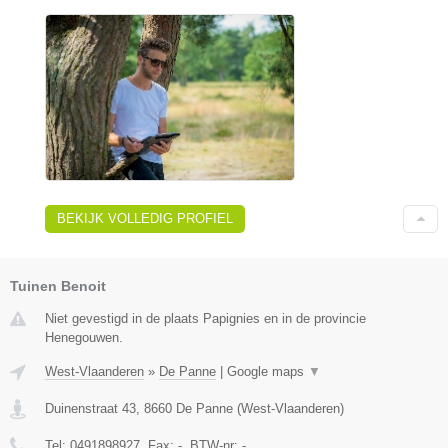
BEKIJK VOLLEDIG PROFIEL
Tuinen Benoit
Niet gevestigd in de plaats Papignies en in de provincie
Henegouwen.
West-Vlaanderen
»
De Panne
|
Google maps
▼
Duinenstraat 43
,
8660
De Panne
(
West-Vlaanderen
)
Tel:
0491898927
, Fax:
-
, BTW-nr:
-