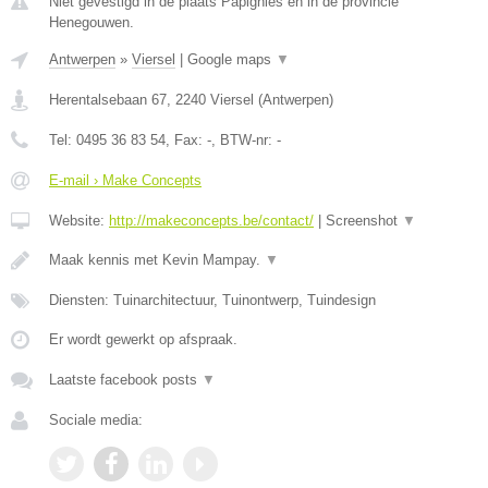
Niet gevestigd in de plaats Papignies en in de provincie
Henegouwen.
Antwerpen
»
Viersel
|
Google maps
▼
Herentalsebaan 67
,
2240
Viersel
(
Antwerpen
)
Tel:
0495 36 83 54
, Fax:
-
, BTW-nr:
-
E-mail › Make Concepts
Website:
http://makeconcepts.be/contact/
|
Screenshot
▼
Maak kennis met Kevin Mampay.
▼
Diensten: Tuinarchitectuur, Tuinontwerp, Tuindesign
Er wordt gewerkt op afspraak.
Laatste facebook posts
▼
Sociale media: