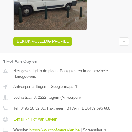
BEKIJK VOLLEDIG PROFIEL
't Hof Van Cuylen
Niet gevestigd in de plaats Papignies en in de provincie
Henegouwen.
Antwerpen
»
Itegem
|
Google maps
▼
Lochtstraat 8
,
2222
Itegem
(
Antwerpen
)
Tel:
0495 28 52 31
, Fax:
geen
, BTW-nr:
BE0459 596 688
E-mail › 't Hof Van Cuylen
Website:
https://www.thofvancuylen.be
|
Screenshot
▼