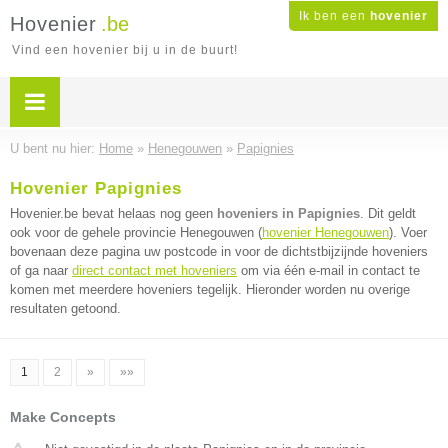
Ik ben een
hovenier
Hovenier
.be
Vind een hovenier bij u in de buurt!
U bent nu hier:
Home
»
Henegouwen
»
Papignies
Hovenier Papignies
Hovenier.be bevat helaas nog geen
hoveniers in Papignies
. Dit geldt
ook voor de gehele provincie Henegouwen (
hovenier Henegouwen
). Voer
bovenaan deze pagina uw postcode in voor de dichtstbijzijnde hoveniers
of ga naar
direct contact met hoveniers
om via één e-mail in contact te
komen met meerdere hoveniers tegelijk. Hieronder worden nu overige
resultaten getoond.
1
2
»
»»
Make Concepts