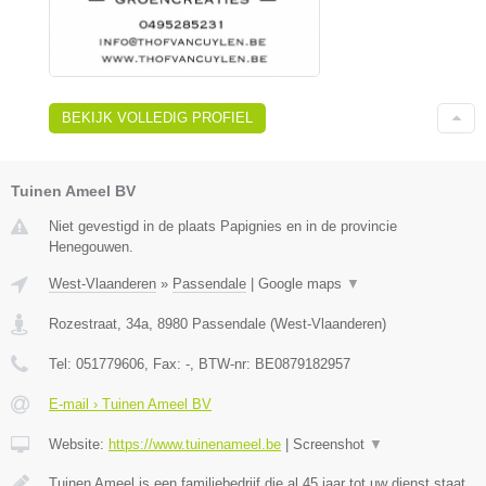
BEKIJK VOLLEDIG PROFIEL
Tuinen Ameel BV
Niet gevestigd in de plaats Papignies en in de provincie
Henegouwen.
West-Vlaanderen
»
Passendale
|
Google maps
▼
Rozestraat, 34a
,
8980
Passendale
(
West-Vlaanderen
)
Tel:
051779606
, Fax:
-
, BTW-nr:
BE0879182957
E-mail › Tuinen Ameel BV
Website:
https://www.tuinenameel.be
|
Screenshot
▼
Tuinen Ameel is een familiebedrijf die al 45 jaar tot uw dienst staat.