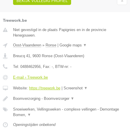
BEKIJK VOLLEDIG PROFIEL
Treework.be
Niet gevestigd in de plaats Papignies en in de provincie
Henegouwen.
Oost-Vlaanderen
»
Ronse
|
Google maps
▼
Breucq 41
,
9600
Ronse
(
Oost-Vlaanderen
)
Tel:
0488462956
, Fax:
-
, BTW-nr:
-
E-mail › Treework.be
Website:
https://treework.be
|
Screenshot
▼
Boomverzorging - Boomverzorger
▼
Snoeiwerken, Vellingsweken - complexe vellingen - Demontage
Bomen,
▼
Openingstijden onbekend