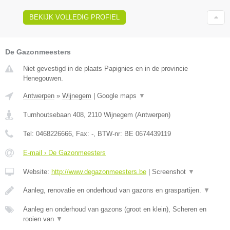
BEKIJK VOLLEDIG PROFIEL
De Gazonmeesters
Niet gevestigd in de plaats Papignies en in de provincie
Henegouwen.
Antwerpen
»
Wijnegem
|
Google maps
▼
Turnhoutsebaan 408
,
2110
Wijnegem
(
Antwerpen
)
Tel:
0468226666
, Fax:
-
, BTW-nr:
BE 0674439119
E-mail › De Gazonmeesters
Website:
http://www.degazonmeesters.be
|
Screenshot
▼
Aanleg, renovatie en onderhoud van gazons en graspartijen.
▼
Aanleg en onderhoud van gazons (groot en klein), Scheren en
rooien van
▼