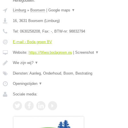
Henegouwen.
Limburg
»
Boorsem
|
Google maps
▼
16
,
3631
Boorsem
(
Limburg
)
Tel:
0630258208
, Fax:
-
, BTW-nr:
98832794
E-mail › Boda groen BV
Website:
https://Www.bodagroen.eu
|
Screenshot
▼
Wie zijn wij?
▼
Diensten: Aanleg, Onderhoud, Boom, Bestrating
Openingstijden
▼
Sociale media: