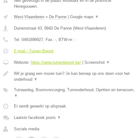
Niet gevestigd in de plaats Moulbaix en in de provincie
Henegouwen.
West-Vlaanderen
»
De Panne
|
Google maps
▼
Duinenstraat 43
,
8660
De Panne
(
West-Vlaanderen
)
Tel:
0491898927
, Fax:
-
, BTW-nr:
-
E-mail › Tuinen Benoit
Website:
https://www.tuinenbenoit.be/
|
Screenshot
▼
Wil je graag een mooie tuin? Je kan beroep op ons doen voor het
onderhoud
▼
Tuinaanleg, Boomverzorging, Tuinonderhoud, Opritten en terrassen,
▼
Er wordt gewerkt op afspraak.
Laatste facebook posts
▼
Sociale media: