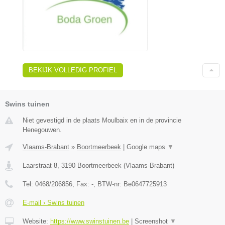
BEKIJK VOLLEDIG PROFIEL
Swins tuinen
Niet gevestigd in de plaats Moulbaix en in de provincie
Henegouwen.
Vlaams-Brabant
»
Boortmeerbeek
|
Google maps
▼
Laarstraat 8
,
3190
Boortmeerbeek
(
Vlaams-Brabant
)
Tel:
0468/206856
, Fax:
-
, BTW-nr:
Be0647725913
E-mail › Swins tuinen
Website:
https://www.swinstuinen.be
|
Screenshot
▼