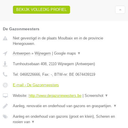
BEKIJK VOLLEDIG PROFIEL
De Gazonmeesters
Niet gevestigd in de plaats Moulbaix en in de provincie
Henegouwen.
Antwerpen
»
Wijnegem
|
Google maps
▼
Turnhoutsebaan 408
,
2110
Wijnegem
(
Antwerpen
)
Tel:
0468226666
, Fax:
-
, BTW-nr:
BE 0674439119
E-mail › De Gazonmeesters
Website:
http://www.degazonmeesters.be
|
Screenshot
▼
Aanleg, renovatie en onderhoud van gazons en graspartijen.
▼
Aanleg en onderhoud van gazons (groot en klein), Scheren en
rooien van
▼