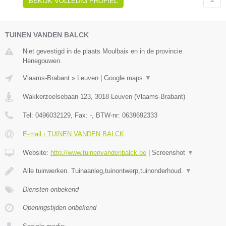
BEKIJK VOLLEDIG PROFIEL
TUINEN VANDEN BALCK
Niet gevestigd in de plaats Moulbaix en in de provincie
Henegouwen.
Vlaams-Brabant
»
Leuven
|
Google maps
▼
Wakkerzeelsebaan 123
,
3018
Leuven
(
Vlaams-Brabant
)
Tel:
0496032129
, Fax:
-
, BTW-nr:
0639692333
E-mail › TUINEN VANDEN BALCK
Website:
http://www.tuinenvandenbalck.be
|
Screenshot
▼
Alle tuinwerken. Tuinaanleg,tuinontwerp,tuinonderhoud.
▼
Diensten onbekend
Openingstijden onbekend