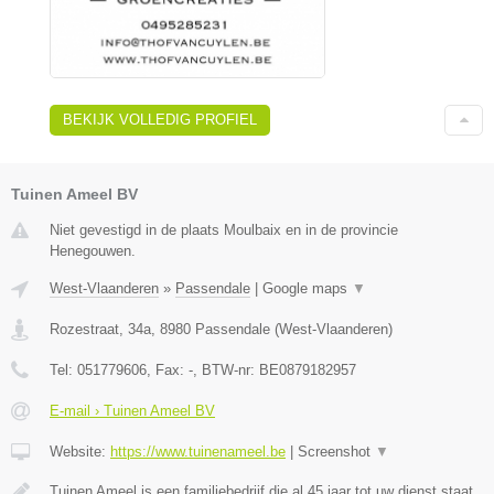
BEKIJK VOLLEDIG PROFIEL
Tuinen Ameel BV
Niet gevestigd in de plaats Moulbaix en in de provincie
Henegouwen.
West-Vlaanderen
»
Passendale
|
Google maps
▼
Rozestraat, 34a
,
8980
Passendale
(
West-Vlaanderen
)
Tel:
051779606
, Fax:
-
, BTW-nr:
BE0879182957
E-mail › Tuinen Ameel BV
Website:
https://www.tuinenameel.be
|
Screenshot
▼
Tuinen Ameel is een familiebedrijf die al 45 jaar tot uw dienst staat.