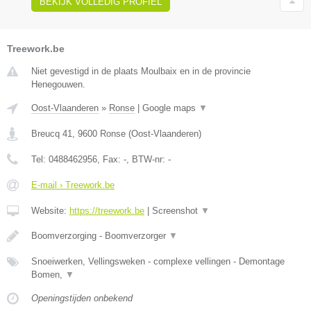
BEKIJK VOLLEDIG PROFIEL
Treework.be
Niet gevestigd in de plaats Moulbaix en in de provincie
Henegouwen.
Oost-Vlaanderen
»
Ronse
|
Google maps
▼
Breucq 41
,
9600
Ronse
(
Oost-Vlaanderen
)
Tel:
0488462956
, Fax:
-
, BTW-nr:
-
E-mail › Treework.be
Website:
https://treework.be
|
Screenshot
▼
Boomverzorging - Boomverzorger
▼
Snoeiwerken, Vellingsweken - complexe vellingen - Demontage
Bomen,
▼
Openingstijden onbekend