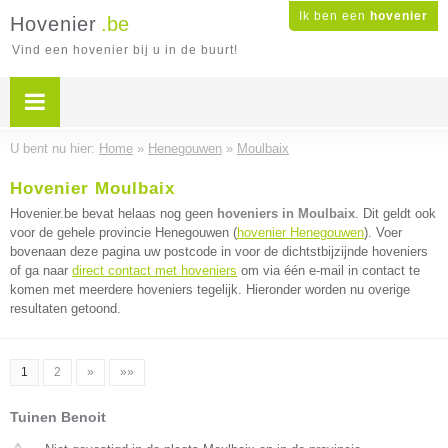
Ik ben een
hovenier
Hovenier
.be
Vind een hovenier bij u in de buurt!
U bent nu hier:
Home
»
Henegouwen
»
Moulbaix
Hovenier Moulbaix
Hovenier.be bevat helaas nog geen
hoveniers in Moulbaix
. Dit geldt ook
voor de gehele provincie Henegouwen (
hovenier Henegouwen
). Voer
bovenaan deze pagina uw postcode in voor de dichtstbijzijnde hoveniers
of ga naar
direct contact met hoveniers
om via één e-mail in contact te
komen met meerdere hoveniers tegelijk. Hieronder worden nu overige
resultaten getoond.
1
2
»
»»
Tuinen Benoit