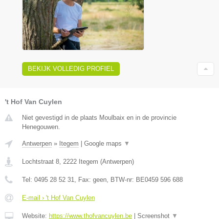
BEKIJK VOLLEDIG PROFIEL
't Hof Van Cuylen
Niet gevestigd in de plaats Moulbaix en in de provincie
Henegouwen.
Antwerpen
»
Itegem
|
Google maps
▼
Lochtstraat 8
,
2222
Itegem
(
Antwerpen
)
Tel:
0495 28 52 31
, Fax:
geen
, BTW-nr:
BE0459 596 688
E-mail › 't Hof Van Cuylen
Website:
https://www.thofvancuylen.be
|
Screenshot
▼