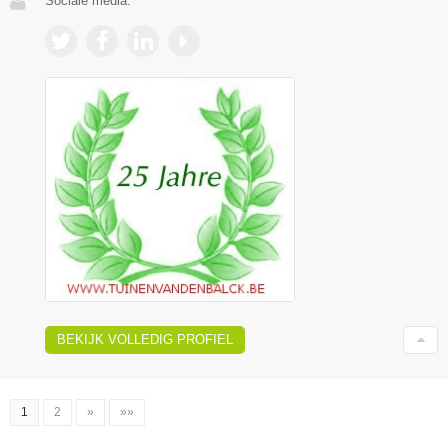
Sociale media:
BEKIJK VOLLEDIG PROFIEL
1
2
»
»»