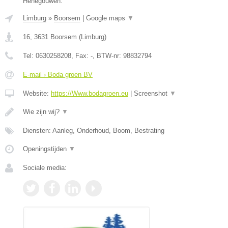
Henegouwen.
Limburg
»
Boorsem
|
Google maps
▼
16
,
3631
Boorsem
(
Limburg
)
Tel:
0630258208
, Fax:
-
, BTW-nr:
98832794
E-mail › Boda groen BV
Website:
https://Www.bodagroen.eu
|
Screenshot
▼
Wie zijn wij?
▼
Diensten: Aanleg, Onderhoud, Boom, Bestrating
Openingstijden
▼
Sociale media: