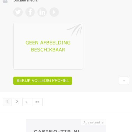
Sociale media:
BEKIJK VOLLEDIG PROFIEL
1
2
»
»»