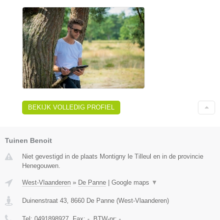
BEKIJK VOLLEDIG PROFIEL
Tuinen Benoit
Niet gevestigd in de plaats Montigny le Tilleul en in de provincie
Henegouwen.
West-Vlaanderen
»
De Panne
|
Google maps
▼
Duinenstraat 43
,
8660
De Panne
(
West-Vlaanderen
)
Tel:
0491898927
, Fax:
-
, BTW-nr:
-