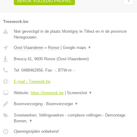
BEKIJK VOLLEDIG PROFIEL
Treework.be
Niet gevestigd in de plaats Montigny le Tilleul en in de provincie
Henegouwen.
Oost-Vlaanderen
»
Ronse
|
Google maps
▼
Breucq 41
,
9600
Ronse
(
Oost-Vlaanderen
)
Tel:
0488462956
, Fax:
-
, BTW-nr:
-
E-mail › Treework.be
Website:
https://treework.be
|
Screenshot
▼
Boomverzorging - Boomverzorger
▼
Snoeiwerken, Vellingsweken - complexe vellingen - Demontage
Bomen,
▼
Openingstijden onbekend