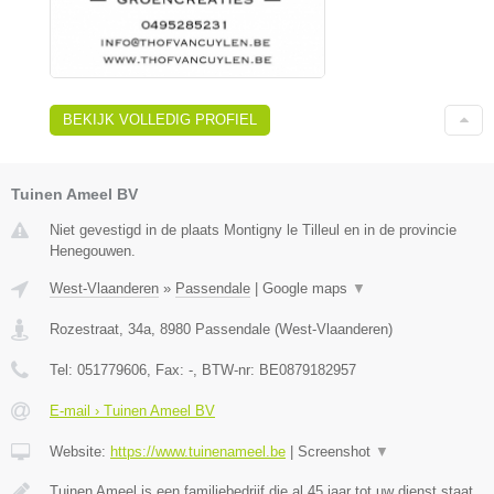
BEKIJK VOLLEDIG PROFIEL
Tuinen Ameel BV
Niet gevestigd in de plaats Montigny le Tilleul en in de provincie
Henegouwen.
West-Vlaanderen
»
Passendale
|
Google maps
▼
Rozestraat, 34a
,
8980
Passendale
(
West-Vlaanderen
)
Tel:
051779606
, Fax:
-
, BTW-nr:
BE0879182957
E-mail › Tuinen Ameel BV
Website:
https://www.tuinenameel.be
|
Screenshot
▼
Tuinen Ameel is een familiebedrijf die al 45 jaar tot uw dienst staat.