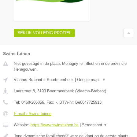
BEKIJK VOLLEDIG PROFIEL
Swins tuinen
Niet gevestigd in de plaats Montigny le Tilleul en in de provincie
Henegouwen.
Vlaams-Brabant
»
Boortmeerbeek
|
Google maps
▼
Laarstraat 8
,
3190
Boortmeerbeek
(
Vlaams-Brabant
)
Tel:
0468/206856
, Fax:
-
, BTW-nr:
Be0647725913
E-mail › Swins tuinen
Website:
https://www.swinstuinen.be
|
Screenshot
▼
Jong dynamische familiebedrijf waar de klant op de eerste plaats