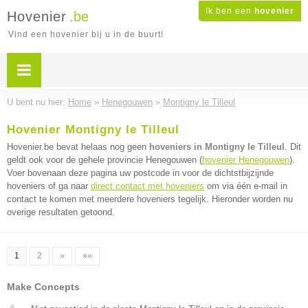
Ik ben een
hovenier
Hovenier
.be
Vind een hovenier bij u in de buurt!
U bent nu hier:
Home
»
Henegouwen
»
Montigny le Tilleul
Hovenier Montigny le Tilleul
Hovenier.be bevat helaas nog geen
hoveniers in Montigny le Tilleul
. Dit
geldt ook voor de gehele provincie Henegouwen (
hovenier Henegouwen
).
Voer bovenaan deze pagina uw postcode in voor de dichtstbijzijnde
hoveniers of ga naar
direct contact met hoveniers
om via één e-mail in
contact te komen met meerdere hoveniers tegelijk. Hieronder worden nu
overige resultaten getoond.
1
2
»
»»
Make Concepts