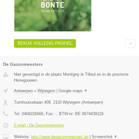
BEKIJK VOLLEDIG PROFIEL
De Gazonmeesters
Niet gevestigd in de plaats Montigny le Tilleul en in de provincie
Henegouwen.
Antwerpen
»
Wijnegem
|
Google maps
▼
Turnhoutsebaan 408
,
2110
Wijnegem
(
Antwerpen
)
Tel:
0468226666
, Fax:
-
, BTW-nr:
BE 0674439119
E-mail › De Gazonmeesters
Website:
http://www.degazonmeesters.be
|
Screenshot
▼