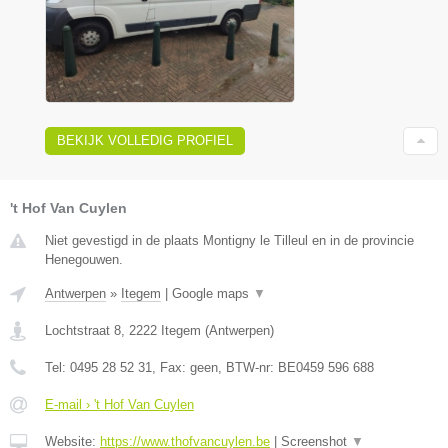
BEKIJK VOLLEDIG PROFIEL
't Hof Van Cuylen
Niet gevestigd in de plaats Montigny le Tilleul en in de provincie
Henegouwen.
Antwerpen
»
Itegem
|
Google maps
▼
Lochtstraat 8
,
2222
Itegem
(
Antwerpen
)
Tel:
0495 28 52 31
, Fax:
geen
, BTW-nr:
BE0459 596 688
E-mail › 't Hof Van Cuylen
Website:
https://www.thofvancuylen.be
|
Screenshot
▼