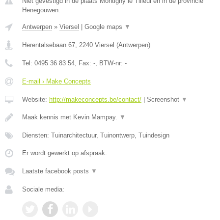
Niet gevestigd in de plaats Montigny le Tilleul en in de provincie
Henegouwen.
Antwerpen
»
Viersel
|
Google maps
▼
Herentalsebaan 67
,
2240
Viersel
(
Antwerpen
)
Tel:
0495 36 83 54
, Fax:
-
, BTW-nr:
-
E-mail › Make Concepts
Website:
http://makeconcepts.be/contact/
|
Screenshot
▼
Maak kennis met Kevin Mampay.
▼
Diensten: Tuinarchitectuur, Tuinontwerp, Tuindesign
Er wordt gewerkt op afspraak.
Laatste facebook posts
▼
Sociale media: