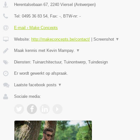
Herentalsebaan 67
,
2240
Viersel
(
Antwerpen
)
Tel:
0495 36 83 54
, Fax:
-
, BTW-nr:
-
E-mail › Make Concepts
Website:
http://makeconcepts.be/contact/
|
Screenshot
▼
Maak kennis met Kevin Mampay.
▼
Diensten: Tuinarchitectuur, Tuinontwerp, Tuindesign
Er wordt gewerkt op afspraak.
Laatste facebook posts
▼
Sociale media: