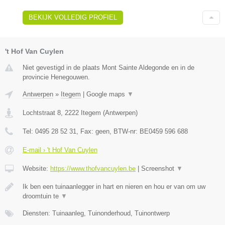
BEKIJK VOLLEDIG PROFIEL
't Hof Van Cuylen
Niet gevestigd in de plaats Mont Sainte Aldegonde en in de
provincie Henegouwen.
Antwerpen
»
Itegem
|
Google maps
▼
Lochtstraat 8
,
2222
Itegem
(
Antwerpen
)
Tel:
0495 28 52 31
, Fax:
geen
, BTW-nr:
BE0459 596 688
E-mail › 't Hof Van Cuylen
Website:
https://www.thofvancuylen.be
|
Screenshot
▼
Ik ben een tuinaanlegger in hart en nieren en hou er van om uw
droomtuin te
▼
Diensten: Tuinaanleg, Tuinonderhoud, Tuinontwerp