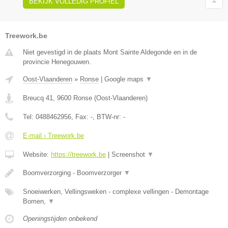
BEKIJK VOLLEDIG PROFIEL
Treework.be
Niet gevestigd in de plaats Mont Sainte Aldegonde en in de
provincie Henegouwen.
Oost-Vlaanderen
»
Ronse
|
Google maps
▼
Breucq 41
,
9600
Ronse
(
Oost-Vlaanderen
)
Tel:
0488462956
, Fax:
-
, BTW-nr:
-
E-mail › Treework.be
Website:
https://treework.be
|
Screenshot
▼
Boomverzorging - Boomverzorger
▼
Snoeiwerken, Vellingsweken - complexe vellingen - Demontage
Bomen,
▼
Openingstijden onbekend