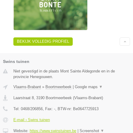
BEKIJK VOLLEDIG PROFIEL
Swins tuinen
Niet gevestigd in de plaats Mont Sainte Aldegonde en in de
provincie Henegouwen.
Vlaams-Brabant
»
Boortmeerbeek
|
Google maps
▼
Laarstraat 8
,
3190
Boortmeerbeek
(
Vlaams-Brabant
)
Tel:
0468/206856
, Fax:
-
, BTW-nr:
Be0647725913
E-mail › Swins tuinen
Website:
https://www.swinstuinen.be
|
Screenshot
▼