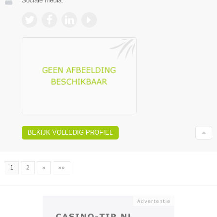
Sociale media:
BEKIJK VOLLEDIG PROFIEL
1
2
»
»»