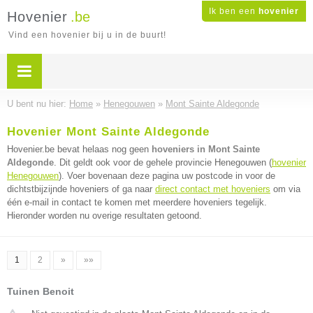
Ik ben een
hovenier
Hovenier
.be
Vind een hovenier bij u in de buurt!
U bent nu hier:
Home
»
Henegouwen
»
Mont Sainte Aldegonde
Hovenier Mont Sainte Aldegonde
Hovenier.be bevat helaas nog geen
hoveniers in Mont Sainte
Aldegonde
. Dit geldt ook voor de gehele provincie Henegouwen (
hovenier
Henegouwen
). Voer bovenaan deze pagina uw postcode in voor de
dichtstbijzijnde hoveniers of ga naar
direct contact met hoveniers
om via
één e-mail in contact te komen met meerdere hoveniers tegelijk.
Hieronder worden nu overige resultaten getoond.
1
2
»
»»
Tuinen Benoit