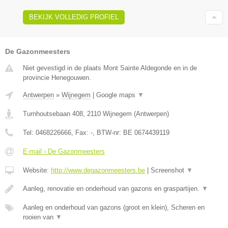
BEKIJK VOLLEDIG PROFIEL
De Gazonmeesters
Niet gevestigd in de plaats Mont Sainte Aldegonde en in de
provincie Henegouwen.
Antwerpen
»
Wijnegem
|
Google maps
▼
Turnhoutsebaan 408
,
2110
Wijnegem
(
Antwerpen
)
Tel:
0468226666
, Fax:
-
, BTW-nr:
BE 0674439119
E-mail › De Gazonmeesters
Website:
http://www.degazonmeesters.be
|
Screenshot
▼
Aanleg, renovatie en onderhoud van gazons en graspartijen.
▼
Aanleg en onderhoud van gazons (groot en klein), Scheren en
rooien van
▼