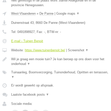
Niet gevestigd in de plaats Mont Sainte Aldegonde en in de
provincie Henegouwen.
West-Vlaanderen
»
De Panne
|
Google maps
▼
Duinenstraat 43
,
8660
De Panne
(
West-Vlaanderen
)
Tel:
0491898927
, Fax:
-
, BTW-nr:
-
E-mail › Tuinen Benoit
Website:
https://www.tuinenbenoit.be/
|
Screenshot
▼
Wil je graag een mooie tuin? Je kan beroep op ons doen voor het
onderhoud
▼
Tuinaanleg, Boomverzorging, Tuinonderhoud, Opritten en terrassen,
▼
Er wordt gewerkt op afspraak.
Laatste facebook posts
▼
Sociale media: