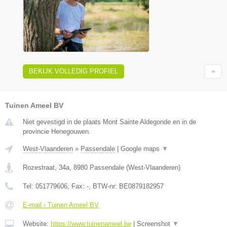
BEKIJK VOLLEDIG PROFIEL
Tuinen Ameel BV
Niet gevestigd in de plaats Mont Sainte Aldegonde en in de
provincie Henegouwen.
West-Vlaanderen
»
Passendale
|
Google maps
▼
Rozestraat, 34a
,
8980
Passendale
(
West-Vlaanderen
)
Tel:
051779606
, Fax:
-
, BTW-nr:
BE0879182957
E-mail › Tuinen Ameel BV
Website:
https://www.tuinenameel.be
|
Screenshot
▼