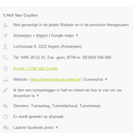
't Hof Van Cuylen
Niet gevestigd in de plaats Marbaix en in de provincie Henegouwen.
Antwerpen
»
Itegem
|
Google maps
▼
Lochtstraat 8
,
2222
Itegem
(
Antwerpen
)
Tel:
0495 28 52 31
, Fax:
geen
, BTW-nr:
BE0459 596 688
E-mail › 't Hof Van Cuylen
Website:
https://www.thofvancuylen.be
|
Screenshot
▼
Ik ben een tuinaanlegger in hart en nieren en hou er van om uw
droomtuin te
▼
Diensten: Tuinaanleg, Tuinonderhoud, Tuinontwerp
Er wordt gewerkt op afspraak.
Laatste facebook posts
▼