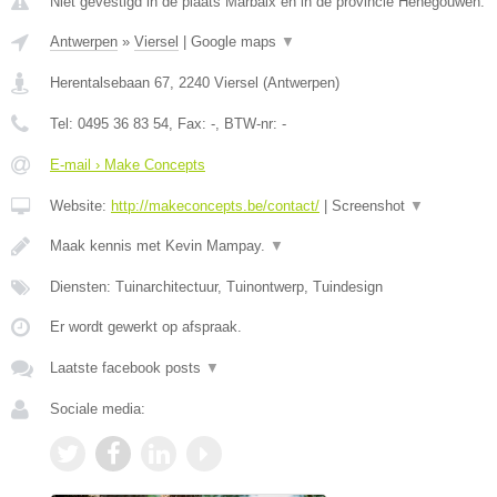
Niet gevestigd in de plaats Marbaix en in de provincie Henegouwen.
Antwerpen
»
Viersel
|
Google maps
▼
Herentalsebaan 67
,
2240
Viersel
(
Antwerpen
)
Tel:
0495 36 83 54
, Fax:
-
, BTW-nr:
-
E-mail › Make Concepts
Website:
http://makeconcepts.be/contact/
|
Screenshot
▼
Maak kennis met Kevin Mampay.
▼
Diensten: Tuinarchitectuur, Tuinontwerp, Tuindesign
Er wordt gewerkt op afspraak.
Laatste facebook posts
▼
Sociale media: