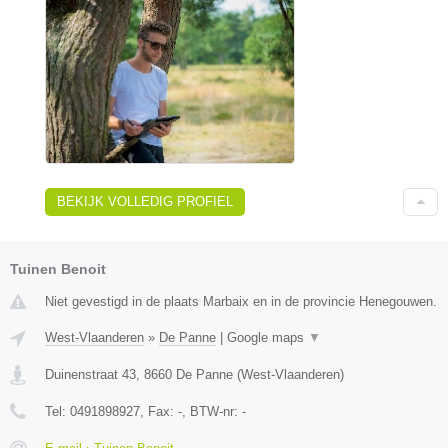
BEKIJK VOLLEDIG PROFIEL
Tuinen Benoit
Niet gevestigd in de plaats Marbaix en in de provincie Henegouwen.
West-Vlaanderen
»
De Panne
|
Google maps
▼
Duinenstraat 43
,
8660
De Panne
(
West-Vlaanderen
)
Tel:
0491898927
, Fax:
-
, BTW-nr:
-