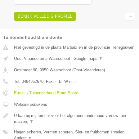
BEKIJK VOLLEDIG PROFIEL
Tuinonderhoud Bram Bonte
Niet gevestigd in de plaats Marbaix en in de provincie Henegouwen.
Oost-Vlaanderen
»
Waarschoot
|
Google maps
▼
Oostmoer 90
,
9950
Waarschoot
(
Oost-Vlaanderen
)
Tel:
0494362670
, Fax:
-
, BTW-nr:
-
E-mail › Tuinonderhoud Bram Bonte
Website onbekend
U kan bij mij terecht voor het algemeen onderhoud van uw tuin: -
maaien,
▼
Hagen scheren, Vormen scheren, Sier- en fruitbomen snoeien,
Andere
▼