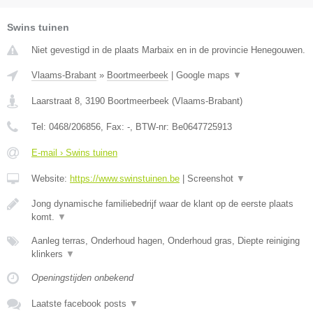
Swins tuinen
Niet gevestigd in de plaats Marbaix en in de provincie Henegouwen.
Vlaams-Brabant
»
Boortmeerbeek
|
Google maps
▼
Laarstraat 8
,
3190
Boortmeerbeek
(
Vlaams-Brabant
)
Tel:
0468/206856
, Fax:
-
, BTW-nr:
Be0647725913
E-mail › Swins tuinen
Website:
https://www.swinstuinen.be
|
Screenshot
▼
Jong dynamische familiebedrijf waar de klant op de eerste plaats
komt.
▼
Aanleg terras, Onderhoud hagen, Onderhoud gras, Diepte reiniging
klinkers
▼
Openingstijden onbekend
Laatste facebook posts
▼