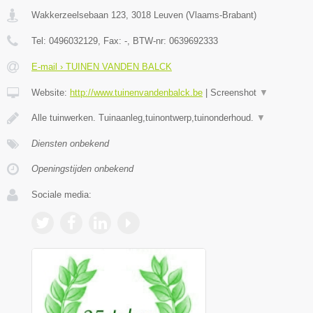
Wakkerzeelsebaan 123
,
3018
Leuven
(
Vlaams-Brabant
)
Tel:
0496032129
, Fax:
-
, BTW-nr:
0639692333
E-mail › TUINEN VANDEN BALCK
Website:
http://www.tuinenvandenbalck.be
|
Screenshot
▼
Alle tuinwerken. Tuinaanleg,tuinontwerp,tuinonderhoud.
▼
Diensten onbekend
Openingstijden onbekend
Sociale media: