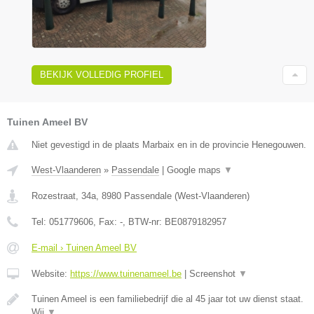
BEKIJK VOLLEDIG PROFIEL
Tuinen Ameel BV
Niet gevestigd in de plaats Marbaix en in de provincie Henegouwen.
West-Vlaanderen
»
Passendale
|
Google maps
▼
Rozestraat, 34a
,
8980
Passendale
(
West-Vlaanderen
)
Tel:
051779606
, Fax:
-
, BTW-nr:
BE0879182957
E-mail › Tuinen Ameel BV
Website:
https://www.tuinenameel.be
|
Screenshot
▼
Tuinen Ameel is een familiebedrijf die al 45 jaar tot uw dienst staat.
Wij
▼