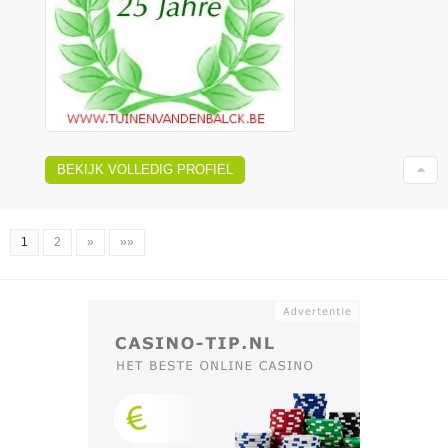
BEKIJK VOLLEDIG PROFIEL
1
2
»
»»