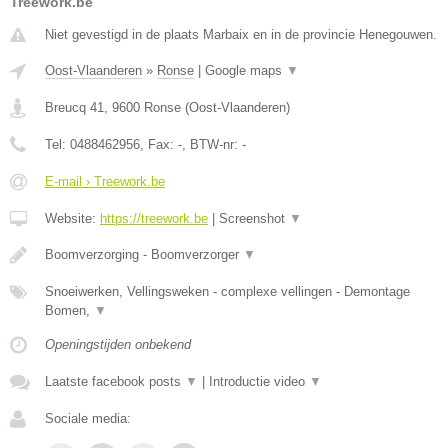
Treework.be
Niet gevestigd in de plaats Marbaix en in de provincie Henegouwen.
Oost-Vlaanderen
»
Ronse
|
Google maps
▼
Breucq 41
,
9600
Ronse
(
Oost-Vlaanderen
)
Tel:
0488462956
, Fax:
-
, BTW-nr:
-
E-mail › Treework.be
Website:
https://treework.be
|
Screenshot
▼
Boomverzorging - Boomverzorger
▼
Snoeiwerken, Vellingsweken - complexe vellingen - Demontage
Bomen,
▼
Openingstijden onbekend
Laatste facebook posts
▼
|
Introductie video
▼
Sociale media: