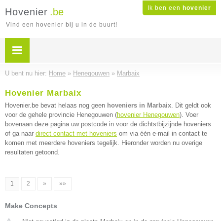
Ik ben een
hovenier
Hovenier
.be
Vind een hovenier bij u in de buurt!
U bent nu hier:
Home
»
Henegouwen
»
Marbaix
Hovenier Marbaix
Hovenier.be bevat helaas nog geen
hoveniers in Marbaix
. Dit geldt ook
voor de gehele provincie Henegouwen (
hovenier Henegouwen
). Voer
bovenaan deze pagina uw postcode in voor de dichtstbijzijnde hoveniers
of ga naar
direct contact met hoveniers
om via één e-mail in contact te
komen met meerdere hoveniers tegelijk. Hieronder worden nu overige
resultaten getoond.
1
2
»
»»
Make Concepts