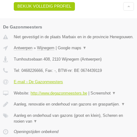
BEKIJK VOLLEDIG PROFIEL
De Gazonmeesters
Niet gevestigd in de plaats Marbaix en in de provincie Henegouwen.
Antwerpen
»
Wijnegem
|
Google maps
▼
Turnhoutsebaan 408
,
2110
Wijnegem
(
Antwerpen
)
Tel:
0468226666
, Fax:
-
, BTW-nr:
BE 0674439119
E-mail › De Gazonmeesters
Website:
http://www.degazonmeesters.be
|
Screenshot
▼
Aanleg, renovatie en onderhoud van gazons en graspartijen.
▼
Aanleg en onderhoud van gazons (groot en klein), Scheren en
rooien van
▼
Openingstijden onbekend