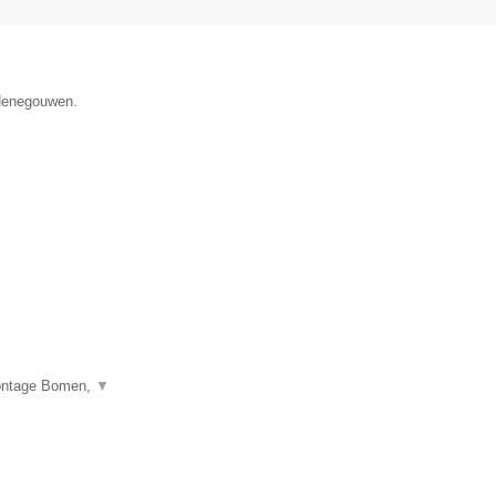
 Henegouwen.
montage Bomen,
▼