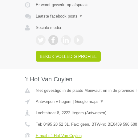
Er wordt gewerkt op afspraak.
Laatste facebook posts
▼
Sociale media:
BEKIJK VOLLEDIG PROFIEL
't Hof Van Cuylen
Niet gevestigd in de plaats Mainvault en in de provincie
Antwerpen
»
Itegem
|
Google maps
▼
Lochtstraat 8
,
2222
Itegem
(
Antwerpen
)
Tel:
0495 28 52 31
, Fax:
geen
, BTW-nr:
BE0459 596 688
E-mail › 't Hof Van Cuylen