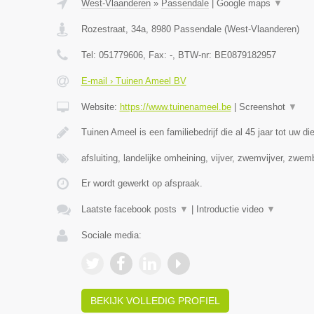
West-Vlaanderen
»
Passendale
|
Google maps
▼
Rozestraat, 34a
,
8980
Passendale
(
West-Vlaanderen
)
Tel:
051779606
, Fax:
-
, BTW-nr:
BE0879182957
E-mail › Tuinen Ameel BV
Website:
https://www.tuinenameel.be
|
Screenshot
▼
Tuinen Ameel is een familiebedrijf die al 45 jaar tot uw di
afsluiting, landelijke omheining, vijver, zwemvijver, zwe
Er wordt gewerkt op afspraak.
Laatste facebook posts
▼
|
Introductie video
▼
Sociale media:
BEKIJK VOLLEDIG PROFIEL