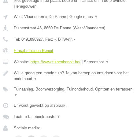
Niet gevestigd in de plaats Leuze en Hainaut en in de provincie
Henegouwen.
West-Vlaanderen
»
De Panne
|
Google maps
▼
Duinenstraat 43
,
8660
De Panne
(
West-Vlaanderen
)
Tel:
0491898927
, Fax:
-
, BTW-nr:
-
E-mail › Tuinen Benoit
Website:
https://www.tuinenbenoit.be/
|
Screenshot
▼
Wil je graag een mooie tuin? Je kan beroep op ons doen voor het
onderhoud
▼
Tuinaanleg, Boomverzorging, Tuinonderhoud, Opritten en terrassen,
▼
Er wordt gewerkt op afspraak.
Laatste facebook posts
▼
Sociale media: