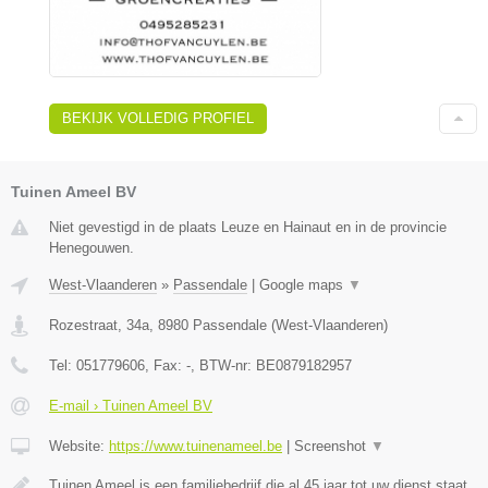
BEKIJK VOLLEDIG PROFIEL
Tuinen Ameel BV
Niet gevestigd in de plaats Leuze en Hainaut en in de provincie
Henegouwen.
West-Vlaanderen
»
Passendale
|
Google maps
▼
Rozestraat, 34a
,
8980
Passendale
(
West-Vlaanderen
)
Tel:
051779606
, Fax:
-
, BTW-nr:
BE0879182957
E-mail › Tuinen Ameel BV
Website:
https://www.tuinenameel.be
|
Screenshot
▼
Tuinen Ameel is een familiebedrijf die al 45 jaar tot uw dienst staat.