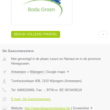
BEKIJK VOLLEDIG PROFIEL
De Gazonmeesters
Niet gevestigd in de plaats Leuze en Hainaut en in de provincie
Henegouwen.
Antwerpen
»
Wijnegem
|
Google maps
▼
Turnhoutsebaan 408
,
2110
Wijnegem
(
Antwerpen
)
Tel:
0468226666
, Fax:
-
, BTW-nr:
BE 0674439119
E-mail › De Gazonmeesters
Website:
http://www.degazonmeesters.be
|
Screenshot
▼