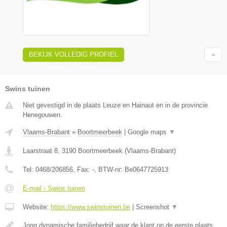
BEKIJK VOLLEDIG PROFIEL
Swins tuinen
Niet gevestigd in de plaats Leuze en Hainaut en in de provincie
Henegouwen.
Vlaams-Brabant
»
Boortmeerbeek
|
Google maps
▼
Laarstraat 8
,
3190
Boortmeerbeek
(
Vlaams-Brabant
)
Tel:
0468/206856
, Fax:
-
, BTW-nr:
Be0647725913
E-mail › Swins tuinen
Website:
https://www.swinstuinen.be
|
Screenshot
▼
Jong dynamische familiebedrijf waar de klant op de eerste plaats