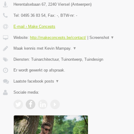
Herentalsebaan 67
,
2240
Viersel
(
Antwerpen
)
Tel:
0495 36 83 54
, Fax:
-
, BTW-nr:
-
E-mail › Make Concepts
Website:
http://makeconcepts.be/contact/
|
Screenshot
▼
Maak kennis met Kevin Mampay.
▼
Diensten: Tuinarchitectuur, Tuinontwerp, Tuindesign
Er wordt gewerkt op afspraak.
Laatste facebook posts
▼
Sociale media: