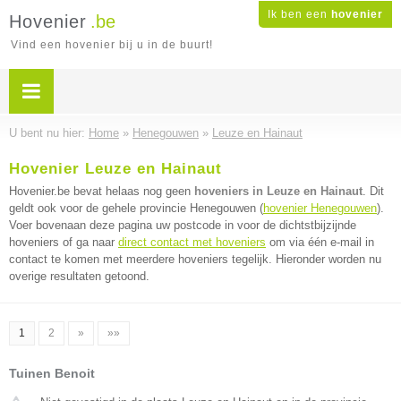
Ik ben een
hovenier
Hovenier
.be
Vind een hovenier bij u in de buurt!
U bent nu hier:
Home
»
Henegouwen
»
Leuze en Hainaut
Hovenier Leuze en Hainaut
Hovenier.be bevat helaas nog geen
hoveniers in Leuze en Hainaut
. Dit
geldt ook voor de gehele provincie Henegouwen (
hovenier Henegouwen
).
Voer bovenaan deze pagina uw postcode in voor de dichtstbijzijnde
hoveniers of ga naar
direct contact met hoveniers
om via één e-mail in
contact te komen met meerdere hoveniers tegelijk. Hieronder worden nu
overige resultaten getoond.
1
2
»
»»
Tuinen Benoit