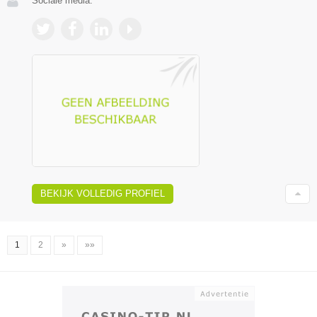
Sociale media:
BEKIJK VOLLEDIG PROFIEL
1
2
»
»»