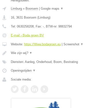
Henegouwen.
Limburg
»
Boorsem
|
Google maps
▼
16
,
3631
Boorsem
(
Limburg
)
Tel:
0630258208
, Fax:
-
, BTW-nr:
98832794
E-mail › Boda groen BV
Website:
https://Www.bodagroen.eu
|
Screenshot
▼
Wie zijn wij?
▼
Diensten: Aanleg, Onderhoud, Boom, Bestrating
Openingstijden
▼
Sociale media: