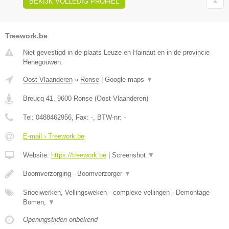
BEKIJK VOLLEDIG PROFIEL
Treework.be
Niet gevestigd in de plaats Leuze en Hainaut en in de provincie
Henegouwen.
Oost-Vlaanderen
»
Ronse
|
Google maps
▼
Breucq 41
,
9600
Ronse
(
Oost-Vlaanderen
)
Tel:
0488462956
, Fax:
-
, BTW-nr:
-
E-mail › Treework.be
Website:
https://treework.be
|
Screenshot
▼
Boomverzorging - Boomverzorger
▼
Snoeiwerken, Vellingsweken - complexe vellingen - Demontage
Bomen,
▼
Openingstijden onbekend