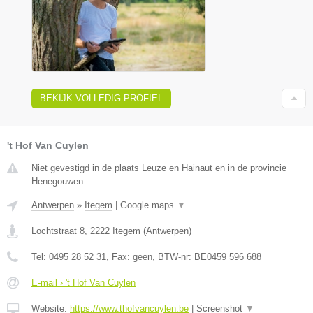
BEKIJK VOLLEDIG PROFIEL
't Hof Van Cuylen
Niet gevestigd in de plaats Leuze en Hainaut en in de provincie
Henegouwen.
Antwerpen
»
Itegem
|
Google maps
▼
Lochtstraat 8
,
2222
Itegem
(
Antwerpen
)
Tel:
0495 28 52 31
, Fax:
geen
, BTW-nr:
BE0459 596 688
E-mail › 't Hof Van Cuylen
Website:
https://www.thofvancuylen.be
|
Screenshot
▼