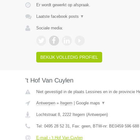
Er wordt gewerkt op afspraak.
Laatste facebook posts
▼
Sociale media:
BEKIJK VOLLEDIG PROFIEL
't Hof Van Cuylen
Niet gevestigd in de plaats Lessines en in de provincie
Antwerpen
»
Itegem
|
Google maps
▼
Lochtstraat 8
,
2222
Itegem
(
Antwerpen
)
Tel:
0495 28 52 31
, Fax:
geen
, BTW-nr:
BE0459 596 688
E-mail › 't Hof Van Cuylen