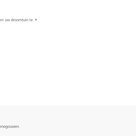
 om uw droomtuin te
▼
 Henegouwen.