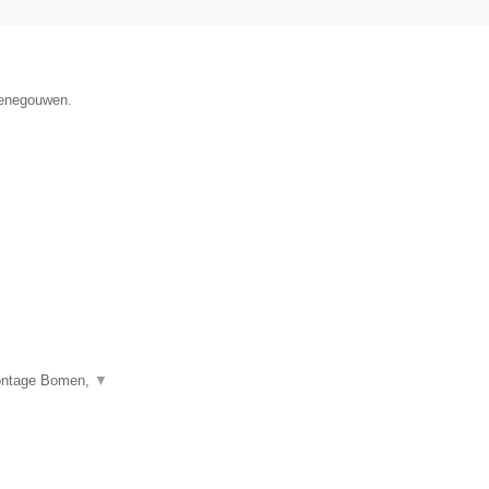
 Henegouwen.
montage Bomen,
▼