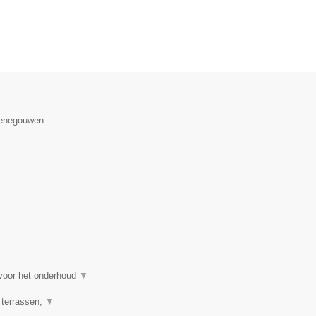
 Henegouwen.
 voor het onderhoud
▼
 terrassen,
▼