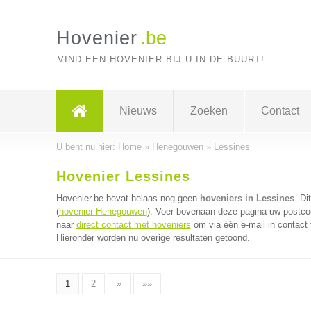
Hovenier
.be
VIND EEN HOVENIER BIJ U IN DE BUURT!
Nieuws
Zoeken
Contact
U bent nu hier:
Home
»
Henegouwen
»
Lessines
Hovenier Lessines
Hovenier.be bevat helaas nog geen
hoveniers in Lessines
. Di
(
hovenier Henegouwen
). Voer bovenaan deze pagina uw postcode
naar
direct contact met hoveniers
om via één e-mail in contact
Hieronder worden nu overige resultaten getoond.
1
2
»
»»