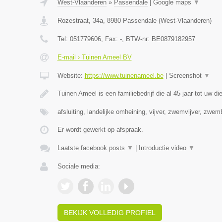
West-Vlaanderen
»
Passendale
|
Google maps
▼
Rozestraat, 34a
,
8980
Passendale
(
West-Vlaanderen
)
Tel:
051779606
, Fax:
-
, BTW-nr:
BE0879182957
E-mail › Tuinen Ameel BV
Website:
https://www.tuinenameel.be
|
Screenshot
▼
Tuinen Ameel is een familiebedrijf die al 45 jaar tot uw di
afsluiting, landelijke omheining, vijver, zwemvijver, zwe
Er wordt gewerkt op afspraak.
Laatste facebook posts
▼
|
Introductie video
▼
Sociale media:
BEKIJK VOLLEDIG PROFIEL