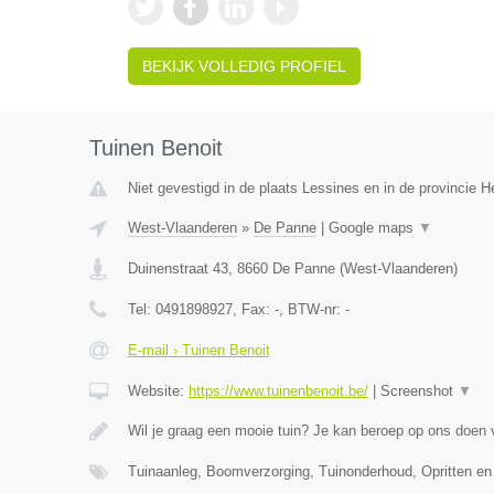
BEKIJK VOLLEDIG PROFIEL
Tuinen Benoit
Niet gevestigd in de plaats Lessines en in de provincie
West-Vlaanderen
»
De Panne
|
Google maps
▼
Duinenstraat 43
,
8660
De Panne
(
West-Vlaanderen
)
Tel:
0491898927
, Fax:
-
, BTW-nr:
-
E-mail › Tuinen Benoit
Website:
https://www.tuinenbenoit.be/
|
Screenshot
▼
Wil je graag een mooie tuin? Je kan beroep op ons doen
Tuinaanleg, Boomverzorging, Tuinonderhoud, Opritten en