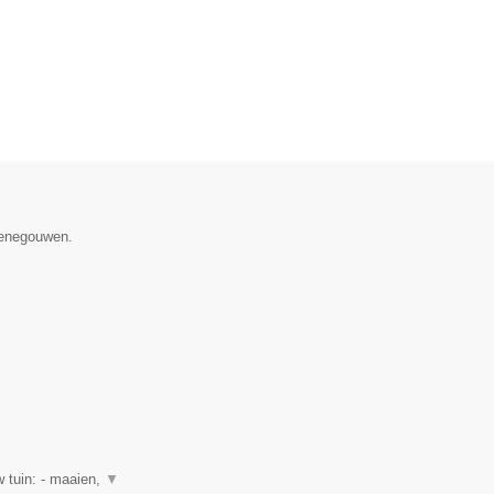
 Henegouwen.
 tuin: - maaien,
▼