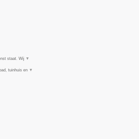
enst staat. Wij
▼
mbad, tuinhuis en
▼