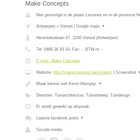
Make Concepts
Niet gevestigd in de plaats Lessines en in de provincie
Antwerpen
»
Viersel
|
Google maps
▼
Herentalsebaan 67
,
2240
Viersel
(
Antwerpen
)
Tel:
0495 36 83 54
, Fax:
-
, BTW-nr:
-
E-mail › Make Concepts
Website:
http://makeconcepts.be/contact/
|
Screenshot
Maak kennis met Kevin Mampay.
▼
Diensten: Tuinarchitectuur, Tuinontwerp, Tuindesign
Er wordt gewerkt op afspraak.
Laatste facebook posts
▼
Sociale media: