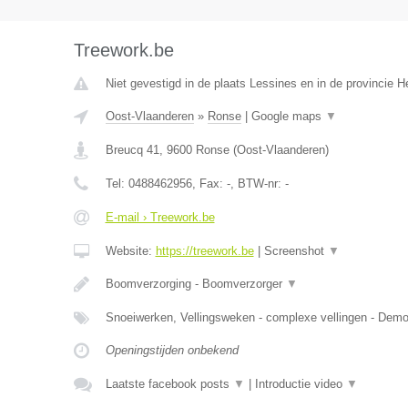
Treework.be
Niet gevestigd in de plaats Lessines en in de provincie
Oost-Vlaanderen
»
Ronse
|
Google maps
▼
Breucq 41
,
9600
Ronse
(
Oost-Vlaanderen
)
Tel:
0488462956
, Fax:
-
, BTW-nr:
-
E-mail › Treework.be
Website:
https://treework.be
|
Screenshot
▼
Boomverzorging - Boomverzorger
▼
Snoeiwerken, Vellingsweken - complexe vellingen - De
Openingstijden onbekend
Laatste facebook posts
▼
|
Introductie video
▼