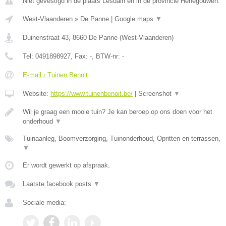
Niet gevestigd in de plaats Lesdain en in de provincie Henegouwen.
West-Vlaanderen
»
De Panne
|
Google maps
▼
Duinenstraat 43
,
8660
De Panne
(
West-Vlaanderen
)
Tel:
0491898927
, Fax:
-
, BTW-nr:
-
E-mail › Tuinen Benoit
Website:
https://www.tuinenbenoit.be/
|
Screenshot
▼
Wil je graag een mooie tuin? Je kan beroep op ons doen voor het
onderhoud
▼
Tuinaanleg, Boomverzorging, Tuinonderhoud, Opritten en terrassen,
▼
Er wordt gewerkt op afspraak.
Laatste facebook posts
▼
Sociale media: