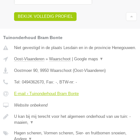
BEKIJK VOLLEDIG PROFIEL
Tuinonderhoud Bram Bonte
Niet gevestigd in de plaats Lesdain en in de provincie Henegouwen.
Oost-Vlaanderen
»
Waarschoot
|
Google maps
▼
Oostmoer 90
,
9950
Waarschoot
(
Oost-Vlaanderen
)
Tel:
0494362670
, Fax:
-
, BTW-nr:
-
E-mail › Tuinonderhoud Bram Bonte
Website onbekend
U kan bij mij terecht voor het algemeen onderhoud van uw tuin: -
maaien,
▼
Hagen scheren, Vormen scheren, Sier- en fruitbomen snoeien,
Andere
▼