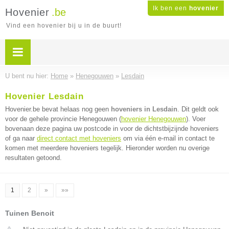
Ik ben een
hovenier
Hovenier
.be
Vind een hovenier bij u in de buurt!
U bent nu hier:
Home
»
Henegouwen
»
Lesdain
Hovenier Lesdain
Hovenier.be bevat helaas nog geen
hoveniers in Lesdain
. Dit geldt ook
voor de gehele provincie Henegouwen (
hovenier Henegouwen
). Voer
bovenaan deze pagina uw postcode in voor de dichtstbijzijnde hoveniers
of ga naar
direct contact met hoveniers
om via één e-mail in contact te
komen met meerdere hoveniers tegelijk. Hieronder worden nu overige
resultaten getoond.
1
2
»
»»
Tuinen Benoit