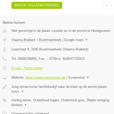
BEKIJK VOLLEDIG PROFIEL
Swins tuinen
Niet gevestigd in de plaats Lesdain en in de provincie Henegouwen.
Vlaams-Brabant
»
Boortmeerbeek
|
Google maps
▼
Laarstraat 8
,
3190
Boortmeerbeek
(
Vlaams-Brabant
)
Tel:
0468/206856
, Fax:
-
, BTW-nr:
Be0647725913
E-mail › Swins tuinen
Website:
https://www.swinstuinen.be
|
Screenshot
▼
Jong dynamische familiebedrijf waar de klant op de eerste plaats
komt.
▼
Aanleg terras, Onderhoud hagen, Onderhoud gras, Diepte reiniging
klinkers
▼
Openingstijden onbekend