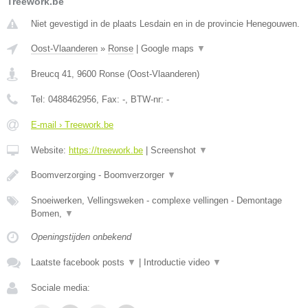
Treework.be
Niet gevestigd in de plaats Lesdain en in de provincie Henegouwen.
Oost-Vlaanderen
»
Ronse
|
Google maps
▼
Breucq 41
,
9600
Ronse
(
Oost-Vlaanderen
)
Tel:
0488462956
, Fax:
-
, BTW-nr:
-
E-mail › Treework.be
Website:
https://treework.be
|
Screenshot
▼
Boomverzorging - Boomverzorger
▼
Snoeiwerken, Vellingsweken - complexe vellingen - Demontage
Bomen,
▼
Openingstijden onbekend
Laatste facebook posts
▼
|
Introductie video
▼
Sociale media: