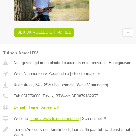
BEKIJK VOLLEDIG PROFIEL
Tuinen Ameel BV
Niet gevestigd in de plaats Lesdain en in de provincie Henegouwen.
West-Vlaanderen
»
Passendale
|
Google maps
▼
Rozestraat, 34a
,
8980
Passendale
(
West-Vlaanderen
)
Tel:
051779606
, Fax:
-
, BTW-nr:
BE0879182957
E-mail › Tuinen Ameel BV
Website:
https://www.tuinenameel.be
|
Screenshot
▼
Tuinen Ameel is een familiebedrijf die al 45 jaar tot uw dienst staat.
Wij
▼