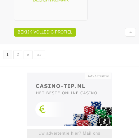
BEKIJK VOLLEDIG PROFIEL
1
2
»
»»
Uw advertentie hier? Mail ons