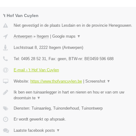
't Hof Van Cuylen
Niet gevestigd in de plaats Lesdain en in de provincie Henegouwen.
Antwerpen
»
Itegem
|
Google maps
▼
Lochtstraat 8
,
2222
Itegem
(
Antwerpen
)
Tel:
0495 28 52 31
, Fax:
geen
, BTW-nr:
BE0459 596 688
E-mail › 't Hof Van Cuylen
Website:
https://www.thofvancuylen.be
|
Screenshot
▼
Ik ben een tuinaanlegger in hart en nieren en hou er van om uw
droomtuin te
▼
Diensten: Tuinaanleg, Tuinonderhoud, Tuinontwerp
Er wordt gewerkt op afspraak.
Laatste facebook posts
▼