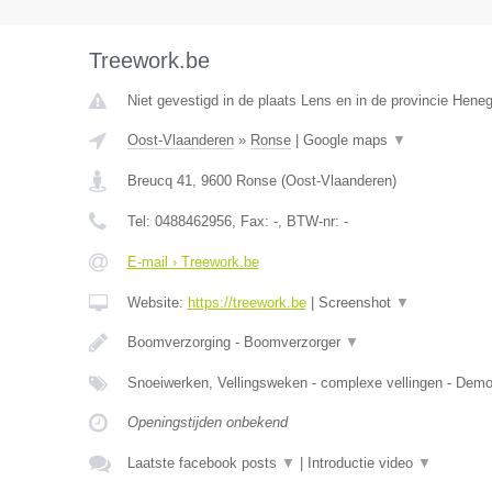
Treework.be
Niet gevestigd in de plaats Lens en in de provincie Hene
Oost-Vlaanderen
»
Ronse
|
Google maps
▼
Breucq 41
,
9600
Ronse
(
Oost-Vlaanderen
)
Tel:
0488462956
, Fax:
-
, BTW-nr:
-
E-mail › Treework.be
Website:
https://treework.be
|
Screenshot
▼
Boomverzorging - Boomverzorger
▼
Snoeiwerken, Vellingsweken - complexe vellingen - De
Openingstijden onbekend
Laatste facebook posts
▼
|
Introductie video
▼