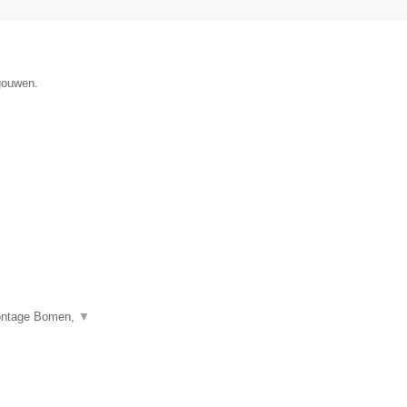
gouwen.
montage Bomen,
▼