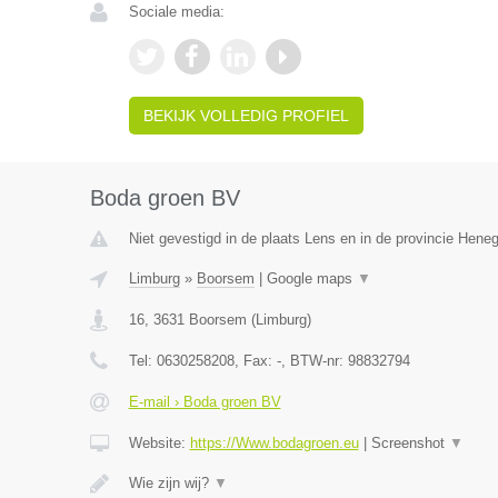
Sociale media:
BEKIJK VOLLEDIG PROFIEL
Boda groen BV
Niet gevestigd in de plaats Lens en in de provincie Hene
Limburg
»
Boorsem
|
Google maps
▼
16
,
3631
Boorsem
(
Limburg
)
Tel:
0630258208
, Fax:
-
, BTW-nr:
98832794
E-mail › Boda groen BV
Website:
https://Www.bodagroen.eu
|
Screenshot
▼
Wie zijn wij?
▼