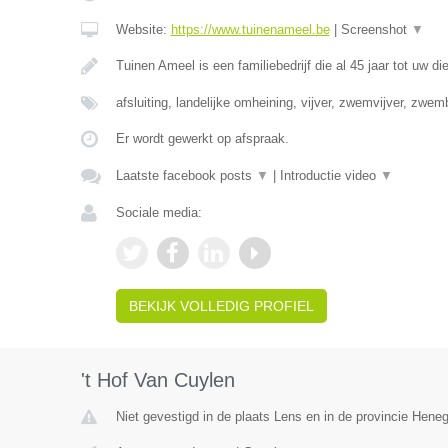
Website:
https://www.tuinenameel.be
|
Screenshot
▼
Tuinen Ameel is een familiebedrijf die al 45 jaar tot uw di
afsluiting, landelijke omheining, vijver, zwemvijver, zwe
Er wordt gewerkt op afspraak.
Laatste facebook posts
▼
|
Introductie video
▼
Sociale media:
BEKIJK VOLLEDIG PROFIEL
't Hof Van Cuylen
Niet gevestigd in de plaats Lens en in de provincie Hene