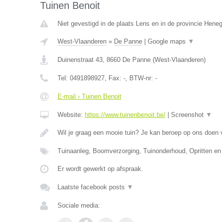
Tuinen Benoit
Niet gevestigd in de plaats Lens en in de provincie Hene
West-Vlaanderen
»
De Panne
|
Google maps
▼
Duinenstraat 43
,
8660
De Panne
(
West-Vlaanderen
)
Tel:
0491898927
, Fax:
-
, BTW-nr:
-
E-mail › Tuinen Benoit
Website:
https://www.tuinenbenoit.be/
|
Screenshot
▼
Wil je graag een mooie tuin? Je kan beroep op ons doen
Tuinaanleg, Boomverzorging, Tuinonderhoud, Opritten en
Er wordt gewerkt op afspraak.
Laatste facebook posts
▼
Sociale media: