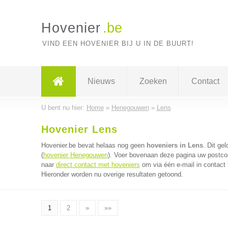
Hovenier
.be
VIND EEN HOVENIER BIJ U IN DE BUURT!
Nieuws
Zoeken
Contact
U bent nu hier:
Home
»
Henegouwen
»
Lens
Hovenier Lens
Hovenier.be bevat helaas nog geen
hoveniers in Lens
. Dit ge
(
hovenier Henegouwen
). Voer bovenaan deze pagina uw postcode
naar
direct contact met hoveniers
om via één e-mail in contact
Hieronder worden nu overige resultaten getoond.
1
2
»
»»