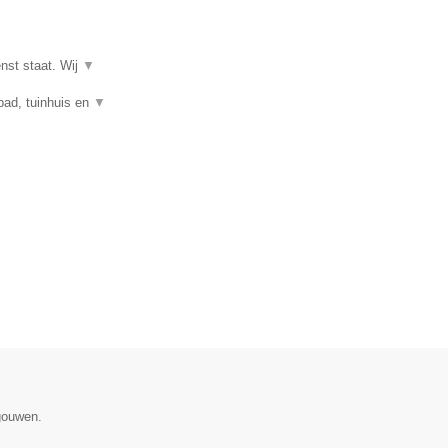
enst staat. Wij
▼
mbad, tuinhuis en
▼
gouwen.