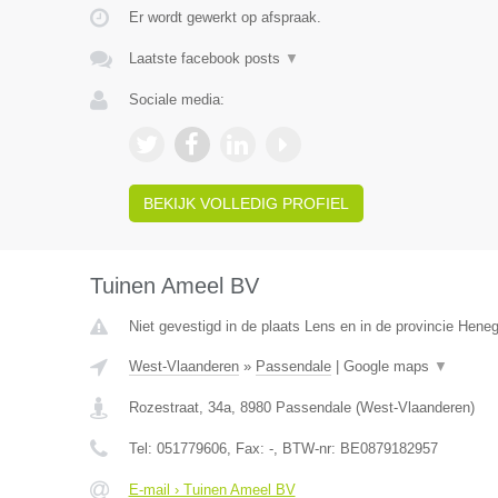
Er wordt gewerkt op afspraak.
Laatste facebook posts
▼
Sociale media:
BEKIJK VOLLEDIG PROFIEL
Tuinen Ameel BV
Niet gevestigd in de plaats Lens en in de provincie Hene
West-Vlaanderen
»
Passendale
|
Google maps
▼
Rozestraat, 34a
,
8980
Passendale
(
West-Vlaanderen
)
Tel:
051779606
, Fax:
-
, BTW-nr:
BE0879182957
E-mail › Tuinen Ameel BV