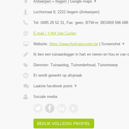
Antwerpen
»
Itegem
|
Google maps
▼
Lochtstraat 8
,
2222
Itegem
(
Antwerpen
)
Tel:
0495 28 52 31
, Fax:
geen
, BTW-nr:
BE0459 596 688
E-mail › 't Hof Van Cuylen
Website:
https://www.thofvancuylen.be
|
Screenshot
▼
Ik ben een tuinaanlegger in hart en nieren en hou er van
Diensten: Tuinaanleg, Tuinonderhoud, Tuinontwerp
Er wordt gewerkt op afspraak.
Laatste facebook posts
▼
Sociale media:
BEKIJK VOLLEDIG PROFIEL