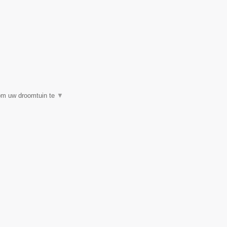
 om uw droomtuin te
▼