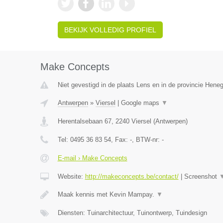
BEKIJK VOLLEDIG PROFIEL
Make Concepts
Niet gevestigd in de plaats Lens en in de provincie Hene
Antwerpen
»
Viersel
|
Google maps
▼
Herentalsebaan 67
,
2240
Viersel
(
Antwerpen
)
Tel:
0495 36 83 54
, Fax:
-
, BTW-nr:
-
E-mail › Make Concepts
Website:
http://makeconcepts.be/contact/
|
Screenshot
Maak kennis met Kevin Mampay.
▼
Diensten: Tuinarchitectuur, Tuinontwerp, Tuindesign