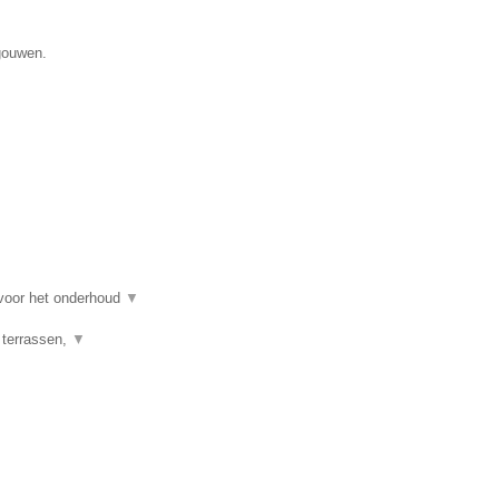
gouwen.
 voor het onderhoud
▼
 terrassen,
▼