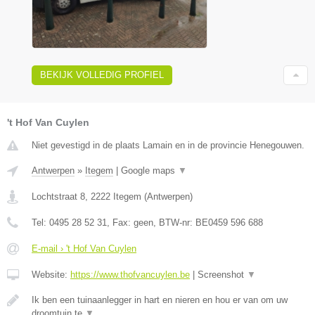
BEKIJK VOLLEDIG PROFIEL
't Hof Van Cuylen
Niet gevestigd in de plaats Lamain en in de provincie Henegouwen.
Antwerpen
»
Itegem
|
Google maps
▼
Lochtstraat 8
,
2222
Itegem
(
Antwerpen
)
Tel:
0495 28 52 31
, Fax:
geen
, BTW-nr:
BE0459 596 688
E-mail › 't Hof Van Cuylen
Website:
https://www.thofvancuylen.be
|
Screenshot
▼
Ik ben een tuinaanlegger in hart en nieren en hou er van om uw
droomtuin te
▼