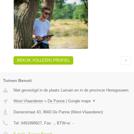
BEKIJK VOLLEDIG PROFIEL
Tuinen Benoit
Niet gevestigd in de plaats Lamain en in de provincie Henegouwen.
West-Vlaanderen
»
De Panne
|
Google maps
▼
Duinenstraat 43
,
8660
De Panne
(
West-Vlaanderen
)
Tel:
0491898927
, Fax:
-
, BTW-nr:
-