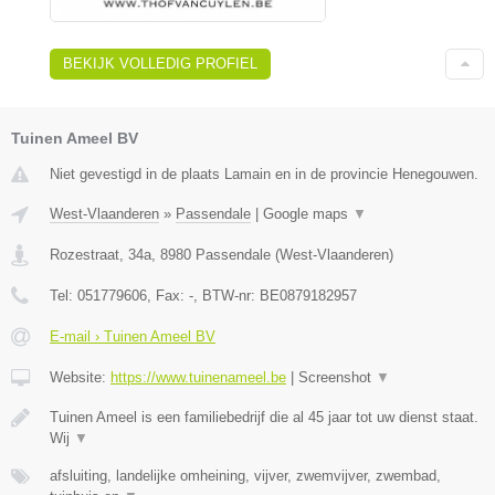
BEKIJK VOLLEDIG PROFIEL
Tuinen Ameel BV
Niet gevestigd in de plaats Lamain en in de provincie Henegouwen.
West-Vlaanderen
»
Passendale
|
Google maps
▼
Rozestraat, 34a
,
8980
Passendale
(
West-Vlaanderen
)
Tel:
051779606
, Fax:
-
, BTW-nr:
BE0879182957
E-mail › Tuinen Ameel BV
Website:
https://www.tuinenameel.be
|
Screenshot
▼
Tuinen Ameel is een familiebedrijf die al 45 jaar tot uw dienst staat.
Wij
▼
afsluiting, landelijke omheining, vijver, zwemvijver, zwembad,