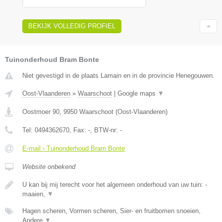
BEKIJK VOLLEDIG PROFIEL
Tuinonderhoud Bram Bonte
Niet gevestigd in de plaats Lamain en in de provincie Henegouwen.
Oost-Vlaanderen
»
Waarschoot
|
Google maps
▼
Oostmoer 90
,
9950
Waarschoot
(
Oost-Vlaanderen
)
Tel:
0494362670
, Fax:
-
, BTW-nr:
-
E-mail › Tuinonderhoud Bram Bonte
Website onbekend
U kan bij mij terecht voor het algemeen onderhoud van uw tuin: -
maaien,
▼
Hagen scheren, Vormen scheren, Sier- en fruitbomen snoeien,
Andere
▼