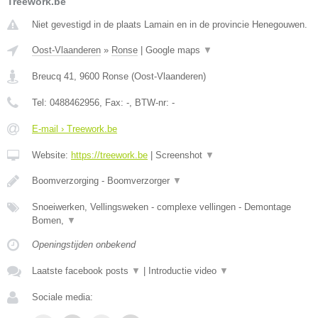
Treework.be
Niet gevestigd in de plaats Lamain en in de provincie Henegouwen.
Oost-Vlaanderen
»
Ronse
|
Google maps
▼
Breucq 41
,
9600
Ronse
(
Oost-Vlaanderen
)
Tel:
0488462956
, Fax:
-
, BTW-nr:
-
E-mail › Treework.be
Website:
https://treework.be
|
Screenshot
▼
Boomverzorging - Boomverzorger
▼
Snoeiwerken, Vellingsweken - complexe vellingen - Demontage
Bomen,
▼
Openingstijden onbekend
Laatste facebook posts
▼
|
Introductie video
▼
Sociale media: