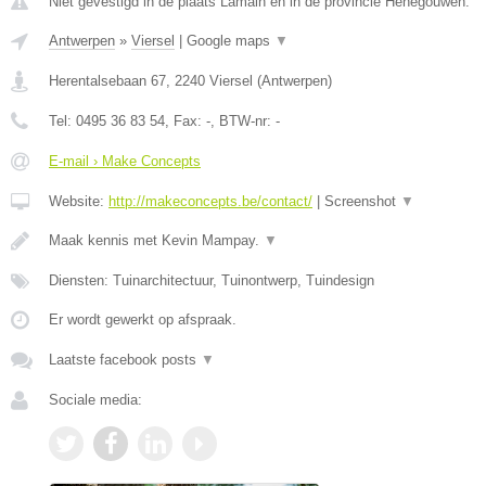
Niet gevestigd in de plaats Lamain en in de provincie Henegouwen.
Antwerpen
»
Viersel
|
Google maps
▼
Herentalsebaan 67
,
2240
Viersel
(
Antwerpen
)
Tel:
0495 36 83 54
, Fax:
-
, BTW-nr:
-
E-mail › Make Concepts
Website:
http://makeconcepts.be/contact/
|
Screenshot
▼
Maak kennis met Kevin Mampay.
▼
Diensten: Tuinarchitectuur, Tuinontwerp, Tuindesign
Er wordt gewerkt op afspraak.
Laatste facebook posts
▼
Sociale media: