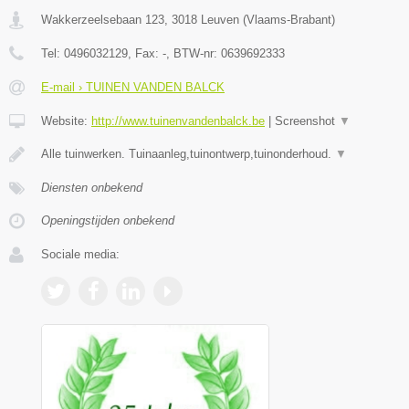
Wakkerzeelsebaan 123
,
3018
Leuven
(
Vlaams-Brabant
)
Tel:
0496032129
, Fax:
-
, BTW-nr:
0639692333
E-mail › TUINEN VANDEN BALCK
Website:
http://www.tuinenvandenbalck.be
|
Screenshot
▼
Alle tuinwerken. Tuinaanleg,tuinontwerp,tuinonderhoud.
▼
Diensten onbekend
Openingstijden onbekend
Sociale media: