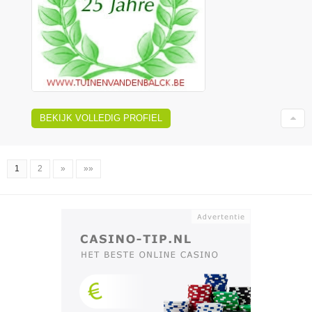
BEKIJK VOLLEDIG PROFIEL
1
2
»
»»