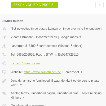
BEKIJK VOLLEDIG PROFIEL
Swins tuinen
Niet gevestigd in de plaats Lamain en in de provincie Henegouwen.
Vlaams-Brabant
»
Boortmeerbeek
|
Google maps
▼
Laarstraat 8
,
3190
Boortmeerbeek
(
Vlaams-Brabant
)
Tel:
0468/206856
, Fax:
-
, BTW-nr:
Be0647725913
E-mail › Swins tuinen
Website:
https://www.swinstuinen.be
|
Screenshot
▼
Jong dynamische familiebedrijf waar de klant op de eerste plaats
komt.
▼
Aanleg terras, Onderhoud hagen, Onderhoud gras, Diepte reiniging
klinkers
▼
Openingstijden onbekend