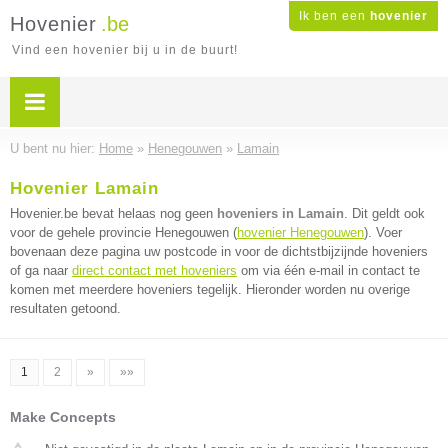
Ik ben een
hovenier
Hovenier
.be
Vind een hovenier bij u in de buurt!
U bent nu hier:
Home
»
Henegouwen
»
Lamain
Hovenier Lamain
Hovenier.be bevat helaas nog geen
hoveniers in Lamain
. Dit geldt ook
voor de gehele provincie Henegouwen (
hovenier Henegouwen
). Voer
bovenaan deze pagina uw postcode in voor de dichtstbijzijnde hoveniers
of ga naar
direct contact met hoveniers
om via één e-mail in contact te
komen met meerdere hoveniers tegelijk. Hieronder worden nu overige
resultaten getoond.
1
2
»
»»
Make Concepts