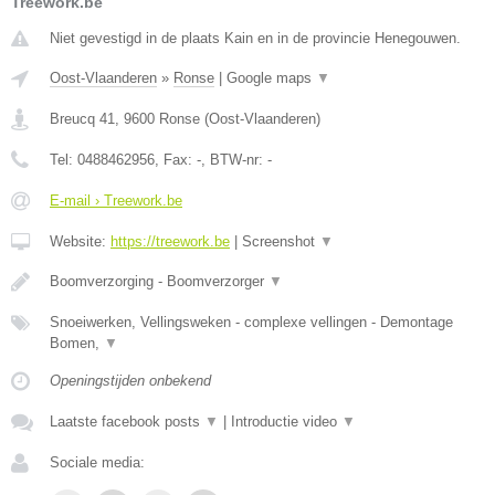
Treework.be
Niet gevestigd in de plaats Kain en in de provincie Henegouwen.
Oost-Vlaanderen
»
Ronse
|
Google maps
▼
Breucq 41
,
9600
Ronse
(
Oost-Vlaanderen
)
Tel:
0488462956
, Fax:
-
, BTW-nr:
-
E-mail › Treework.be
Website:
https://treework.be
|
Screenshot
▼
Boomverzorging - Boomverzorger
▼
Snoeiwerken, Vellingsweken - complexe vellingen - Demontage
Bomen,
▼
Openingstijden onbekend
Laatste facebook posts
▼
|
Introductie video
▼
Sociale media: