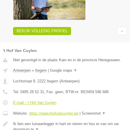
BEKIJK VOLLEDIG PROFIEL
't Hof Van Cuylen
Niet gevestigd in de plaats Kain en in de provincie Henegouwen.
Antwerpen
»
Itegem
|
Google maps
▼
Lochtstraat 8
,
2222
Itegem
(
Antwerpen
)
Tel:
0495 28 52 31
, Fax:
geen
, BTW-nr:
BE0459 596 688
E-mail › 't Hof Van Cuylen
Website:
https://www.thofvancuylen.be
|
Screenshot
▼
Ik ben een tuinaanlegger in hart en nieren en hou er van om uw
droomtuin te
▼