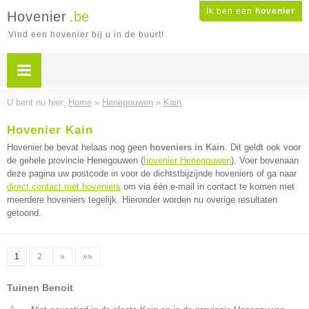
Ik ben een
hovenier
Hovenier
.be
Vind een hovenier bij u in de buurt!
U bent nu hier:
Home
»
Henegouwen
»
Kain
Hovenier Kain
Hovenier.be bevat helaas nog geen
hoveniers in Kain
. Dit geldt ook voor
de gehele provincie Henegouwen (
hovenier Henegouwen
). Voer bovenaan
deze pagina uw postcode in voor de dichtstbijzijnde hoveniers of ga naar
direct contact met hoveniers
om via één e-mail in contact te komen met
meerdere hoveniers tegelijk. Hieronder worden nu overige resultaten
getoond.
1
2
»
»»
Tuinen Benoit