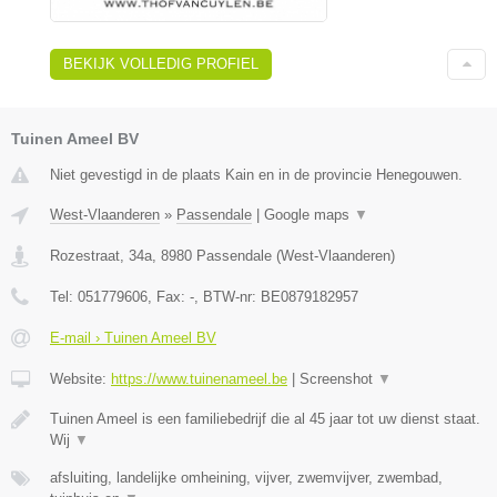
BEKIJK VOLLEDIG PROFIEL
Tuinen Ameel BV
Niet gevestigd in de plaats Kain en in de provincie Henegouwen.
West-Vlaanderen
»
Passendale
|
Google maps
▼
Rozestraat, 34a
,
8980
Passendale
(
West-Vlaanderen
)
Tel:
051779606
, Fax:
-
, BTW-nr:
BE0879182957
E-mail › Tuinen Ameel BV
Website:
https://www.tuinenameel.be
|
Screenshot
▼
Tuinen Ameel is een familiebedrijf die al 45 jaar tot uw dienst staat.
Wij
▼
afsluiting, landelijke omheining, vijver, zwemvijver, zwembad,