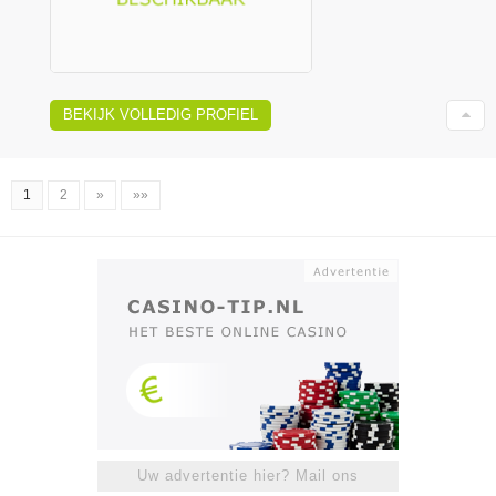
BEKIJK VOLLEDIG PROFIEL
1
2
»
»»
Uw advertentie hier? Mail ons