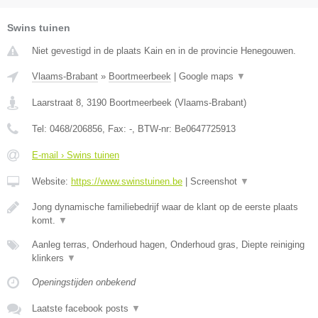
Swins tuinen
Niet gevestigd in de plaats Kain en in de provincie Henegouwen.
Vlaams-Brabant
»
Boortmeerbeek
|
Google maps
▼
Laarstraat 8
,
3190
Boortmeerbeek
(
Vlaams-Brabant
)
Tel:
0468/206856
, Fax:
-
, BTW-nr:
Be0647725913
E-mail › Swins tuinen
Website:
https://www.swinstuinen.be
|
Screenshot
▼
Jong dynamische familiebedrijf waar de klant op de eerste plaats
komt.
▼
Aanleg terras, Onderhoud hagen, Onderhoud gras, Diepte reiniging
klinkers
▼
Openingstijden onbekend
Laatste facebook posts
▼