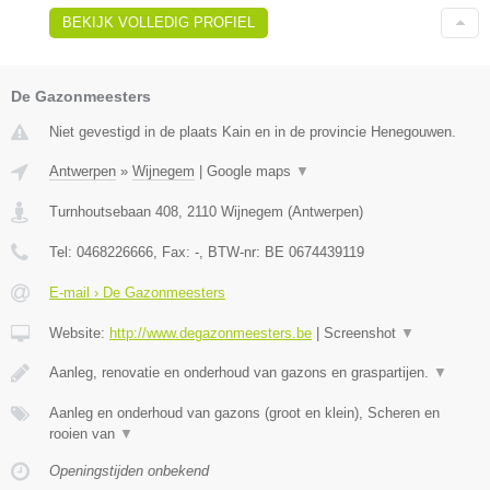
BEKIJK VOLLEDIG PROFIEL
De Gazonmeesters
Niet gevestigd in de plaats Kain en in de provincie Henegouwen.
Antwerpen
»
Wijnegem
|
Google maps
▼
Turnhoutsebaan 408
,
2110
Wijnegem
(
Antwerpen
)
Tel:
0468226666
, Fax:
-
, BTW-nr:
BE 0674439119
E-mail › De Gazonmeesters
Website:
http://www.degazonmeesters.be
|
Screenshot
▼
Aanleg, renovatie en onderhoud van gazons en graspartijen.
▼
Aanleg en onderhoud van gazons (groot en klein), Scheren en
rooien van
▼
Openingstijden onbekend