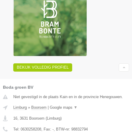
BEKIJK VOLLEDIG PROFIEL
Boda groen BV
Niet gevestigd in de plaats Kain en in de provincie Henegouwen.
Limburg
»
Boorsem
|
Google maps
▼
16
,
3631
Boorsem
(
Limburg
)
Tel:
0630258208
, Fax:
-
, BTW-nr:
98832794