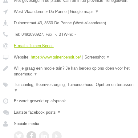
Niet gevestigd in de plaats Kain en in de provincie Henegouwen.
West-Vlaanderen
»
De Panne
|
Google maps
▼
Duinenstraat 43
,
8660
De Panne
(
West-Vlaanderen
)
Tel:
0491898927
, Fax:
-
, BTW-nr:
-
E-mail › Tuinen Benoit
Website:
https://www.tuinenbenoit.be/
|
Screenshot
▼
Wil je graag een mooie tuin? Je kan beroep op ons doen voor het
onderhoud
▼
Tuinaanleg, Boomverzorging, Tuinonderhoud, Opritten en terrassen,
▼
Er wordt gewerkt op afspraak.
Laatste facebook posts
▼
Sociale media: