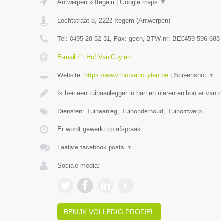
Antwerpen
»
Itegem
|
Google maps
▼
Lochtstraat 8
,
2222
Itegem
(
Antwerpen
)
Tel:
0495 28 52 31
, Fax:
geen
, BTW-nr:
BE0459 596 688
E-mail › 't Hof Van Cuylen
Website:
https://www.thofvancuylen.be
|
Screenshot
▼
Ik ben een tuinaanlegger in hart en nieren en hou er van
Diensten: Tuinaanleg, Tuinonderhoud, Tuinontwerp
Er wordt gewerkt op afspraak.
Laatste facebook posts
▼
Sociale media:
BEKIJK VOLLEDIG PROFIEL