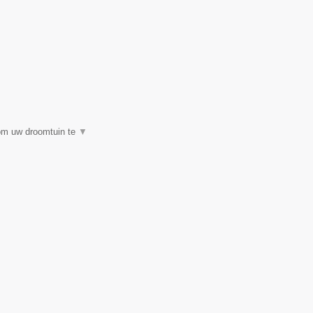
 om uw droomtuin te
▼