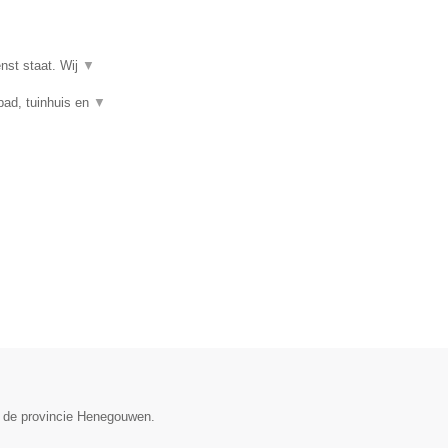
enst staat. Wij
▼
mbad, tuinhuis en
▼
n de provincie Henegouwen.