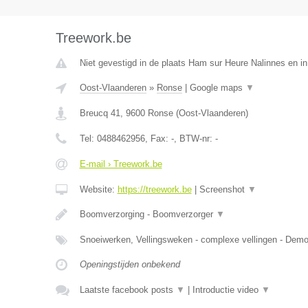
Treework.be
Niet gevestigd in de plaats Ham sur Heure Nalinnes en i
Oost-Vlaanderen
»
Ronse
|
Google maps
▼
Breucq 41
,
9600
Ronse
(
Oost-Vlaanderen
)
Tel:
0488462956
, Fax:
-
, BTW-nr:
-
E-mail › Treework.be
Website:
https://treework.be
|
Screenshot
▼
Boomverzorging - Boomverzorger
▼
Snoeiwerken, Vellingsweken - complexe vellingen - De
Openingstijden onbekend
Laatste facebook posts
▼
|
Introductie video
▼