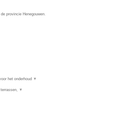
n de provincie Henegouwen.
 voor het onderhoud
▼
 terrassen,
▼