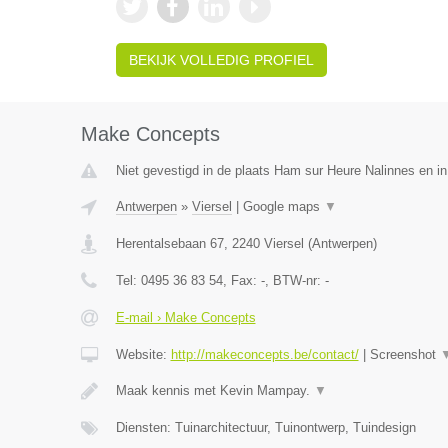
BEKIJK VOLLEDIG PROFIEL
Make Concepts
Niet gevestigd in de plaats Ham sur Heure Nalinnes en i
Antwerpen
»
Viersel
|
Google maps
▼
Herentalsebaan 67
,
2240
Viersel
(
Antwerpen
)
Tel:
0495 36 83 54
, Fax:
-
, BTW-nr:
-
E-mail › Make Concepts
Website:
http://makeconcepts.be/contact/
|
Screenshot
Maak kennis met Kevin Mampay.
▼
Diensten: Tuinarchitectuur, Tuinontwerp, Tuindesign