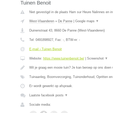
Tuinen Benoit
Niet gevestigd in de plaats Ham sur Heure Nalinnes en i
West-Vlaanderen
»
De Panne
|
Google maps
▼
Duinenstraat 43
,
8660
De Panne
(
West-Vlaanderen
)
Tel:
0491898927
, Fax:
-
, BTW-nr:
-
E-mail › Tuinen Benoit
Website:
https://www.tuinenbenoit.be/
|
Screenshot
▼
Wil je graag een mooie tuin? Je kan beroep op ons doen
Tuinaanleg, Boomverzorging, Tuinonderhoud, Opritten en
Er wordt gewerkt op afspraak.
Laatste facebook posts
▼
Sociale media: