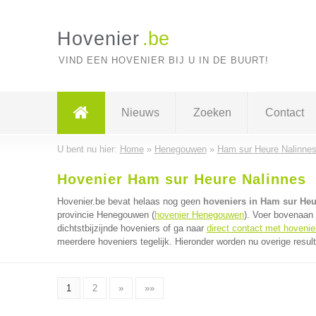
Hovenier
.be
VIND EEN HOVENIER BIJ U IN DE BUURT!
Nieuws
Zoeken
Contact
U bent nu hier:
Home
»
Henegouwen
»
Ham sur Heure Nalinne
Hovenier Ham sur Heure Nalinnes
Hovenier.be bevat helaas nog geen
hoveniers in Ham sur Heu
provincie Henegouwen (
hovenier Henegouwen
). Voer bovenaan
dichtstbijzijnde hoveniers of ga naar
direct contact met hovenie
meerdere hoveniers tegelijk. Hieronder worden nu overige resul
1
2
»
»»