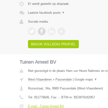
Er wordt gewerkt op afspraak.
Laatste facebook posts
▼
Sociale media:
BEKIJK VOLLEDIG PROFIEL
Tuinen Ameel BV
Niet gevestigd in de plaats Ham sur Heure Nalinnes en i
West-Vlaanderen
»
Passendale
|
Google maps
▼
Rozestraat, 34a
,
8980
Passendale
(
West-Vlaanderen
)
Tel:
051779606
, Fax:
-
, BTW-nr:
BE0879182957
E-mail › Tuinen Ameel BV