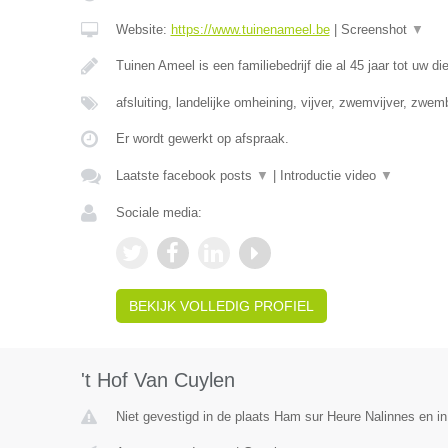
Website:
https://www.tuinenameel.be
|
Screenshot
▼
Tuinen Ameel is een familiebedrijf die al 45 jaar tot uw di
afsluiting, landelijke omheining, vijver, zwemvijver, zwe
Er wordt gewerkt op afspraak.
Laatste facebook posts
▼
|
Introductie video
▼
Sociale media:
BEKIJK VOLLEDIG PROFIEL
't Hof Van Cuylen
Niet gevestigd in de plaats Ham sur Heure Nalinnes en i