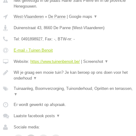
Niet gevestigd in de plaats Haine Saint Pierre en in de provincie
Henegouwen.
West-Vlaanderen
»
De Panne
|
Google maps
▼
Duinenstraat 43
,
8660
De Panne
(
West-Vlaanderen
)
Tel:
0491898927
, Fax:
-
, BTW-nr:
-
E-mail › Tuinen Benoit
Website:
https://www.tuinenbenoit.be/
|
Screenshot
▼
Wil je graag een mooie tuin? Je kan beroep op ons doen voor het
onderhoud
▼
Tuinaanleg, Boomverzorging, Tuinonderhoud, Opritten en terrassen,
▼
Er wordt gewerkt op afspraak.
Laatste facebook posts
▼
Sociale media: