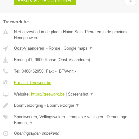
BEKIJK VOLLEDIG PROFIEL
Treework.be
Niet gevestigd in de plaats Haine Saint Pierre en in de provincie
Henegouwen.
Oost-Vlaanderen
»
Ronse
|
Google maps
▼
Breucq 41
,
9600
Ronse
(
Oost-Vlaanderen
)
Tel:
0488462956
, Fax:
-
, BTW-nr:
-
E-mail › Treework.be
Website:
https://treework.be
|
Screenshot
▼
Boomverzorging - Boomverzorger
▼
Snoeiwerken, Vellingsweken - complexe vellingen - Demontage
Bomen,
▼
Openingstijden onbekend