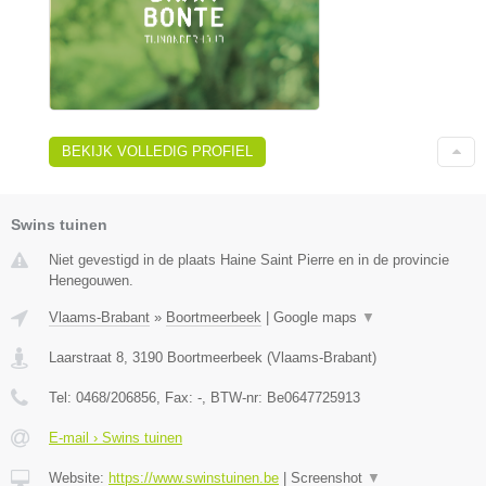
BEKIJK VOLLEDIG PROFIEL
Swins tuinen
Niet gevestigd in de plaats Haine Saint Pierre en in de provincie
Henegouwen.
Vlaams-Brabant
»
Boortmeerbeek
|
Google maps
▼
Laarstraat 8
,
3190
Boortmeerbeek
(
Vlaams-Brabant
)
Tel:
0468/206856
, Fax:
-
, BTW-nr:
Be0647725913
E-mail › Swins tuinen
Website:
https://www.swinstuinen.be
|
Screenshot
▼