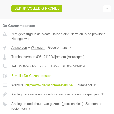
BEKIJK VOLLEDIG PROFIEL
De Gazonmeesters
Niet gevestigd in de plaats Haine Saint Pierre en in de provincie
Henegouwen.
Antwerpen
»
Wijnegem
|
Google maps
▼
Turnhoutsebaan 408
,
2110
Wijnegem
(
Antwerpen
)
Tel:
0468226666
, Fax:
-
, BTW-nr:
BE 0674439119
E-mail › De Gazonmeesters
Website:
http://www.degazonmeesters.be
|
Screenshot
▼
Aanleg, renovatie en onderhoud van gazons en graspartijen.
▼
Aanleg en onderhoud van gazons (groot en klein), Scheren en
rooien van
▼