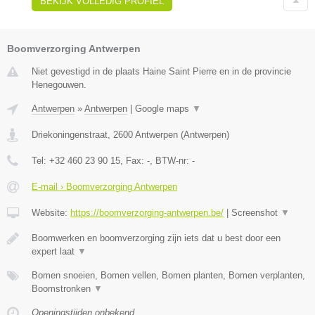
BEKIJK VOLLEDIG PROFIEL
Boomverzorging Antwerpen
Niet gevestigd in de plaats Haine Saint Pierre en in de provincie
Henegouwen.
Antwerpen
»
Antwerpen
|
Google maps
▼
Driekoningenstraat
,
2600
Antwerpen
(
Antwerpen
)
Tel:
+32 460 23 90 15
, Fax:
-
, BTW-nr:
-
E-mail › Boomverzorging Antwerpen
Website:
https://boomverzorging-antwerpen.be/
|
Screenshot
▼
Boomwerken en boomverzorging zijn iets dat u best door een
expert laat
▼
Bomen snoeien, Bomen vellen, Bomen planten, Bomen verplanten,
Boomstronken
▼
Openingstijden onbekend