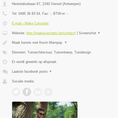
Herentalsebaan 67
,
2240
Viersel
(
Antwerpen
)
Tel:
0495 36 83 54
, Fax:
-
, BTW-nr:
-
E-mail › Make Concepts
Website:
http://makeconcepts.be/contact/
|
Screenshot
▼
Maak kennis met Kevin Mampay.
▼
Diensten: Tuinarchitectuur, Tuinontwerp, Tuindesign
Er wordt gewerkt op afspraak.
Laatste facebook posts
▼
Sociale media: