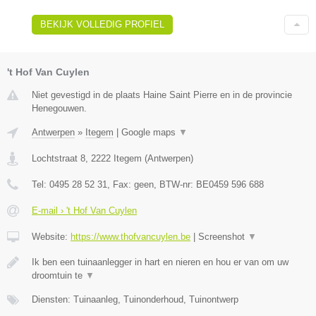
BEKIJK VOLLEDIG PROFIEL
't Hof Van Cuylen
Niet gevestigd in de plaats Haine Saint Pierre en in de provincie
Henegouwen.
Antwerpen
»
Itegem
|
Google maps
▼
Lochtstraat 8
,
2222
Itegem
(
Antwerpen
)
Tel:
0495 28 52 31
, Fax:
geen
, BTW-nr:
BE0459 596 688
E-mail › 't Hof Van Cuylen
Website:
https://www.thofvancuylen.be
|
Screenshot
▼
Ik ben een tuinaanlegger in hart en nieren en hou er van om uw
droomtuin te
▼
Diensten: Tuinaanleg, Tuinonderhoud, Tuinontwerp