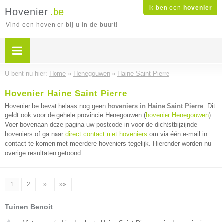
Ik ben een
hovenier
Hovenier
.be
Vind een hovenier bij u in de buurt!
U bent nu hier:
Home
»
Henegouwen
»
Haine Saint Pierre
Hovenier Haine Saint Pierre
Hovenier.be bevat helaas nog geen
hoveniers in Haine Saint Pierre
. Dit
geldt ook voor de gehele provincie Henegouwen (
hovenier Henegouwen
).
Voer bovenaan deze pagina uw postcode in voor de dichtstbijzijnde
hoveniers of ga naar
direct contact met hoveniers
om via één e-mail in
contact te komen met meerdere hoveniers tegelijk. Hieronder worden nu
overige resultaten getoond.
1
2
»
»»
Tuinen Benoit