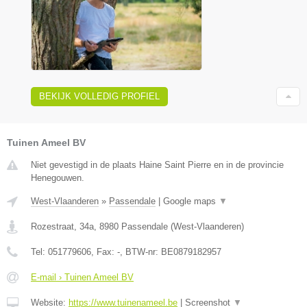
BEKIJK VOLLEDIG PROFIEL
Tuinen Ameel BV
Niet gevestigd in de plaats Haine Saint Pierre en in de provincie
Henegouwen.
West-Vlaanderen
»
Passendale
|
Google maps
▼
Rozestraat, 34a
,
8980
Passendale
(
West-Vlaanderen
)
Tel:
051779606
, Fax:
-
, BTW-nr:
BE0879182957
E-mail › Tuinen Ameel BV
Website:
https://www.tuinenameel.be
|
Screenshot
▼