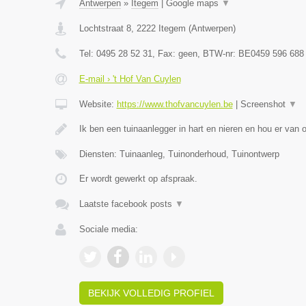
Antwerpen
»
Itegem
|
Google maps
▼
Lochtstraat 8
,
2222
Itegem
(
Antwerpen
)
Tel:
0495 28 52 31
, Fax:
geen
, BTW-nr:
BE0459 596 688
E-mail › 't Hof Van Cuylen
Website:
https://www.thofvancuylen.be
|
Screenshot
▼
Ik ben een tuinaanlegger in hart en nieren en hou er van
Diensten: Tuinaanleg, Tuinonderhoud, Tuinontwerp
Er wordt gewerkt op afspraak.
Laatste facebook posts
▼
Sociale media:
BEKIJK VOLLEDIG PROFIEL