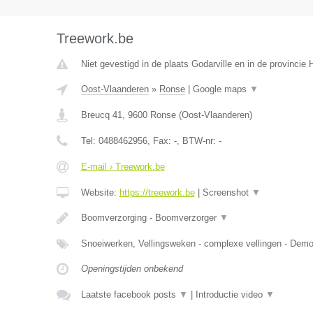
Treework.be
Niet gevestigd in de plaats Godarville en in de provinci
Oost-Vlaanderen
»
Ronse
|
Google maps
▼
Breucq 41
,
9600
Ronse
(
Oost-Vlaanderen
)
Tel:
0488462956
, Fax:
-
, BTW-nr:
-
E-mail › Treework.be
Website:
https://treework.be
|
Screenshot
▼
Boomverzorging - Boomverzorger
▼
Snoeiwerken, Vellingsweken - complexe vellingen - De
Openingstijden onbekend
Laatste facebook posts
▼
|
Introductie video
▼