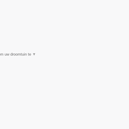
 om uw droomtuin te
▼