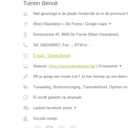
Tuinen Benoit
Niet gevestigd in de plaats Godarville en in de provinci
West-Vlaanderen
»
De Panne
|
Google maps
▼
Duinenstraat 43
,
8660
De Panne
(
West-Vlaanderen
)
Tel:
0491898927
, Fax:
-
, BTW-nr:
-
E-mail › Tuinen Benoit
Website:
https://www.tuinenbenoit.be/
|
Screenshot
▼
Wil je graag een mooie tuin? Je kan beroep op ons doen
Tuinaanleg, Boomverzorging, Tuinonderhoud, Opritten en
Er wordt gewerkt op afspraak.
Laatste facebook posts
▼
Sociale media: