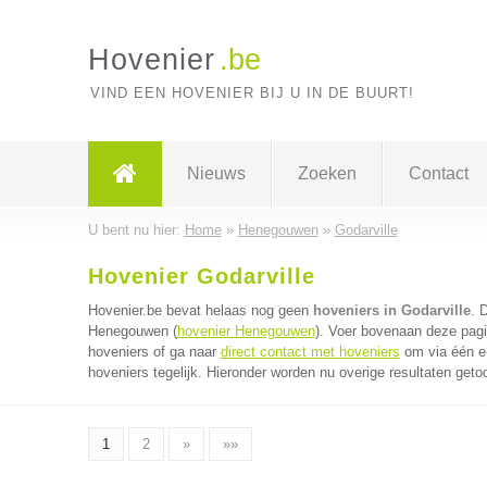
Hovenier
.be
VIND EEN HOVENIER BIJ U IN DE BUURT!
Nieuws
Zoeken
Contact
U bent nu hier:
Home
»
Henegouwen
»
Godarville
Hovenier Godarville
Hovenier.be bevat helaas nog geen
hoveniers in Godarville
. 
Henegouwen (
hovenier Henegouwen
). Voer bovenaan deze pagi
hoveniers of ga naar
direct contact met hoveniers
om via één e
hoveniers tegelijk. Hieronder worden nu overige resultaten geto
1
2
»
»»