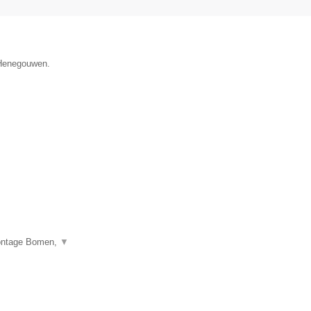
e Henegouwen.
montage Bomen,
▼