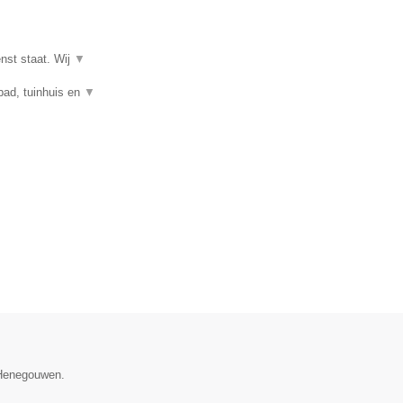
enst staat. Wij
▼
mbad, tuinhuis en
▼
e Henegouwen.