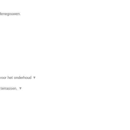
e Henegouwen.
 voor het onderhoud
▼
 terrassen,
▼