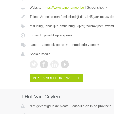
Website:
https://www.tuinenameel.be
|
Screenshot
▼
Tuinen Ameel is een familiebedrijf die al 45 jaar tot uw di
afsluiting, landelijke omheining, vijver, zwemvijver, zwe
Er wordt gewerkt op afspraak.
Laatste facebook posts
▼
|
Introductie video
▼
Sociale media:
BEKIJK VOLLEDIG PROFIEL
't Hof Van Cuylen
Niet gevestigd in de plaats Godarville en in de provinci