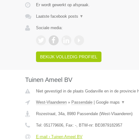
Er wordt gewerkt op afspraak.
Laatste facebook posts
▼
Sociale media:
BEKIJK VOLLEDIG PROFIEL
Tuinen Ameel BV
Niet gevestigd in de plaats Godarville en in de provinci
West-Vlaanderen
»
Passendale
|
Google maps
▼
Rozestraat, 34a
,
8980
Passendale
(
West-Vlaanderen
)
Tel:
051779606
, Fax:
-
, BTW-nr:
BE0879182957
E-mail › Tuinen Ameel BV