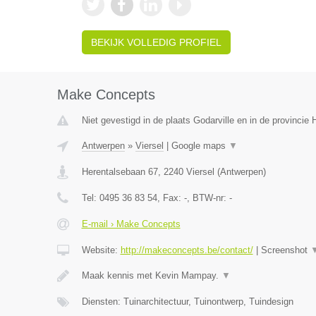
BEKIJK VOLLEDIG PROFIEL
Make Concepts
Niet gevestigd in de plaats Godarville en in de provinci
Antwerpen
»
Viersel
|
Google maps
▼
Herentalsebaan 67
,
2240
Viersel
(
Antwerpen
)
Tel:
0495 36 83 54
, Fax:
-
, BTW-nr:
-
E-mail › Make Concepts
Website:
http://makeconcepts.be/contact/
|
Screenshot
Maak kennis met Kevin Mampay.
▼
Diensten: Tuinarchitectuur, Tuinontwerp, Tuindesign