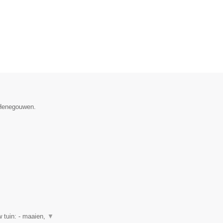
e Henegouwen.
 tuin: - maaien,
▼