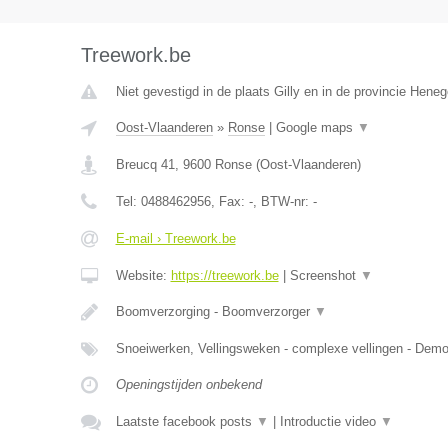
Treework.be
Niet gevestigd in de plaats Gilly en in de provincie Hene
Oost-Vlaanderen
»
Ronse
|
Google maps
▼
Breucq 41
,
9600
Ronse
(
Oost-Vlaanderen
)
Tel:
0488462956
, Fax:
-
, BTW-nr:
-
E-mail › Treework.be
Website:
https://treework.be
|
Screenshot
▼
Boomverzorging - Boomverzorger
▼
Snoeiwerken, Vellingsweken - complexe vellingen - De
Openingstijden onbekend
Laatste facebook posts
▼
|
Introductie video
▼