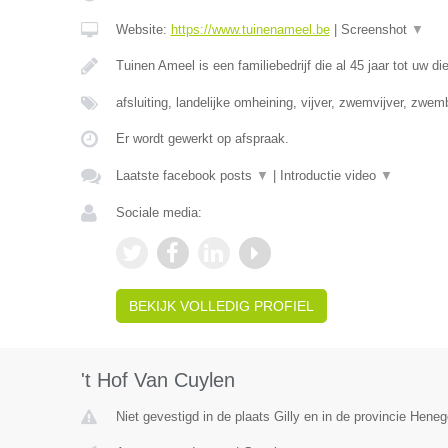
Website:
https://www.tuinenameel.be
|
Screenshot
▼
Tuinen Ameel is een familiebedrijf die al 45 jaar tot uw di
afsluiting, landelijke omheining, vijver, zwemvijver, zwe
Er wordt gewerkt op afspraak.
Laatste facebook posts
▼
|
Introductie video
▼
Sociale media:
BEKIJK VOLLEDIG PROFIEL
't Hof Van Cuylen
Niet gevestigd in de plaats Gilly en in de provincie Hene