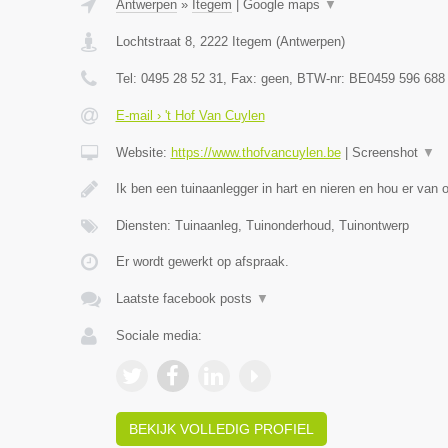
Antwerpen
»
Itegem
|
Google maps
▼
Lochtstraat 8
,
2222
Itegem
(
Antwerpen
)
Tel:
0495 28 52 31
, Fax:
geen
, BTW-nr:
BE0459 596 688
E-mail › 't Hof Van Cuylen
Website:
https://www.thofvancuylen.be
|
Screenshot
▼
Ik ben een tuinaanlegger in hart en nieren en hou er van
Diensten: Tuinaanleg, Tuinonderhoud, Tuinontwerp
Er wordt gewerkt op afspraak.
Laatste facebook posts
▼
Sociale media:
BEKIJK VOLLEDIG PROFIEL