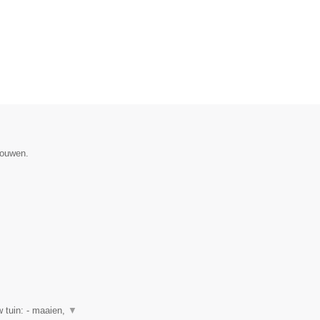
gouwen.
 tuin: - maaien,
▼