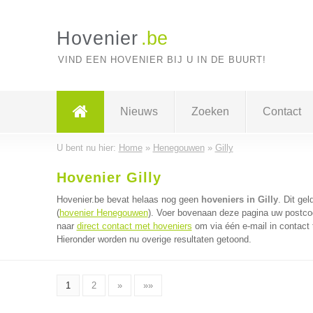
Hovenier
.be
VIND EEN HOVENIER BIJ U IN DE BUURT!
Nieuws
Zoeken
Contact
U bent nu hier:
Home
»
Henegouwen
»
Gilly
Hovenier Gilly
Hovenier.be bevat helaas nog geen
hoveniers in Gilly
. Dit ge
(
hovenier Henegouwen
). Voer bovenaan deze pagina uw postcode
naar
direct contact met hoveniers
om via één e-mail in contact
Hieronder worden nu overige resultaten getoond.
1
2
»
»»