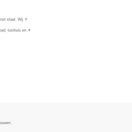
enst staat. Wij
▼
mbad, tuinhuis en
▼
gouwen.