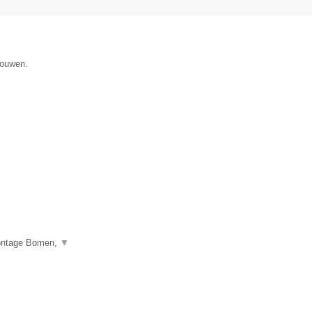
gouwen.
montage Bomen,
▼