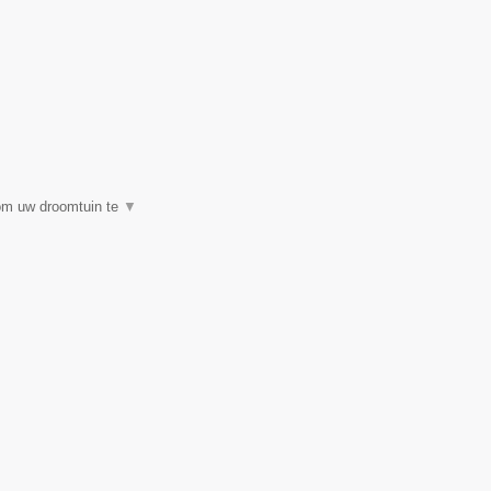
 om uw droomtuin te
▼