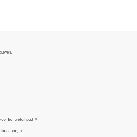
gouwen.
 voor het onderhoud
▼
 terrassen,
▼