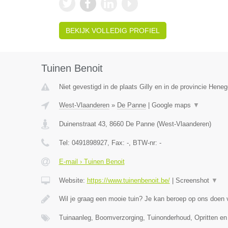
BEKIJK VOLLEDIG PROFIEL
Tuinen Benoit
Niet gevestigd in de plaats Gilly en in de provincie Hene
West-Vlaanderen
»
De Panne
|
Google maps
▼
Duinenstraat 43
,
8660
De Panne
(
West-Vlaanderen
)
Tel:
0491898927
, Fax:
-
, BTW-nr:
-
E-mail › Tuinen Benoit
Website:
https://www.tuinenbenoit.be/
|
Screenshot
▼
Wil je graag een mooie tuin? Je kan beroep op ons doen
Tuinaanleg, Boomverzorging, Tuinonderhoud, Opritten en