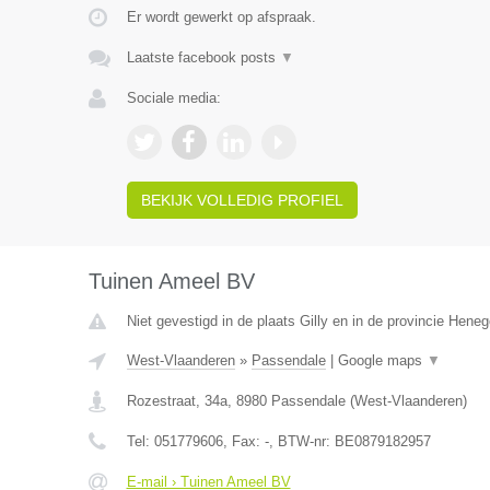
Er wordt gewerkt op afspraak.
Laatste facebook posts
▼
Sociale media:
BEKIJK VOLLEDIG PROFIEL
Tuinen Ameel BV
Niet gevestigd in de plaats Gilly en in de provincie Hene
West-Vlaanderen
»
Passendale
|
Google maps
▼
Rozestraat, 34a
,
8980
Passendale
(
West-Vlaanderen
)
Tel:
051779606
, Fax:
-
, BTW-nr:
BE0879182957
E-mail › Tuinen Ameel BV