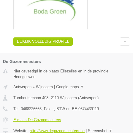
BEKIJK VOLLEDIG PROFIEL
De Gazonmeesters
Niet gevestigd in de plaats Ellezelles en in de provincie
Henegouwen.
Antwerpen
»
Wijnegem
|
Google maps
▼
Turnhoutsebaan 408
,
2110
Wijnegem
(
Antwerpen
)
Tel:
0468226666
, Fax:
-
, BTW-nr:
BE 0674439119
E-mail › De Gazonmeesters
Website:
http://www.degazonmeesters.be
|
Screenshot
▼