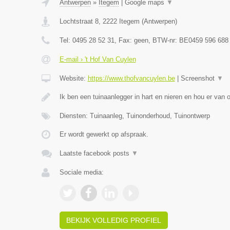
Antwerpen
»
Itegem
|
Google maps
▼
Lochtstraat 8
,
2222
Itegem
(
Antwerpen
)
Tel:
0495 28 52 31
, Fax:
geen
, BTW-nr:
BE0459 596 688
E-mail › 't Hof Van Cuylen
Website:
https://www.thofvancuylen.be
|
Screenshot
▼
Ik ben een tuinaanlegger in hart en nieren en hou er van
Diensten: Tuinaanleg, Tuinonderhoud, Tuinontwerp
Er wordt gewerkt op afspraak.
Laatste facebook posts
▼
Sociale media:
BEKIJK VOLLEDIG PROFIEL