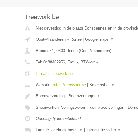
Treework.be
Niet gevestigd in de plaats Donstiennes en in de provin
Oost-Vlaanderen
»
Ronse
|
Google maps
▼
Breucq 41
,
9600
Ronse
(
Oost-Vlaanderen
)
Tel:
0488462956
, Fax:
-
, BTW-nr:
-
E-mail › Treework.be
Website:
https://treework.be
|
Screenshot
▼
Boomverzorging - Boomverzorger
▼
Snoeiwerken, Vellingsweken - complexe vellingen - De
Openingstijden onbekend
Laatste facebook posts
▼
|
Introductie video
▼