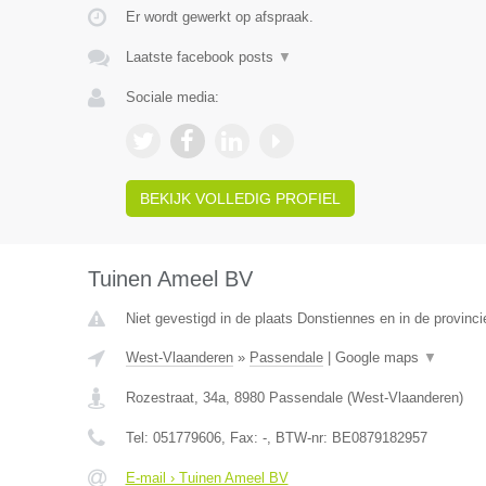
Er wordt gewerkt op afspraak.
Laatste facebook posts
▼
Sociale media:
BEKIJK VOLLEDIG PROFIEL
Tuinen Ameel BV
Niet gevestigd in de plaats Donstiennes en in de provin
West-Vlaanderen
»
Passendale
|
Google maps
▼
Rozestraat, 34a
,
8980
Passendale
(
West-Vlaanderen
)
Tel:
051779606
, Fax:
-
, BTW-nr:
BE0879182957
E-mail › Tuinen Ameel BV