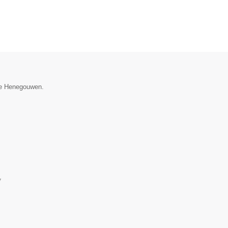
cie Henegouwen.
▼