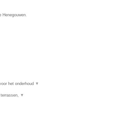
cie Henegouwen.
 voor het onderhoud
▼
 terrassen,
▼