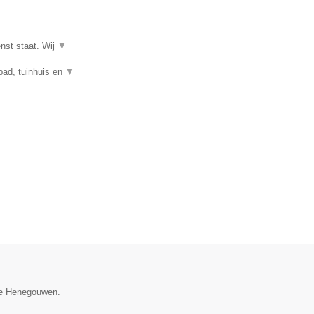
enst staat. Wij
▼
mbad, tuinhuis en
▼
cie Henegouwen.