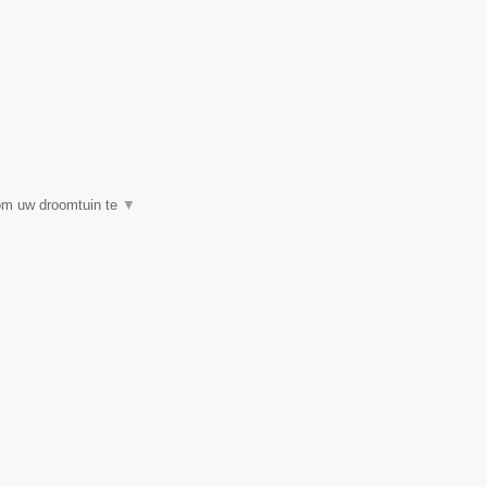
 om uw droomtuin te
▼