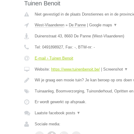
Tuinen Benoit
Niet gevestigd in de plaats Donstiennes en in de provin
West-Vlaanderen
»
De Panne
|
Google maps
▼
Duinenstraat 43
,
8660
De Panne
(
West-Vlaanderen
)
Tel:
0491898927
, Fax:
-
, BTW-nr:
-
E-mail › Tuinen Benoit
Website:
https://www.tuinenbenoit.be/
|
Screenshot
▼
Wil je graag een mooie tuin? Je kan beroep op ons doen
Tuinaanleg, Boomverzorging, Tuinonderhoud, Opritten en
Er wordt gewerkt op afspraak.
Laatste facebook posts
▼
Sociale media: