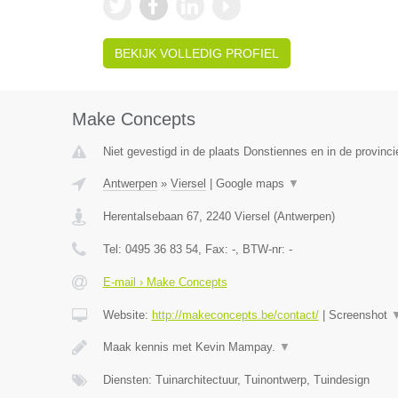
BEKIJK VOLLEDIG PROFIEL
Make Concepts
Niet gevestigd in de plaats Donstiennes en in de provin
Antwerpen
»
Viersel
|
Google maps
▼
Herentalsebaan 67
,
2240
Viersel
(
Antwerpen
)
Tel:
0495 36 83 54
, Fax:
-
, BTW-nr:
-
E-mail › Make Concepts
Website:
http://makeconcepts.be/contact/
|
Screenshot
Maak kennis met Kevin Mampay.
▼
Diensten: Tuinarchitectuur, Tuinontwerp, Tuindesign