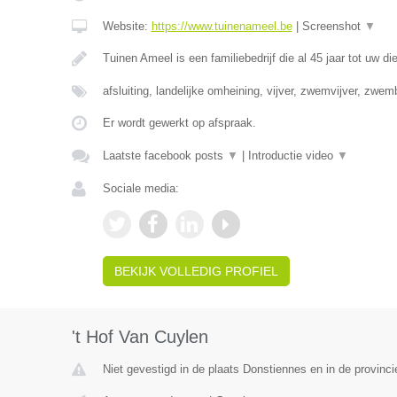
Website:
https://www.tuinenameel.be
|
Screenshot
▼
Tuinen Ameel is een familiebedrijf die al 45 jaar tot uw di
afsluiting, landelijke omheining, vijver, zwemvijver, zwe
Er wordt gewerkt op afspraak.
Laatste facebook posts
▼
|
Introductie video
▼
Sociale media:
BEKIJK VOLLEDIG PROFIEL
't Hof Van Cuylen
Niet gevestigd in de plaats Donstiennes en in de provin