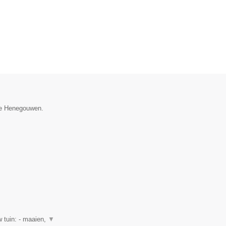
cie Henegouwen.
 tuin: - maaien,
▼