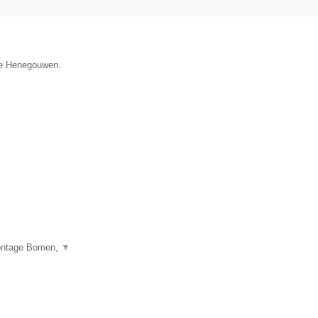
cie Henegouwen.
montage Bomen,
▼