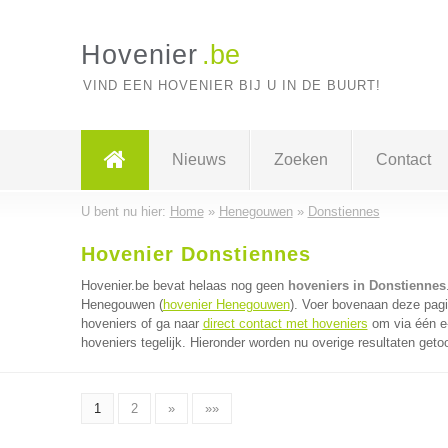
Hovenier
.be
VIND EEN HOVENIER BIJ U IN DE BUURT!
Nieuws
Zoeken
Contact
U bent nu hier:
Home
»
Henegouwen
»
Donstiennes
Hovenier Donstiennes
Hovenier.be bevat helaas nog geen
hoveniers in Donstiennes
Henegouwen (
hovenier Henegouwen
). Voer bovenaan deze pagi
hoveniers of ga naar
direct contact met hoveniers
om via één e
hoveniers tegelijk. Hieronder worden nu overige resultaten geto
1
2
»
»»