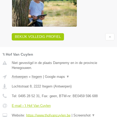
BEKIJK VOLLEDIG PROFIEL
't Hof Van Cuylen
Niet gevestigd in de plaats Dampremy en in de provincie
Henegouwen.
Antwerpen
»
Itegem
|
Google maps
▼
Lochtstraat 8
,
2222
Itegem
(
Antwerpen
)
Tel:
0495 28 52 31
, Fax:
geen
, BTW-nr:
BE0459 596 688
E-mail › 't Hof Van Cuylen
Website:
https://www.thofvancuylen.be
|
Screenshot
▼