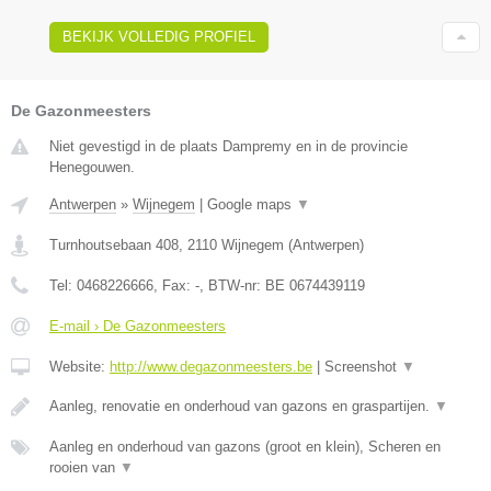
BEKIJK VOLLEDIG PROFIEL
De Gazonmeesters
Niet gevestigd in de plaats Dampremy en in de provincie
Henegouwen.
Antwerpen
»
Wijnegem
|
Google maps
▼
Turnhoutsebaan 408
,
2110
Wijnegem
(
Antwerpen
)
Tel:
0468226666
, Fax:
-
, BTW-nr:
BE 0674439119
E-mail › De Gazonmeesters
Website:
http://www.degazonmeesters.be
|
Screenshot
▼
Aanleg, renovatie en onderhoud van gazons en graspartijen.
▼
Aanleg en onderhoud van gazons (groot en klein), Scheren en
rooien van
▼