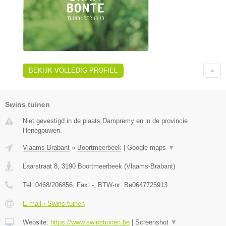
BEKIJK VOLLEDIG PROFIEL
Swins tuinen
Niet gevestigd in de plaats Dampremy en in de provincie
Henegouwen.
Vlaams-Brabant
»
Boortmeerbeek
|
Google maps
▼
Laarstraat 8
,
3190
Boortmeerbeek
(
Vlaams-Brabant
)
Tel:
0468/206856
, Fax:
-
, BTW-nr:
Be0647725913
E-mail › Swins tuinen
Website:
https://www.swinstuinen.be
|
Screenshot
▼