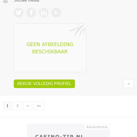
Sociale media:
BEKIJK VOLLEDIG PROFIEL
1
2
»
»»