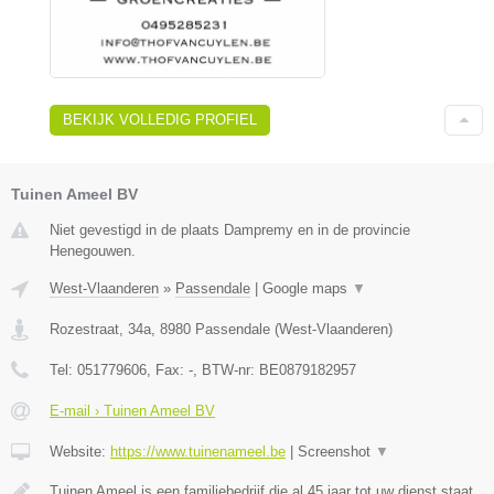
BEKIJK VOLLEDIG PROFIEL
Tuinen Ameel BV
Niet gevestigd in de plaats Dampremy en in de provincie
Henegouwen.
West-Vlaanderen
»
Passendale
|
Google maps
▼
Rozestraat, 34a
,
8980
Passendale
(
West-Vlaanderen
)
Tel:
051779606
, Fax:
-
, BTW-nr:
BE0879182957
E-mail › Tuinen Ameel BV
Website:
https://www.tuinenameel.be
|
Screenshot
▼
Tuinen Ameel is een familiebedrijf die al 45 jaar tot uw dienst staat.