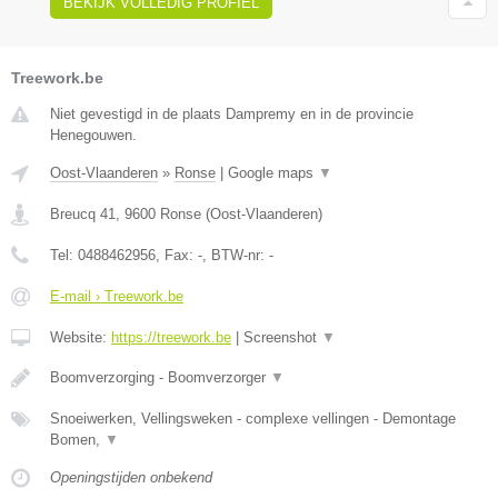
BEKIJK VOLLEDIG PROFIEL
Treework.be
Niet gevestigd in de plaats Dampremy en in de provincie
Henegouwen.
Oost-Vlaanderen
»
Ronse
|
Google maps
▼
Breucq 41
,
9600
Ronse
(
Oost-Vlaanderen
)
Tel:
0488462956
, Fax:
-
, BTW-nr:
-
E-mail › Treework.be
Website:
https://treework.be
|
Screenshot
▼
Boomverzorging - Boomverzorger
▼
Snoeiwerken, Vellingsweken - complexe vellingen - Demontage
Bomen,
▼
Openingstijden onbekend