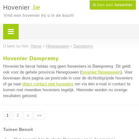
Ik ben een
hovenier
Hovenier
.be
Vind een hovenier bij u in de buurt!
U bent nu hier:
Home
»
Henegouwen
»
Dampremy
Hovenier Dampremy
Hovenier.be bevat helaas nog geen
hoveniers in Dampremy
. Dit geldt
ook voor de gehele provincie Henegouwen (
hovenier Henegouwen
). Voer
bovenaan deze pagina uw postcode in voor de dichtstbijzijnde hoveniers
of ga naar
direct contact met hoveniers
om via één e-mail in contact te
komen met meerdere hoveniers tegelijk. Hieronder worden nu overige
resultaten getoond.
1
2
»
»»
Tuinen Benoit