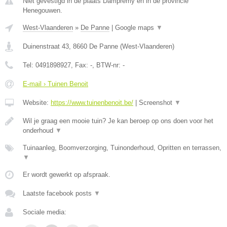
Niet gevestigd in de plaats Dampremy en in de provincie
Henegouwen.
West-Vlaanderen
»
De Panne
|
Google maps
▼
Duinenstraat 43
,
8660
De Panne
(
West-Vlaanderen
)
Tel:
0491898927
, Fax:
-
, BTW-nr:
-
E-mail › Tuinen Benoit
Website:
https://www.tuinenbenoit.be/
|
Screenshot
▼
Wil je graag een mooie tuin? Je kan beroep op ons doen voor het
onderhoud
▼
Tuinaanleg, Boomverzorging, Tuinonderhoud, Opritten en terrassen,
▼
Er wordt gewerkt op afspraak.
Laatste facebook posts
▼
Sociale media: