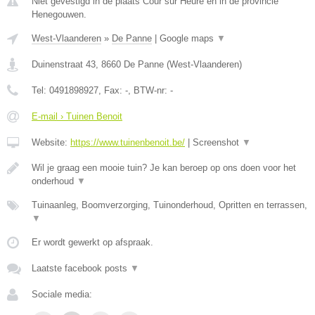
Niet gevestigd in de plaats Cour sur Heure en in de provincie
Henegouwen.
West-Vlaanderen
»
De Panne
|
Google maps
▼
Duinenstraat 43
,
8660
De Panne
(
West-Vlaanderen
)
Tel:
0491898927
, Fax:
-
, BTW-nr:
-
E-mail › Tuinen Benoit
Website:
https://www.tuinenbenoit.be/
|
Screenshot
▼
Wil je graag een mooie tuin? Je kan beroep op ons doen voor het
onderhoud
▼
Tuinaanleg, Boomverzorging, Tuinonderhoud, Opritten en terrassen,
▼
Er wordt gewerkt op afspraak.
Laatste facebook posts
▼
Sociale media: