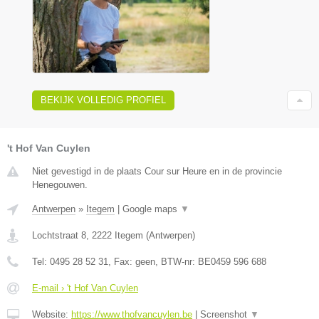
BEKIJK VOLLEDIG PROFIEL
't Hof Van Cuylen
Niet gevestigd in de plaats Cour sur Heure en in de provincie
Henegouwen.
Antwerpen
»
Itegem
|
Google maps
▼
Lochtstraat 8
,
2222
Itegem
(
Antwerpen
)
Tel:
0495 28 52 31
, Fax:
geen
, BTW-nr:
BE0459 596 688
E-mail › 't Hof Van Cuylen
Website:
https://www.thofvancuylen.be
|
Screenshot
▼