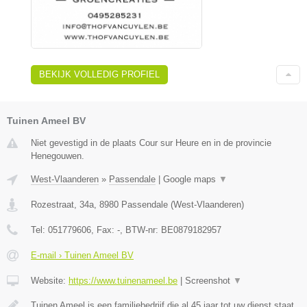
BEKIJK VOLLEDIG PROFIEL
Tuinen Ameel BV
Niet gevestigd in de plaats Cour sur Heure en in de provincie
Henegouwen.
West-Vlaanderen
»
Passendale
|
Google maps
▼
Rozestraat, 34a
,
8980
Passendale
(
West-Vlaanderen
)
Tel:
051779606
, Fax:
-
, BTW-nr:
BE0879182957
E-mail › Tuinen Ameel BV
Website:
https://www.tuinenameel.be
|
Screenshot
▼
Tuinen Ameel is een familiebedrijf die al 45 jaar tot uw dienst staat.