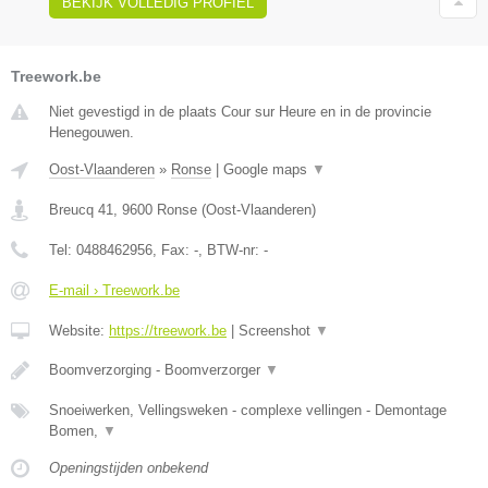
BEKIJK VOLLEDIG PROFIEL
Treework.be
Niet gevestigd in de plaats Cour sur Heure en in de provincie
Henegouwen.
Oost-Vlaanderen
»
Ronse
|
Google maps
▼
Breucq 41
,
9600
Ronse
(
Oost-Vlaanderen
)
Tel:
0488462956
, Fax:
-
, BTW-nr:
-
E-mail › Treework.be
Website:
https://treework.be
|
Screenshot
▼
Boomverzorging - Boomverzorger
▼
Snoeiwerken, Vellingsweken - complexe vellingen - Demontage
Bomen,
▼
Openingstijden onbekend