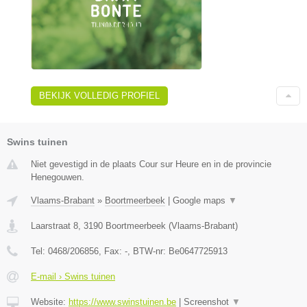
BEKIJK VOLLEDIG PROFIEL
Swins tuinen
Niet gevestigd in de plaats Cour sur Heure en in de provincie
Henegouwen.
Vlaams-Brabant
»
Boortmeerbeek
|
Google maps
▼
Laarstraat 8
,
3190
Boortmeerbeek
(
Vlaams-Brabant
)
Tel:
0468/206856
, Fax:
-
, BTW-nr:
Be0647725913
E-mail › Swins tuinen
Website:
https://www.swinstuinen.be
|
Screenshot
▼