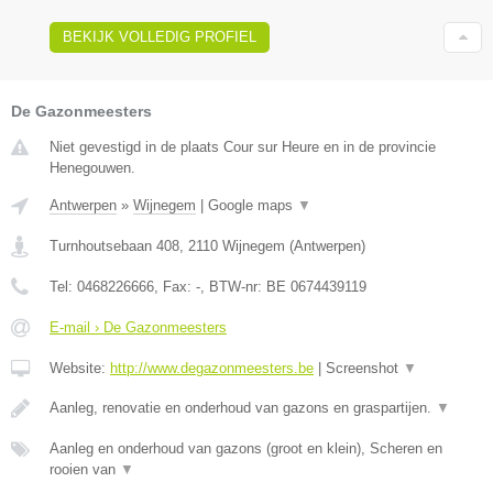
BEKIJK VOLLEDIG PROFIEL
De Gazonmeesters
Niet gevestigd in de plaats Cour sur Heure en in de provincie
Henegouwen.
Antwerpen
»
Wijnegem
|
Google maps
▼
Turnhoutsebaan 408
,
2110
Wijnegem
(
Antwerpen
)
Tel:
0468226666
, Fax:
-
, BTW-nr:
BE 0674439119
E-mail › De Gazonmeesters
Website:
http://www.degazonmeesters.be
|
Screenshot
▼
Aanleg, renovatie en onderhoud van gazons en graspartijen.
▼
Aanleg en onderhoud van gazons (groot en klein), Scheren en
rooien van
▼