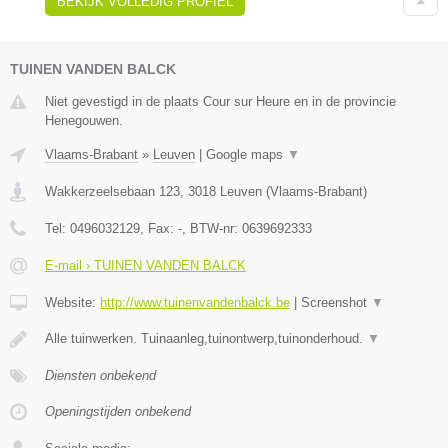
BEKIJK VOLLEDIG PROFIEL
TUINEN VANDEN BALCK
Niet gevestigd in de plaats Cour sur Heure en in de provincie
Henegouwen.
Vlaams-Brabant
»
Leuven
|
Google maps
▼
Wakkerzeelsebaan 123
,
3018
Leuven
(
Vlaams-Brabant
)
Tel:
0496032129
, Fax:
-
, BTW-nr:
0639692333
E-mail › TUINEN VANDEN BALCK
Website:
http://www.tuinenvandenbalck.be
|
Screenshot
▼
Alle tuinwerken. Tuinaanleg,tuinontwerp,tuinonderhoud.
▼
Diensten onbekend
Openingstijden onbekend