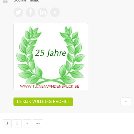
Sociale media:
BEKIJK VOLLEDIG PROFIEL
1
2
»
»»