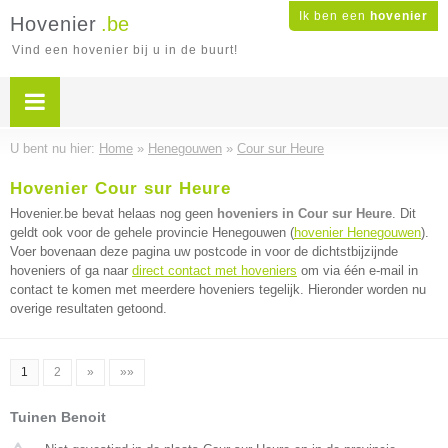
Ik ben een
hovenier
Hovenier
.be
Vind een hovenier bij u in de buurt!
U bent nu hier:
Home
»
Henegouwen
»
Cour sur Heure
Hovenier Cour sur Heure
Hovenier.be bevat helaas nog geen
hoveniers in Cour sur Heure
. Dit
geldt ook voor de gehele provincie Henegouwen (
hovenier Henegouwen
).
Voer bovenaan deze pagina uw postcode in voor de dichtstbijzijnde
hoveniers of ga naar
direct contact met hoveniers
om via één e-mail in
contact te komen met meerdere hoveniers tegelijk. Hieronder worden nu
overige resultaten getoond.
1
2
»
»»
Tuinen Benoit