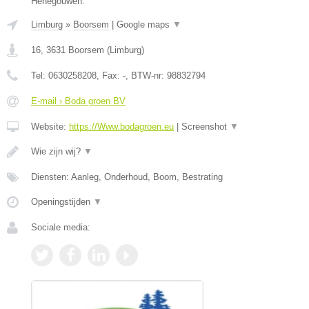
Henegouwen.
Limburg
»
Boorsem
|
Google maps
▼
16
,
3631
Boorsem
(
Limburg
)
Tel:
0630258208
, Fax:
-
, BTW-nr:
98832794
E-mail › Boda groen BV
Website:
https://Www.bodagroen.eu
|
Screenshot
▼
Wie zijn wij?
▼
Diensten: Aanleg, Onderhoud, Boom, Bestrating
Openingstijden
▼
Sociale media: