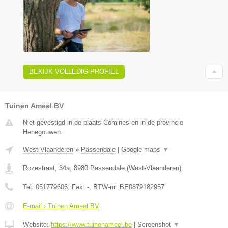
BEKIJK VOLLEDIG PROFIEL
Tuinen Ameel BV
Niet gevestigd in de plaats Comines en in de provincie
Henegouwen.
West-Vlaanderen
»
Passendale
|
Google maps
▼
Rozestraat, 34a
,
8980
Passendale
(
West-Vlaanderen
)
Tel:
051779606
, Fax:
-
, BTW-nr:
BE0879182957
E-mail › Tuinen Ameel BV
Website:
https://www.tuinenameel.be
|
Screenshot
▼