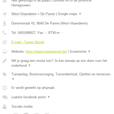
Niet gevestigd in de plaats Comines en in de provincie
Henegouwen.
West-Vlaanderen
»
De Panne
|
Google maps
▼
Duinenstraat 43
,
8660
De Panne
(
West-Vlaanderen
)
Tel:
0491898927
, Fax:
-
, BTW-nr:
-
E-mail › Tuinen Benoit
Website:
https://www.tuinenbenoit.be/
|
Screenshot
▼
Wil je graag een mooie tuin? Je kan beroep op ons doen voor het
onderhoud
▼
Tuinaanleg, Boomverzorging, Tuinonderhoud, Opritten en terrassen,
▼
Er wordt gewerkt op afspraak.
Laatste facebook posts
▼
Sociale media: