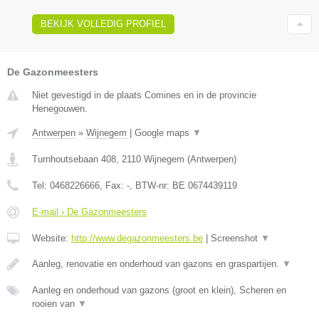
BEKIJK VOLLEDIG PROFIEL
De Gazonmeesters
Niet gevestigd in de plaats Comines en in de provincie
Henegouwen.
Antwerpen
»
Wijnegem
|
Google maps
▼
Turnhoutsebaan 408
,
2110
Wijnegem
(
Antwerpen
)
Tel:
0468226666
, Fax:
-
, BTW-nr:
BE 0674439119
E-mail › De Gazonmeesters
Website:
http://www.degazonmeesters.be
|
Screenshot
▼
Aanleg, renovatie en onderhoud van gazons en graspartijen.
▼
Aanleg en onderhoud van gazons (groot en klein), Scheren en
rooien van
▼