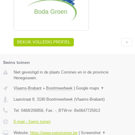
BEKIJK VOLLEDIG PROFIEL
Swins tuinen
Niet gevestigd in de plaats Comines en in de provincie
Henegouwen.
Vlaams-Brabant
»
Boortmeerbeek
|
Google maps
▼
Laarstraat 8
,
3190
Boortmeerbeek
(
Vlaams-Brabant
)
Tel:
0468/206856
, Fax:
-
, BTW-nr:
Be0647725913
E-mail › Swins tuinen
Website:
https://www.swinstuinen.be
|
Screenshot
▼