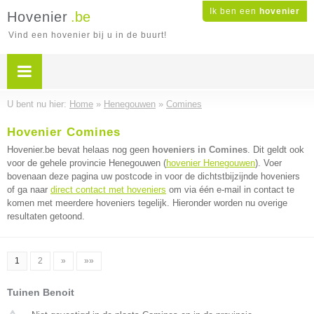
Ik ben een
hovenier
Hovenier
.be
Vind een hovenier bij u in de buurt!
U bent nu hier:
Home
»
Henegouwen
»
Comines
Hovenier Comines
Hovenier.be bevat helaas nog geen
hoveniers in Comines
. Dit geldt ook
voor de gehele provincie Henegouwen (
hovenier Henegouwen
). Voer
bovenaan deze pagina uw postcode in voor de dichtstbijzijnde hoveniers
of ga naar
direct contact met hoveniers
om via één e-mail in contact te
komen met meerdere hoveniers tegelijk. Hieronder worden nu overige
resultaten getoond.
1
2
»
»»
Tuinen Benoit