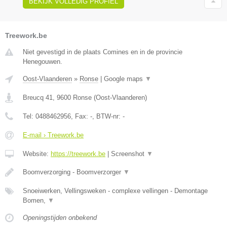
BEKIJK VOLLEDIG PROFIEL
Treework.be
Niet gevestigd in de plaats Comines en in de provincie
Henegouwen.
Oost-Vlaanderen
»
Ronse
|
Google maps
▼
Breucq 41
,
9600
Ronse
(
Oost-Vlaanderen
)
Tel:
0488462956
, Fax:
-
, BTW-nr:
-
E-mail › Treework.be
Website:
https://treework.be
|
Screenshot
▼
Boomverzorging - Boomverzorger
▼
Snoeiwerken, Vellingsweken - complexe vellingen - Demontage
Bomen,
▼
Openingstijden onbekend