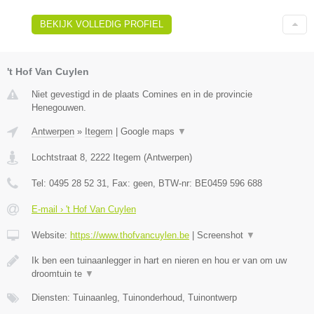
BEKIJK VOLLEDIG PROFIEL
't Hof Van Cuylen
Niet gevestigd in de plaats Comines en in de provincie
Henegouwen.
Antwerpen
»
Itegem
|
Google maps
▼
Lochtstraat 8
,
2222
Itegem
(
Antwerpen
)
Tel:
0495 28 52 31
, Fax:
geen
, BTW-nr:
BE0459 596 688
E-mail › 't Hof Van Cuylen
Website:
https://www.thofvancuylen.be
|
Screenshot
▼
Ik ben een tuinaanlegger in hart en nieren en hou er van om uw
droomtuin te
▼
Diensten: Tuinaanleg, Tuinonderhoud, Tuinontwerp