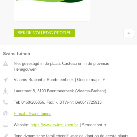
BEKIJK VOLLEDIG PROFIEL
Swins tuinen
Niet gevestigd in de plaats Casteau en in de provincie
Henegouwen.
Vlaams-Brabant
»
Boortmeerbeek
|
Google maps
▼
Laarstraat 8
,
3190
Boortmeerbeek
(
Vlaams-Brabant
)
Tel:
0468/206856
, Fax:
-
, BTW-nr:
Be0647725913
E-mail › Swins tuinen
Website:
https://www.swinstuinen.be
|
Screenshot
▼
Jong dynamische familiebedrijf waar de klant op de eerste plaats