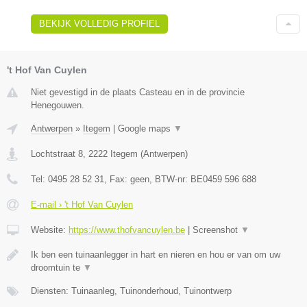
BEKIJK VOLLEDIG PROFIEL
't Hof Van Cuylen
Niet gevestigd in de plaats Casteau en in de provincie
Henegouwen.
Antwerpen
»
Itegem
|
Google maps
▼
Lochtstraat 8
,
2222
Itegem
(
Antwerpen
)
Tel:
0495 28 52 31
, Fax:
geen
, BTW-nr:
BE0459 596 688
E-mail › 't Hof Van Cuylen
Website:
https://www.thofvancuylen.be
|
Screenshot
▼
Ik ben een tuinaanlegger in hart en nieren en hou er van om uw
droomtuin te
▼
Diensten: Tuinaanleg, Tuinonderhoud, Tuinontwerp