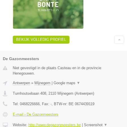
BEKIJK VOLLEDIG PROFIEL
De Gazonmeesters
Niet gevestigd in de plaats Casteau en in de provincie
Henegouwen.
Antwerpen
»
Wijnegem
|
Google maps
▼
Turnhoutsebaan 408
,
2110
Wijnegem
(
Antwerpen
)
Tel:
0468226666
, Fax:
-
, BTW-nr:
BE 0674439119
E-mail › De Gazonmeesters
Website:
http://www.degazonmeesters.be
|
Screenshot
▼