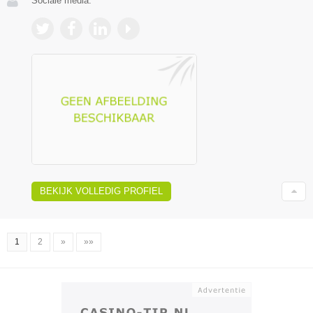
Sociale media:
BEKIJK VOLLEDIG PROFIEL
1
2
»
»»