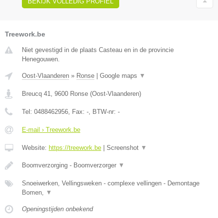
BEKIJK VOLLEDIG PROFIEL
Treework.be
Niet gevestigd in de plaats Casteau en in de provincie
Henegouwen.
Oost-Vlaanderen
»
Ronse
|
Google maps
▼
Breucq 41
,
9600
Ronse
(
Oost-Vlaanderen
)
Tel:
0488462956
, Fax:
-
, BTW-nr:
-
E-mail › Treework.be
Website:
https://treework.be
|
Screenshot
▼
Boomverzorging - Boomverzorger
▼
Snoeiwerken, Vellingsweken - complexe vellingen - Demontage
Bomen,
▼
Openingstijden onbekend