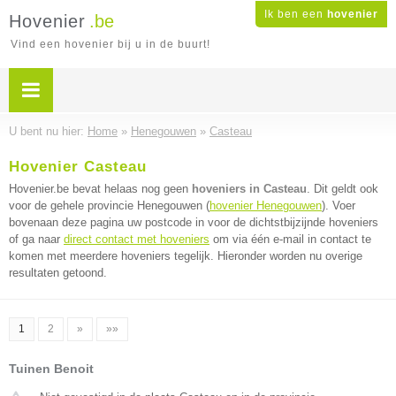
Ik ben een
hovenier
Hovenier
.be
Vind een hovenier bij u in de buurt!
U bent nu hier:
Home
»
Henegouwen
»
Casteau
Hovenier Casteau
Hovenier.be bevat helaas nog geen
hoveniers in Casteau
. Dit geldt ook
voor de gehele provincie Henegouwen (
hovenier Henegouwen
). Voer
bovenaan deze pagina uw postcode in voor de dichtstbijzijnde hoveniers
of ga naar
direct contact met hoveniers
om via één e-mail in contact te
komen met meerdere hoveniers tegelijk. Hieronder worden nu overige
resultaten getoond.
1
2
»
»»
Tuinen Benoit