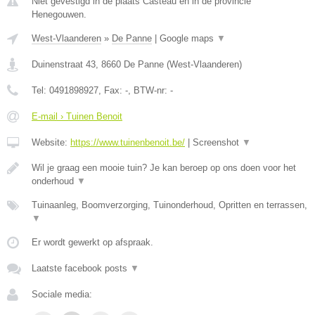
Niet gevestigd in de plaats Casteau en in de provincie
Henegouwen.
West-Vlaanderen
»
De Panne
|
Google maps
▼
Duinenstraat 43
,
8660
De Panne
(
West-Vlaanderen
)
Tel:
0491898927
, Fax:
-
, BTW-nr:
-
E-mail › Tuinen Benoit
Website:
https://www.tuinenbenoit.be/
|
Screenshot
▼
Wil je graag een mooie tuin? Je kan beroep op ons doen voor het
onderhoud
▼
Tuinaanleg, Boomverzorging, Tuinonderhoud, Opritten en terrassen,
▼
Er wordt gewerkt op afspraak.
Laatste facebook posts
▼
Sociale media: