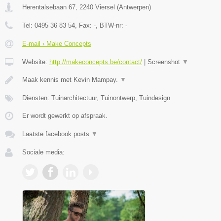
Herentalsebaan 67
,
2240
Viersel
(
Antwerpen
)
Tel:
0495 36 83 54
, Fax:
-
, BTW-nr:
-
E-mail › Make Concepts
Website:
http://makeconcepts.be/contact/
|
Screenshot
▼
Maak kennis met Kevin Mampay.
▼
Diensten: Tuinarchitectuur, Tuinontwerp, Tuindesign
Er wordt gewerkt op afspraak.
Laatste facebook posts
▼
Sociale media: