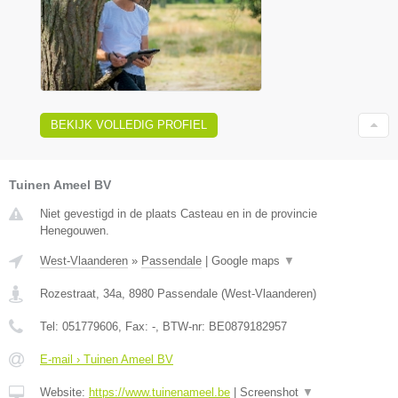
BEKIJK VOLLEDIG PROFIEL
Tuinen Ameel BV
Niet gevestigd in de plaats Casteau en in de provincie
Henegouwen.
West-Vlaanderen
»
Passendale
|
Google maps
▼
Rozestraat, 34a
,
8980
Passendale
(
West-Vlaanderen
)
Tel:
051779606
, Fax:
-
, BTW-nr:
BE0879182957
E-mail › Tuinen Ameel BV
Website:
https://www.tuinenameel.be
|
Screenshot
▼