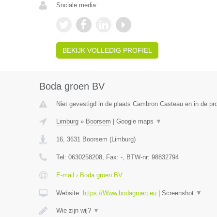
Sociale media:
BEKIJK VOLLEDIG PROFIEL
Boda groen BV
Niet gevestigd in de plaats Cambron Casteau en in de p
Limburg
»
Boorsem
|
Google maps
▼
16
,
3631
Boorsem
(
Limburg
)
Tel:
0630258208
, Fax:
-
, BTW-nr:
98832794
E-mail › Boda groen BV
Website:
https://Www.bodagroen.eu
|
Screenshot
▼
Wie zijn wij?
▼