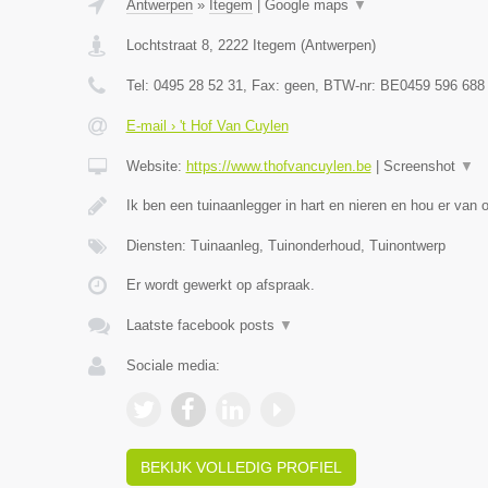
Antwerpen
»
Itegem
|
Google maps
▼
Lochtstraat 8
,
2222
Itegem
(
Antwerpen
)
Tel:
0495 28 52 31
, Fax:
geen
, BTW-nr:
BE0459 596 688
E-mail › 't Hof Van Cuylen
Website:
https://www.thofvancuylen.be
|
Screenshot
▼
Ik ben een tuinaanlegger in hart en nieren en hou er van
Diensten: Tuinaanleg, Tuinonderhoud, Tuinontwerp
Er wordt gewerkt op afspraak.
Laatste facebook posts
▼
Sociale media:
BEKIJK VOLLEDIG PROFIEL