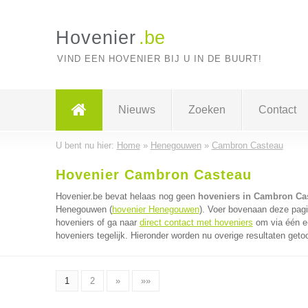
Hovenier
.be
VIND EEN HOVENIER BIJ U IN DE BUURT!
Nieuws
Zoeken
Contact
U bent nu hier:
Home
»
Henegouwen
»
Cambron Casteau
Hovenier Cambron Casteau
Hovenier.be bevat helaas nog geen
hoveniers in Cambron Ca
Henegouwen (
hovenier Henegouwen
). Voer bovenaan deze pagi
hoveniers of ga naar
direct contact met hoveniers
om via één e
hoveniers tegelijk. Hieronder worden nu overige resultaten geto
1
2
»
»»