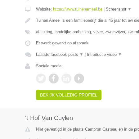
Website:
https://www.tuinenameel.be
|
Screenshot
▼
Tuinen Ameel is een familiebedrijf die al 45 jaar tot uw di
afsluiting, landelijke omheining, vijver, zwemvijver, zwe
Er wordt gewerkt op afspraak.
Laatste facebook posts
▼
|
Introductie video
▼
Sociale media:
BEKIJK VOLLEDIG PROFIEL
't Hof Van Cuylen
Niet gevestigd in de plaats Cambron Casteau en in de p