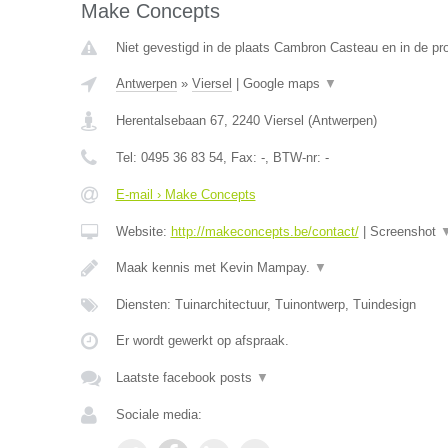
Make Concepts
Niet gevestigd in de plaats Cambron Casteau en in de p
Antwerpen
»
Viersel
|
Google maps
▼
Herentalsebaan 67
,
2240
Viersel
(
Antwerpen
)
Tel:
0495 36 83 54
, Fax:
-
, BTW-nr:
-
E-mail › Make Concepts
Website:
http://makeconcepts.be/contact/
|
Screenshot
Maak kennis met Kevin Mampay.
▼
Diensten: Tuinarchitectuur, Tuinontwerp, Tuindesign
Er wordt gewerkt op afspraak.
Laatste facebook posts
▼
Sociale media: