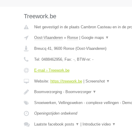
Treework.be
Niet gevestigd in de plaats Cambron Casteau en in de p
Oost-Vlaanderen
»
Ronse
|
Google maps
▼
Breucq 41
,
9600
Ronse
(
Oost-Vlaanderen
)
Tel:
0488462956
, Fax:
-
, BTW-nr:
-
E-mail › Treework.be
Website:
https://treework.be
|
Screenshot
▼
Boomverzorging - Boomverzorger
▼
Snoeiwerken, Vellingsweken - complexe vellingen - De
Openingstijden onbekend
Laatste facebook posts
▼
|
Introductie video
▼