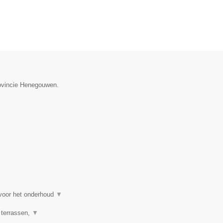
rovincie Henegouwen.
 voor het onderhoud
▼
 terrassen,
▼