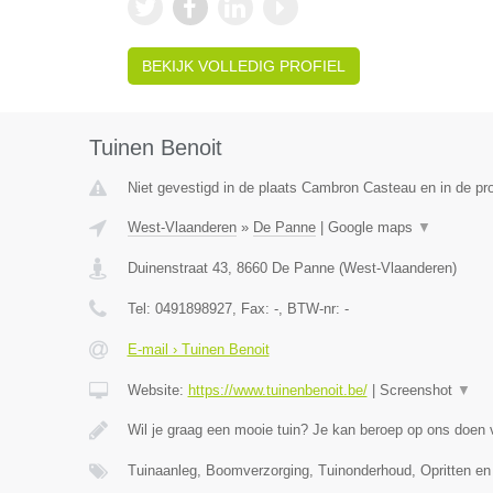
BEKIJK VOLLEDIG PROFIEL
Tuinen Benoit
Niet gevestigd in de plaats Cambron Casteau en in de p
West-Vlaanderen
»
De Panne
|
Google maps
▼
Duinenstraat 43
,
8660
De Panne
(
West-Vlaanderen
)
Tel:
0491898927
, Fax:
-
, BTW-nr:
-
E-mail › Tuinen Benoit
Website:
https://www.tuinenbenoit.be/
|
Screenshot
▼
Wil je graag een mooie tuin? Je kan beroep op ons doen
Tuinaanleg, Boomverzorging, Tuinonderhoud, Opritten en