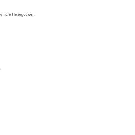
rovincie Henegouwen.
▼