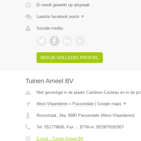
Er wordt gewerkt op afspraak.
Laatste facebook posts
▼
Sociale media:
BEKIJK VOLLEDIG PROFIEL
Tuinen Ameel BV
Niet gevestigd in de plaats Cambron Casteau en in de p
West-Vlaanderen
»
Passendale
|
Google maps
▼
Rozestraat, 34a
,
8980
Passendale
(
West-Vlaanderen
)
Tel:
051779606
, Fax:
-
, BTW-nr:
BE0879182957
E-mail › Tuinen Ameel BV