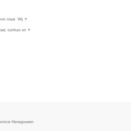
enst staat. Wij
▼
mbad, tuinhuis en
▼
rovincie Henegouwen.