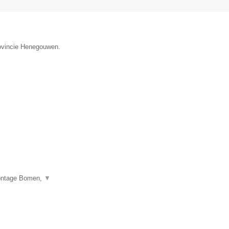
rovincie Henegouwen.
montage Bomen,
▼