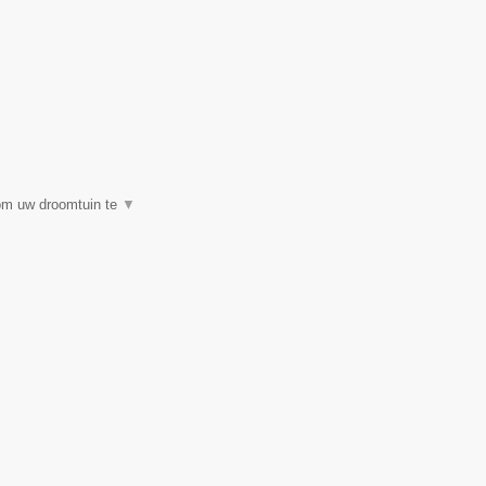
 om uw droomtuin te
▼