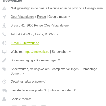
Treework.be
Niet gevestigd in de plaats Calonne en in de provincie Henegouwen.
Oost-Vlaanderen
»
Ronse
|
Google maps
▼
Breucq 41
,
9600
Ronse
(
Oost-Vlaanderen
)
Tel:
0488462956
, Fax:
-
, BTW-nr:
-
E-mail › Treework.be
Website:
https://treework.be
|
Screenshot
▼
Boomverzorging - Boomverzorger
▼
Snoeiwerken, Vellingsweken - complexe vellingen - Demontage
Bomen,
▼
Openingstijden onbekend
Laatste facebook posts
▼
|
Introductie video
▼
Sociale media: