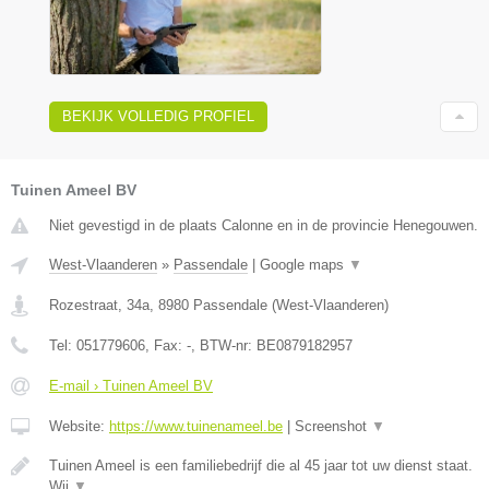
BEKIJK VOLLEDIG PROFIEL
Tuinen Ameel BV
Niet gevestigd in de plaats Calonne en in de provincie Henegouwen.
West-Vlaanderen
»
Passendale
|
Google maps
▼
Rozestraat, 34a
,
8980
Passendale
(
West-Vlaanderen
)
Tel:
051779606
, Fax:
-
, BTW-nr:
BE0879182957
E-mail › Tuinen Ameel BV
Website:
https://www.tuinenameel.be
|
Screenshot
▼
Tuinen Ameel is een familiebedrijf die al 45 jaar tot uw dienst staat.
Wij
▼