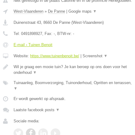
Niet gevestigd in de plaats Calonne en in de provincie Henegouwen.
West-Vlaanderen
»
De Panne
|
Google maps
▼
Duinenstraat 43
,
8660
De Panne
(
West-Vlaanderen
)
Tel:
0491898927
, Fax:
-
, BTW-nr:
-
E-mail › Tuinen Benoit
Website:
https://www.tuinenbenoit.be/
|
Screenshot
▼
Wil je graag een mooie tuin? Je kan beroep op ons doen voor het
onderhoud
▼
Tuinaanleg, Boomverzorging, Tuinonderhoud, Opritten en terrassen,
▼
Er wordt gewerkt op afspraak.
Laatste facebook posts
▼
Sociale media: