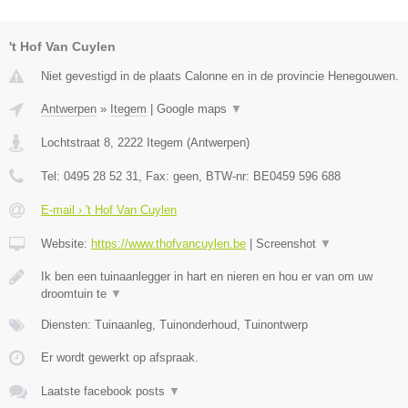
't Hof Van Cuylen
Niet gevestigd in de plaats Calonne en in de provincie Henegouwen.
Antwerpen
»
Itegem
|
Google maps
▼
Lochtstraat 8
,
2222
Itegem
(
Antwerpen
)
Tel:
0495 28 52 31
, Fax:
geen
, BTW-nr:
BE0459 596 688
E-mail › 't Hof Van Cuylen
Website:
https://www.thofvancuylen.be
|
Screenshot
▼
Ik ben een tuinaanlegger in hart en nieren en hou er van om uw
droomtuin te
▼
Diensten: Tuinaanleg, Tuinonderhoud, Tuinontwerp
Er wordt gewerkt op afspraak.
Laatste facebook posts
▼