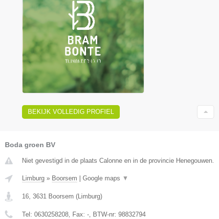
BEKIJK VOLLEDIG PROFIEL
Boda groen BV
Niet gevestigd in de plaats Calonne en in de provincie Henegouwen.
Limburg
»
Boorsem
|
Google maps
▼
16
,
3631
Boorsem
(
Limburg
)
Tel:
0630258208
, Fax:
-
, BTW-nr:
98832794