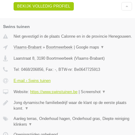
BEKIJK VOLLEDIG PROFIEL
Swins tuinen
Niet gevestigd in de plaats Calonne en in de provincie Henegouwen.
Vlaams-Brabant
»
Boortmeerbeek
|
Google maps
▼
Laarstraat 8
,
3190
Boortmeerbeek
(
Vlaams-Brabant
)
Tel:
0468/206856
, Fax:
-
, BTW-nr:
Be0647725913
E-mail › Swins tuinen
Website:
https://www.swinstuinen.be
|
Screenshot
▼
Jong dynamische familiebedrijf waar de klant op de eerste plaats
komt.
▼
Aanleg terras, Onderhoud hagen, Onderhoud gras, Diepte reiniging
klinkers
▼
Openingstijden onbekend