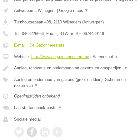
Antwerpen
»
Wijnegem
|
Google maps
▼
Turnhoutsebaan 408
,
2110
Wijnegem
(
Antwerpen
)
Tel:
0468226666
, Fax:
-
, BTW-nr:
BE 0674439119
E-mail › De Gazonmeesters
Website:
http://www.degazonmeesters.be
|
Screenshot
▼
Aanleg, renovatie en onderhoud van gazons en graspartijen.
▼
Aanleg en onderhoud van gazons (groot en klein), Scheren en
rooien van
▼
Openingstijden onbekend
Laatste facebook posts
▼
Sociale media: