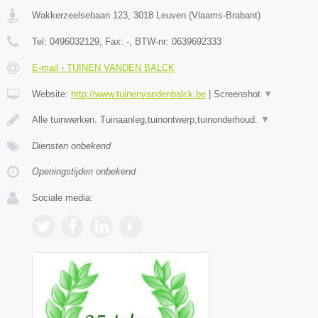
Wakkerzeelsebaan 123
,
3018
Leuven
(
Vlaams-Brabant
)
Tel:
0496032129
, Fax:
-
, BTW-nr:
0639692333
E-mail › TUINEN VANDEN BALCK
Website:
http://www.tuinenvandenbalck.be
|
Screenshot
▼
Alle tuinwerken. Tuinaanleg,tuinontwerp,tuinonderhoud.
▼
Diensten onbekend
Openingstijden onbekend
Sociale media: