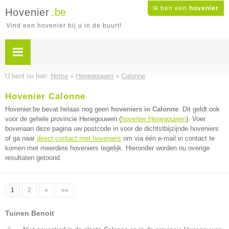
Ik ben een
hovenier
Hovenier
.be
Vind een hovenier bij u in de buurt!
U bent nu hier:
Home
»
Henegouwen
»
Calonne
Hovenier Calonne
Hovenier.be bevat helaas nog geen
hoveniers in Calonne
. Dit geldt ook
voor de gehele provincie Henegouwen (
hovenier Henegouwen
). Voer
bovenaan deze pagina uw postcode in voor de dichtstbijzijnde hoveniers
of ga naar
direct contact met hoveniers
om via één e-mail in contact te
komen met meerdere hoveniers tegelijk. Hieronder worden nu overige
resultaten getoond.
1
2
»
»»
Tuinen Benoit