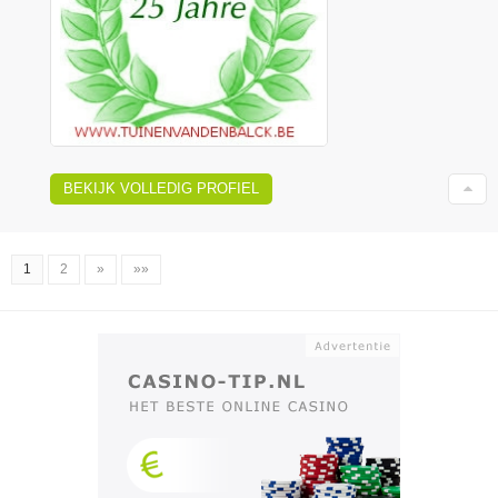
BEKIJK VOLLEDIG PROFIEL
1
2
»
»»