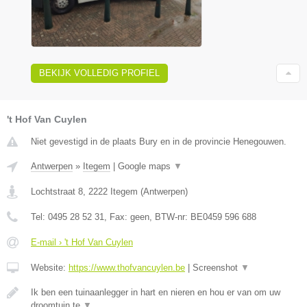
BEKIJK VOLLEDIG PROFIEL
't Hof Van Cuylen
Niet gevestigd in de plaats Bury en in de provincie Henegouwen.
Antwerpen
»
Itegem
|
Google maps
▼
Lochtstraat 8
,
2222
Itegem
(
Antwerpen
)
Tel:
0495 28 52 31
, Fax:
geen
, BTW-nr:
BE0459 596 688
E-mail › 't Hof Van Cuylen
Website:
https://www.thofvancuylen.be
|
Screenshot
▼
Ik ben een tuinaanlegger in hart en nieren en hou er van om uw
droomtuin te
▼