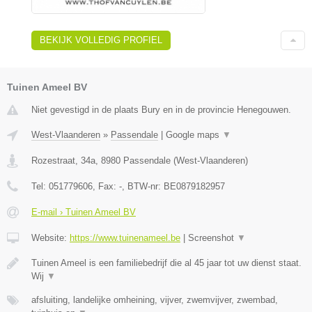
BEKIJK VOLLEDIG PROFIEL
Tuinen Ameel BV
Niet gevestigd in de plaats Bury en in de provincie Henegouwen.
West-Vlaanderen
»
Passendale
|
Google maps
▼
Rozestraat, 34a
,
8980
Passendale
(
West-Vlaanderen
)
Tel:
051779606
, Fax:
-
, BTW-nr:
BE0879182957
E-mail › Tuinen Ameel BV
Website:
https://www.tuinenameel.be
|
Screenshot
▼
Tuinen Ameel is een familiebedrijf die al 45 jaar tot uw dienst staat.
Wij
▼
afsluiting, landelijke omheining, vijver, zwemvijver, zwembad,