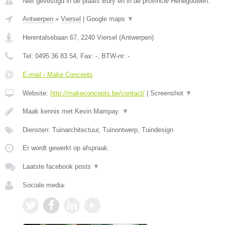
Niet gevestigd in de plaats Bury en in de provincie Henegouwen.
Antwerpen
»
Viersel
|
Google maps
▼
Herentalsebaan 67
,
2240
Viersel
(
Antwerpen
)
Tel:
0495 36 83 54
, Fax:
-
, BTW-nr:
-
E-mail › Make Concepts
Website:
http://makeconcepts.be/contact/
|
Screenshot
▼
Maak kennis met Kevin Mampay.
▼
Diensten: Tuinarchitectuur, Tuinontwerp, Tuindesign
Er wordt gewerkt op afspraak.
Laatste facebook posts
▼
Sociale media: