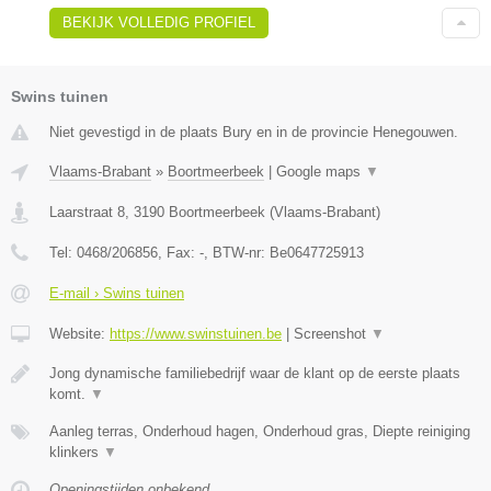
BEKIJK VOLLEDIG PROFIEL
Swins tuinen
Niet gevestigd in de plaats Bury en in de provincie Henegouwen.
Vlaams-Brabant
»
Boortmeerbeek
|
Google maps
▼
Laarstraat 8
,
3190
Boortmeerbeek
(
Vlaams-Brabant
)
Tel:
0468/206856
, Fax:
-
, BTW-nr:
Be0647725913
E-mail › Swins tuinen
Website:
https://www.swinstuinen.be
|
Screenshot
▼
Jong dynamische familiebedrijf waar de klant op de eerste plaats
komt.
▼
Aanleg terras, Onderhoud hagen, Onderhoud gras, Diepte reiniging
klinkers
▼
Openingstijden onbekend