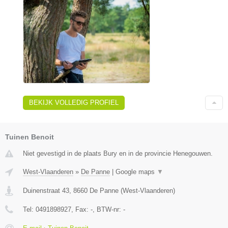
BEKIJK VOLLEDIG PROFIEL
Tuinen Benoit
Niet gevestigd in de plaats Bury en in de provincie Henegouwen.
West-Vlaanderen
»
De Panne
|
Google maps
▼
Duinenstraat 43
,
8660
De Panne
(
West-Vlaanderen
)
Tel:
0491898927
, Fax:
-
, BTW-nr:
-