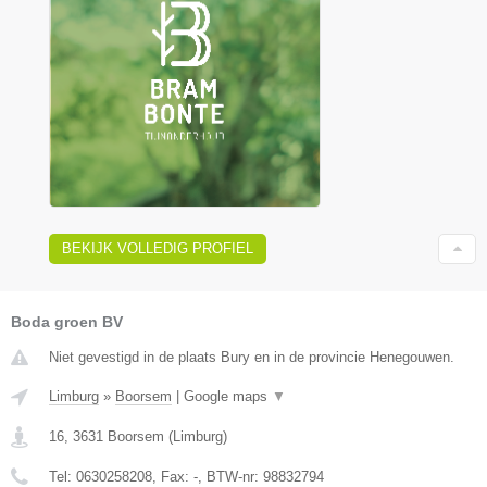
BEKIJK VOLLEDIG PROFIEL
Boda groen BV
Niet gevestigd in de plaats Bury en in de provincie Henegouwen.
Limburg
»
Boorsem
|
Google maps
▼
16
,
3631
Boorsem
(
Limburg
)
Tel:
0630258208
, Fax:
-
, BTW-nr:
98832794