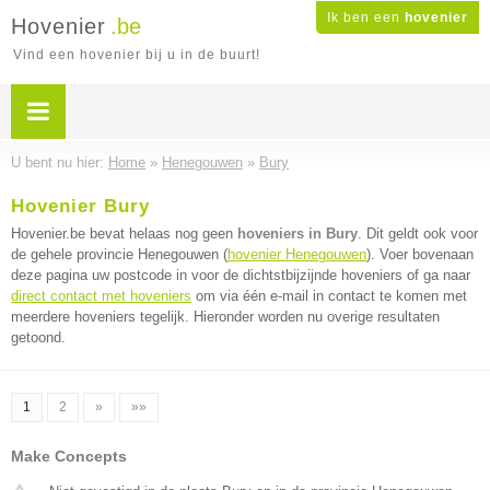
Ik ben een
hovenier
Hovenier
.be
Vind een hovenier bij u in de buurt!
U bent nu hier:
Home
»
Henegouwen
»
Bury
Hovenier Bury
Hovenier.be bevat helaas nog geen
hoveniers in Bury
. Dit geldt ook voor
de gehele provincie Henegouwen (
hovenier Henegouwen
). Voer bovenaan
deze pagina uw postcode in voor de dichtstbijzijnde hoveniers of ga naar
direct contact met hoveniers
om via één e-mail in contact te komen met
meerdere hoveniers tegelijk. Hieronder worden nu overige resultaten
getoond.
1
2
»
»»
Make Concepts