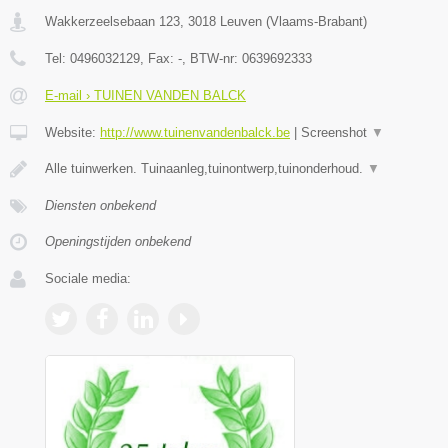
Wakkerzeelsebaan 123
,
3018
Leuven
(
Vlaams-Brabant
)
Tel:
0496032129
, Fax:
-
, BTW-nr:
0639692333
E-mail › TUINEN VANDEN BALCK
Website:
http://www.tuinenvandenbalck.be
|
Screenshot
▼
Alle tuinwerken. Tuinaanleg,tuinontwerp,tuinonderhoud.
▼
Diensten onbekend
Openingstijden onbekend
Sociale media: