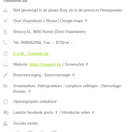
Treework.be
Niet gevestigd in de plaats Bury en in de provincie Henegouwen.
Oost-Vlaanderen
»
Ronse
|
Google maps
▼
Breucq 41
,
9600
Ronse
(
Oost-Vlaanderen
)
Tel:
0488462956
, Fax:
-
, BTW-nr:
-
E-mail › Treework.be
Website:
https://treework.be
|
Screenshot
▼
Boomverzorging - Boomverzorger
▼
Snoeiwerken, Vellingsweken - complexe vellingen - Demontage
Bomen,
▼
Openingstijden onbekend
Laatste facebook posts
▼
|
Introductie video
▼
Sociale media: