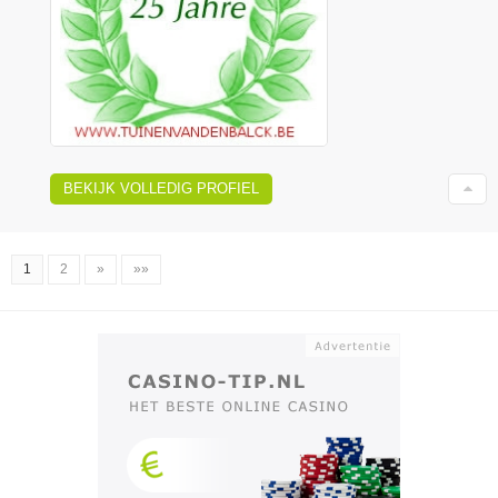
BEKIJK VOLLEDIG PROFIEL
1
2
»
»»