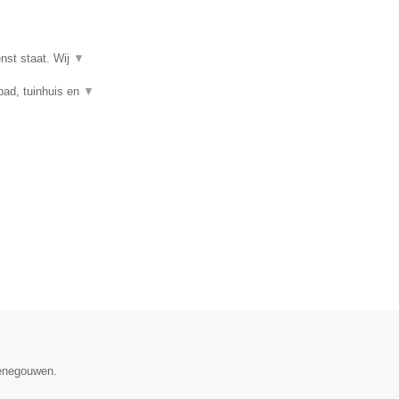
enst staat. Wij
▼
mbad, tuinhuis en
▼
Henegouwen.