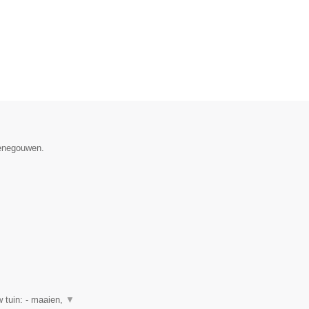
Henegouwen.
 tuin: - maaien,
▼