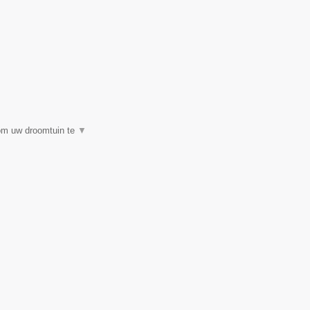
 om uw droomtuin te
▼