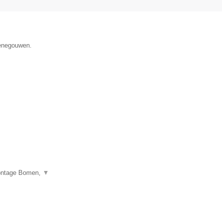
Henegouwen.
montage Bomen,
▼