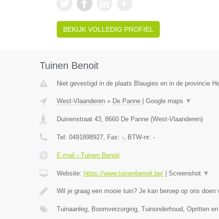
BEKIJK VOLLEDIG PROFIEL
Tuinen Benoit
Niet gevestigd in de plaats Blaugies en in de provincie 
West-Vlaanderen
»
De Panne
|
Google maps
▼
Duinenstraat 43
,
8660
De Panne
(
West-Vlaanderen
)
Tel:
0491898927
, Fax:
-
, BTW-nr:
-
E-mail › Tuinen Benoit
Website:
https://www.tuinenbenoit.be/
|
Screenshot
▼
Wil je graag een mooie tuin? Je kan beroep op ons doen
Tuinaanleg, Boomverzorging, Tuinonderhoud, Opritten en