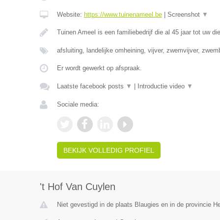
Website:
https://www.tuinenameel.be
|
Screenshot
▼
Tuinen Ameel is een familiebedrijf die al 45 jaar tot uw di
afsluiting, landelijke omheining, vijver, zwemvijver, zwe
Er wordt gewerkt op afspraak.
Laatste facebook posts
▼
|
Introductie video
▼
Sociale media:
BEKIJK VOLLEDIG PROFIEL
't Hof Van Cuylen
Niet gevestigd in de plaats Blaugies en in de provincie 