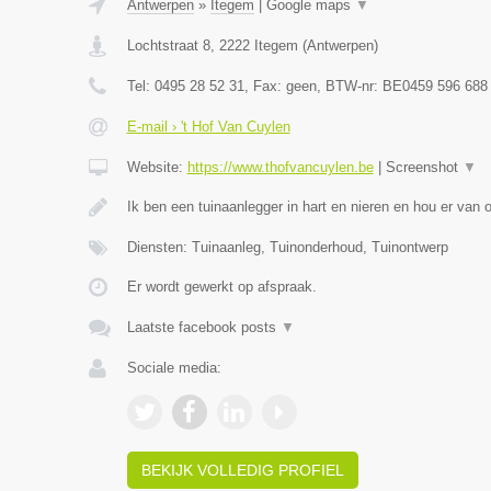
Antwerpen
»
Itegem
|
Google maps
▼
Lochtstraat 8
,
2222
Itegem
(
Antwerpen
)
Tel:
0495 28 52 31
, Fax:
geen
, BTW-nr:
BE0459 596 688
E-mail › 't Hof Van Cuylen
Website:
https://www.thofvancuylen.be
|
Screenshot
▼
Ik ben een tuinaanlegger in hart en nieren en hou er van
Diensten: Tuinaanleg, Tuinonderhoud, Tuinontwerp
Er wordt gewerkt op afspraak.
Laatste facebook posts
▼
Sociale media:
BEKIJK VOLLEDIG PROFIEL