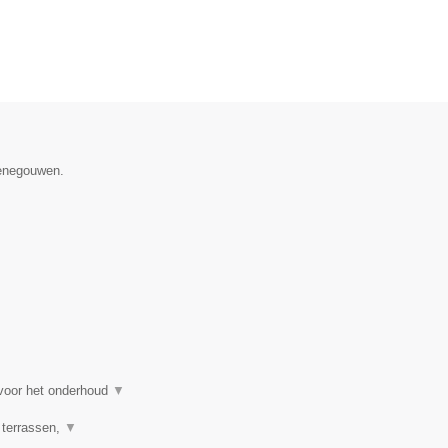
Henegouwen.
 voor het onderhoud
▼
 terrassen,
▼