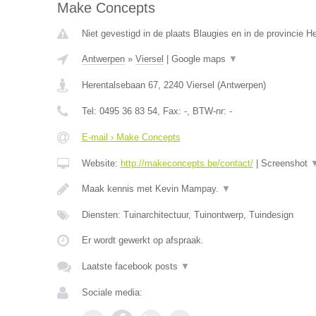
Make Concepts
Niet gevestigd in de plaats Blaugies en in de provincie 
Antwerpen
»
Viersel
|
Google maps
▼
Herentalsebaan 67
,
2240
Viersel
(
Antwerpen
)
Tel:
0495 36 83 54
, Fax:
-
, BTW-nr:
-
E-mail › Make Concepts
Website:
http://makeconcepts.be/contact/
|
Screenshot
Maak kennis met Kevin Mampay.
▼
Diensten: Tuinarchitectuur, Tuinontwerp, Tuindesign
Er wordt gewerkt op afspraak.
Laatste facebook posts
▼
Sociale media: