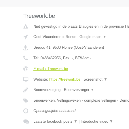
Treework.be
Niet gevestigd in de plaats Blaugies en in de provincie 
Oost-Vlaanderen
»
Ronse
|
Google maps
▼
Breucq 41
,
9600
Ronse
(
Oost-Vlaanderen
)
Tel:
0488462956
, Fax:
-
, BTW-nr:
-
E-mail › Treework.be
Website:
https://treework.be
|
Screenshot
▼
Boomverzorging - Boomverzorger
▼
Snoeiwerken, Vellingsweken - complexe vellingen - De
Openingstijden onbekend
Laatste facebook posts
▼
|
Introductie video
▼