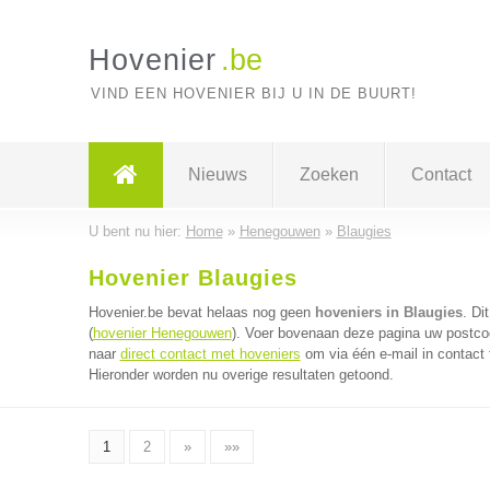
Hovenier
.be
VIND EEN HOVENIER BIJ U IN DE BUURT!
Nieuws
Zoeken
Contact
U bent nu hier:
Home
»
Henegouwen
»
Blaugies
Hovenier Blaugies
Hovenier.be bevat helaas nog geen
hoveniers in Blaugies
. Di
(
hovenier Henegouwen
). Voer bovenaan deze pagina uw postcode
naar
direct contact met hoveniers
om via één e-mail in contact
Hieronder worden nu overige resultaten getoond.
1
2
»
»»