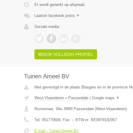
Er wordt gewerkt op afspraak.
Laatste facebook posts
▼
Sociale media:
BEKIJK VOLLEDIG PROFIEL
Tuinen Ameel BV
Niet gevestigd in de plaats Blaugies en in de provincie 
West-Vlaanderen
»
Passendale
|
Google maps
▼
Rozestraat, 34a
,
8980
Passendale
(
West-Vlaanderen
)
Tel:
051779606
, Fax:
-
, BTW-nr:
BE0879182957
E-mail › Tuinen Ameel BV