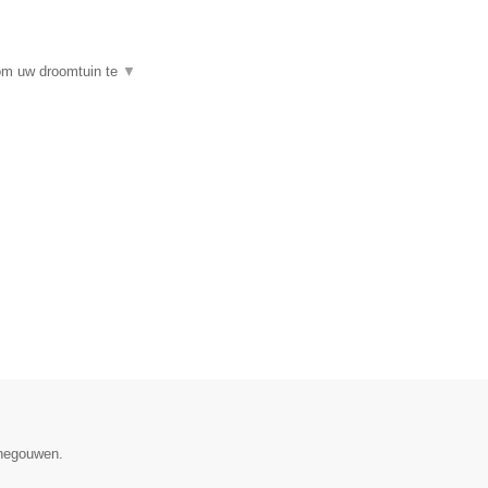
 om uw droomtuin te
▼
enegouwen.