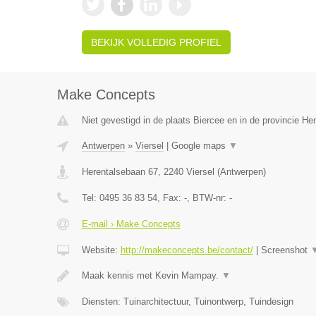
BEKIJK VOLLEDIG PROFIEL
Make Concepts
Niet gevestigd in de plaats Biercee en in de provincie H
Antwerpen
»
Viersel
|
Google maps
▼
Herentalsebaan 67
,
2240
Viersel
(
Antwerpen
)
Tel:
0495 36 83 54
, Fax:
-
, BTW-nr:
-
E-mail › Make Concepts
Website:
http://makeconcepts.be/contact/
|
Screenshot
Maak kennis met Kevin Mampay.
▼
Diensten: Tuinarchitectuur, Tuinontwerp, Tuindesign