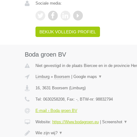
Sociale media:
BEKIJK VOLLEDIG PROFIEL
Boda groen BV
Niet gevestigd in de plaats Biercee en in de provincie H
Limburg
»
Boorsem
|
Google maps
▼
16
,
3631
Boorsem
(
Limburg
)
Tel:
0630258208
, Fax:
-
, BTW-nr:
98832794
E-mail › Boda groen BV
Website:
https://Www.bodagroen.eu
|
Screenshot
▼
Wie zijn wij?
▼