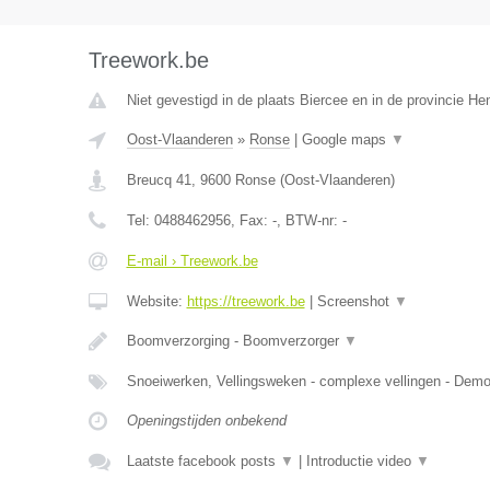
Treework.be
Niet gevestigd in de plaats Biercee en in de provincie H
Oost-Vlaanderen
»
Ronse
|
Google maps
▼
Breucq 41
,
9600
Ronse
(
Oost-Vlaanderen
)
Tel:
0488462956
, Fax:
-
, BTW-nr:
-
E-mail › Treework.be
Website:
https://treework.be
|
Screenshot
▼
Boomverzorging - Boomverzorger
▼
Snoeiwerken, Vellingsweken - complexe vellingen - De
Openingstijden onbekend
Laatste facebook posts
▼
|
Introductie video
▼