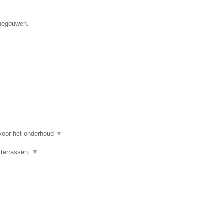
enegouwen.
 voor het onderhoud
▼
 terrassen,
▼