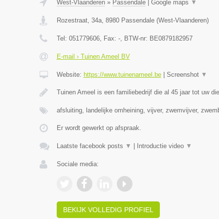
West-Vlaanderen
»
Passendale
|
Google maps
▼
Rozestraat, 34a
,
8980
Passendale
(
West-Vlaanderen
)
Tel:
051779606
, Fax:
-
, BTW-nr:
BE0879182957
E-mail › Tuinen Ameel BV
Website:
https://www.tuinenameel.be
|
Screenshot
▼
Tuinen Ameel is een familiebedrijf die al 45 jaar tot uw di
afsluiting, landelijke omheining, vijver, zwemvijver, zwe
Er wordt gewerkt op afspraak.
Laatste facebook posts
▼
|
Introductie video
▼
Sociale media:
BEKIJK VOLLEDIG PROFIEL