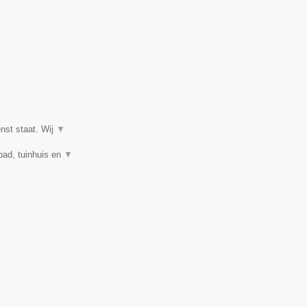
enst staat. Wij
▼
mbad, tuinhuis en
▼