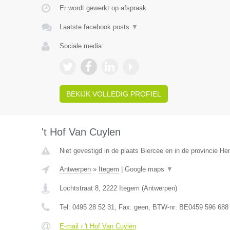
Er wordt gewerkt op afspraak.
Laatste facebook posts
▼
Sociale media:
BEKIJK VOLLEDIG PROFIEL
't Hof Van Cuylen
Niet gevestigd in de plaats Biercee en in de provincie H
Antwerpen
»
Itegem
|
Google maps
▼
Lochtstraat 8
,
2222
Itegem
(
Antwerpen
)
Tel:
0495 28 52 31
, Fax:
geen
, BTW-nr:
BE0459 596 688
E-mail › 't Hof Van Cuylen