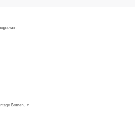
enegouwen.
montage Bomen,
▼