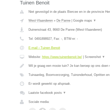
Tuinen Benoit
Niet gevestigd in de plaats Biercee en in de provincie H
West-Vlaanderen
»
De Panne
|
Google maps
▼
Duinenstraat 43
,
8660
De Panne
(
West-Vlaanderen
)
Tel:
0491898927
, Fax:
-
, BTW-nr:
-
E-mail › Tuinen Benoit
Website:
https://www.tuinenbenoit.be/
|
Screenshot
▼
Wil je graag een mooie tuin? Je kan beroep op ons doen
Tuinaanleg, Boomverzorging, Tuinonderhoud, Opritten en
Er wordt gewerkt op afspraak.
Laatste facebook posts
▼
Sociale media: