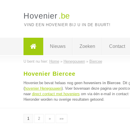
Hovenier
.be
VIND EEN HOVENIER BIJ U IN DE BUURT!
Nieuws
Zoeken
Contact
U bent nu hier:
Home
»
Henegouwen
»
Biercee
Hovenier Biercee
Hovenier.be bevat helaas nog geen
hoveniers in Biercee
. Dit
(
hovenier Henegouwen
). Voer bovenaan deze pagina uw postcode
naar
direct contact met hoveniers
om via één e-mail in contact
Hieronder worden nu overige resultaten getoond.
1
2
»
»»