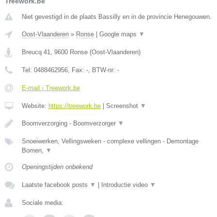
Treework.be
Niet gevestigd in de plaats Bassilly en in de provincie Henegouwen.
Oost-Vlaanderen
»
Ronse
|
Google maps
▼
Breucq 41
,
9600
Ronse
(
Oost-Vlaanderen
)
Tel:
0488462956
, Fax:
-
, BTW-nr:
-
E-mail › Treework.be
Website:
https://treework.be
|
Screenshot
▼
Boomverzorging - Boomverzorger
▼
Snoeiwerken, Vellingsweken - complexe vellingen - Demontage
Bomen,
▼
Openingstijden onbekend
Laatste facebook posts
▼
|
Introductie video
▼
Sociale media: