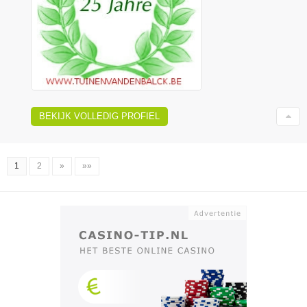
BEKIJK VOLLEDIG PROFIEL
1
2
»
»»