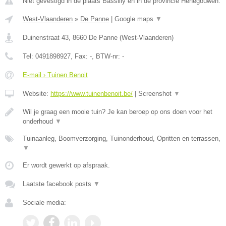
Niet gevestigd in de plaats Bassilly en in de provincie Henegouwen.
West-Vlaanderen
»
De Panne
|
Google maps
▼
Duinenstraat 43
,
8660
De Panne
(
West-Vlaanderen
)
Tel:
0491898927
, Fax:
-
, BTW-nr:
-
E-mail › Tuinen Benoit
Website:
https://www.tuinenbenoit.be/
|
Screenshot
▼
Wil je graag een mooie tuin? Je kan beroep op ons doen voor het
onderhoud
▼
Tuinaanleg, Boomverzorging, Tuinonderhoud, Opritten en terrassen,
▼
Er wordt gewerkt op afspraak.
Laatste facebook posts
▼
Sociale media: