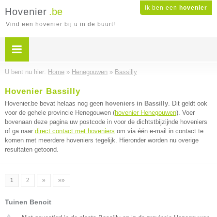
Ik ben een
hovenier
Hovenier
.be
Vind een hovenier bij u in de buurt!
U bent nu hier:
Home
»
Henegouwen
»
Bassilly
Hovenier Bassilly
Hovenier.be bevat helaas nog geen
hoveniers in Bassilly
. Dit geldt ook
voor de gehele provincie Henegouwen (
hovenier Henegouwen
). Voer
bovenaan deze pagina uw postcode in voor de dichtstbijzijnde hoveniers
of ga naar
direct contact met hoveniers
om via één e-mail in contact te
komen met meerdere hoveniers tegelijk. Hieronder worden nu overige
resultaten getoond.
1
2
»
»»
Tuinen Benoit