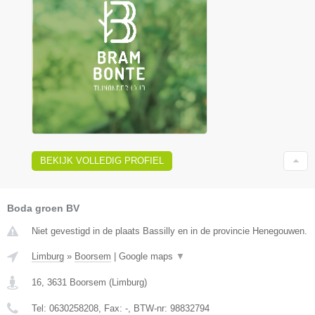
BEKIJK VOLLEDIG PROFIEL
Boda groen BV
Niet gevestigd in de plaats Bassilly en in de provincie Henegouwen.
Limburg
»
Boorsem
|
Google maps
▼
16
,
3631
Boorsem
(
Limburg
)
Tel:
0630258208
, Fax:
-
, BTW-nr:
98832794