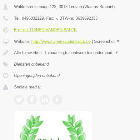
Wakkerzeelsebaan 123
,
3018
Leuven
(
Vlaams-Brabant
)
Tel:
0496032129
, Fax:
-
, BTW-nr:
0639692333
E-mail › TUINEN VANDEN BALCK
Website:
http://www.tuinenvandenbalck.be
|
Screenshot
▼
Alle tuinwerken. Tuinaanleg,tuinontwerp,tuinonderhoud.
▼
Diensten onbekend
Openingstijden onbekend
Sociale media: