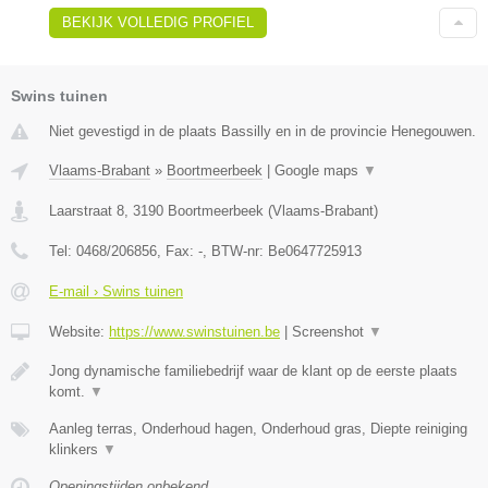
BEKIJK VOLLEDIG PROFIEL
Swins tuinen
Niet gevestigd in de plaats Bassilly en in de provincie Henegouwen.
Vlaams-Brabant
»
Boortmeerbeek
|
Google maps
▼
Laarstraat 8
,
3190
Boortmeerbeek
(
Vlaams-Brabant
)
Tel:
0468/206856
, Fax:
-
, BTW-nr:
Be0647725913
E-mail › Swins tuinen
Website:
https://www.swinstuinen.be
|
Screenshot
▼
Jong dynamische familiebedrijf waar de klant op de eerste plaats
komt.
▼
Aanleg terras, Onderhoud hagen, Onderhoud gras, Diepte reiniging
klinkers
▼
Openingstijden onbekend