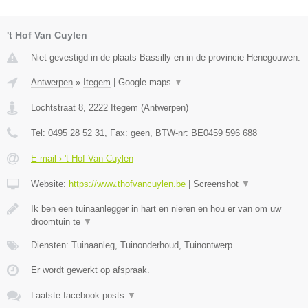
't Hof Van Cuylen
Niet gevestigd in de plaats Bassilly en in de provincie Henegouwen.
Antwerpen
»
Itegem
|
Google maps
▼
Lochtstraat 8
,
2222
Itegem
(
Antwerpen
)
Tel:
0495 28 52 31
, Fax:
geen
, BTW-nr:
BE0459 596 688
E-mail › 't Hof Van Cuylen
Website:
https://www.thofvancuylen.be
|
Screenshot
▼
Ik ben een tuinaanlegger in hart en nieren en hou er van om uw
droomtuin te
▼
Diensten: Tuinaanleg, Tuinonderhoud, Tuinontwerp
Er wordt gewerkt op afspraak.
Laatste facebook posts
▼