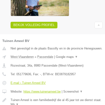
BEKIJK VOLLEDIG PROFIEL
Tuinen Ameel BV
Niet gevestigd in de plaats Bassilly en in de provincie Henegouwen.
West-Vlaanderen
»
Passendale
|
Google maps
▼
Rozestraat, 34a
,
8980
Passendale
(
West-Vlaanderen
)
Tel:
051779606
, Fax:
-
, BTW-nr:
BE0879182957
E-mail › Tuinen Ameel BV
Website:
https://www.tuinenameel.be
|
Screenshot
▼
Tuinen Ameel is een familiebedrijf die al 45 jaar tot uw dienst staat.
Wij
▼