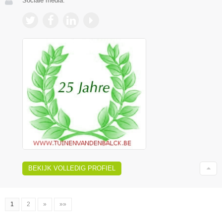
Sociale media:
BEKIJK VOLLEDIG PROFIEL
1
2
»
»»