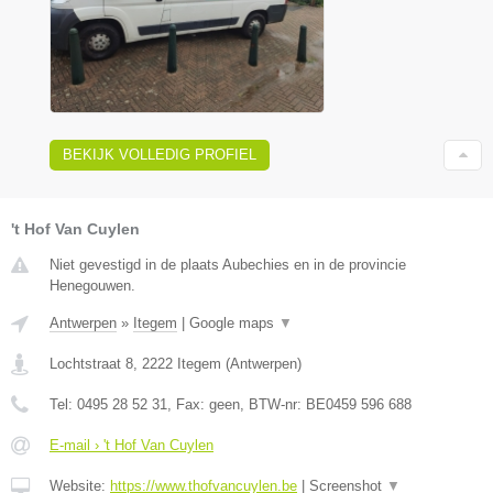
BEKIJK VOLLEDIG PROFIEL
't Hof Van Cuylen
Niet gevestigd in de plaats Aubechies en in de provincie
Henegouwen.
Antwerpen
»
Itegem
|
Google maps
▼
Lochtstraat 8
,
2222
Itegem
(
Antwerpen
)
Tel:
0495 28 52 31
, Fax:
geen
, BTW-nr:
BE0459 596 688
E-mail › 't Hof Van Cuylen
Website:
https://www.thofvancuylen.be
|
Screenshot
▼