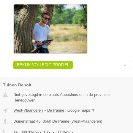
BEKIJK VOLLEDIG PROFIEL
Tuinen Benoit
Niet gevestigd in de plaats Aubechies en in de provincie
Henegouwen.
West-Vlaanderen
»
De Panne
|
Google maps
▼
Duinenstraat 43
,
8660
De Panne
(
West-Vlaanderen
)
Tel:
0491898927
, Fax:
-
, BTW-nr:
-