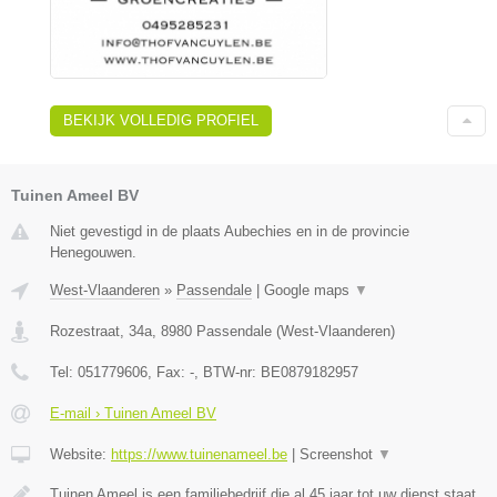
BEKIJK VOLLEDIG PROFIEL
Tuinen Ameel BV
Niet gevestigd in de plaats Aubechies en in de provincie
Henegouwen.
West-Vlaanderen
»
Passendale
|
Google maps
▼
Rozestraat, 34a
,
8980
Passendale
(
West-Vlaanderen
)
Tel:
051779606
, Fax:
-
, BTW-nr:
BE0879182957
E-mail › Tuinen Ameel BV
Website:
https://www.tuinenameel.be
|
Screenshot
▼
Tuinen Ameel is een familiebedrijf die al 45 jaar tot uw dienst staat.