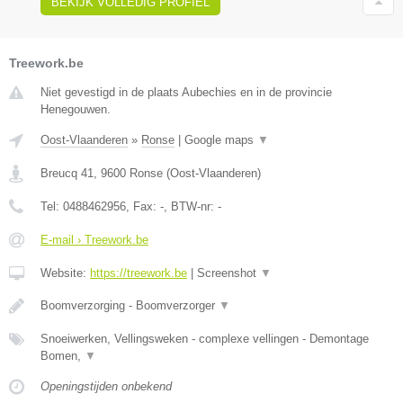
BEKIJK VOLLEDIG PROFIEL
Treework.be
Niet gevestigd in de plaats Aubechies en in de provincie
Henegouwen.
Oost-Vlaanderen
»
Ronse
|
Google maps
▼
Breucq 41
,
9600
Ronse
(
Oost-Vlaanderen
)
Tel:
0488462956
, Fax:
-
, BTW-nr:
-
E-mail › Treework.be
Website:
https://treework.be
|
Screenshot
▼
Boomverzorging - Boomverzorger
▼
Snoeiwerken, Vellingsweken - complexe vellingen - Demontage
Bomen,
▼
Openingstijden onbekend