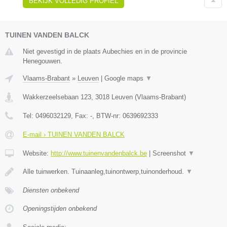
BEKIJK VOLLEDIG PROFIEL
TUINEN VANDEN BALCK
Niet gevestigd in de plaats Aubechies en in de provincie
Henegouwen.
Vlaams-Brabant
»
Leuven
|
Google maps
▼
Wakkerzeelsebaan 123
,
3018
Leuven
(
Vlaams-Brabant
)
Tel:
0496032129
, Fax:
-
, BTW-nr:
0639692333
E-mail › TUINEN VANDEN BALCK
Website:
http://www.tuinenvandenbalck.be
|
Screenshot
▼
Alle tuinwerken. Tuinaanleg,tuinontwerp,tuinonderhoud.
▼
Diensten onbekend
Openingstijden onbekend