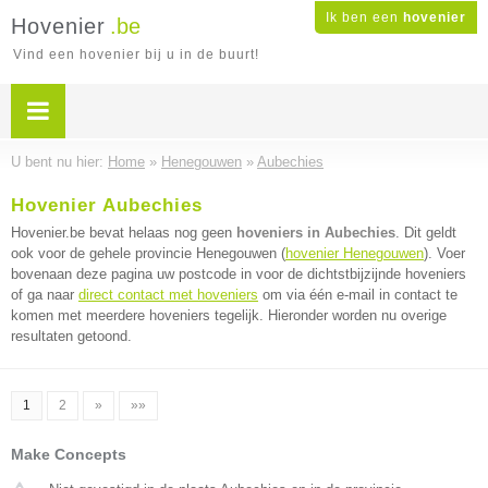
Ik ben een
hovenier
Hovenier
.be
Vind een hovenier bij u in de buurt!
U bent nu hier:
Home
»
Henegouwen
»
Aubechies
Hovenier Aubechies
Hovenier.be bevat helaas nog geen
hoveniers in Aubechies
. Dit geldt
ook voor de gehele provincie Henegouwen (
hovenier Henegouwen
). Voer
bovenaan deze pagina uw postcode in voor de dichtstbijzijnde hoveniers
of ga naar
direct contact met hoveniers
om via één e-mail in contact te
komen met meerdere hoveniers tegelijk. Hieronder worden nu overige
resultaten getoond.
1
2
»
»»
Make Concepts