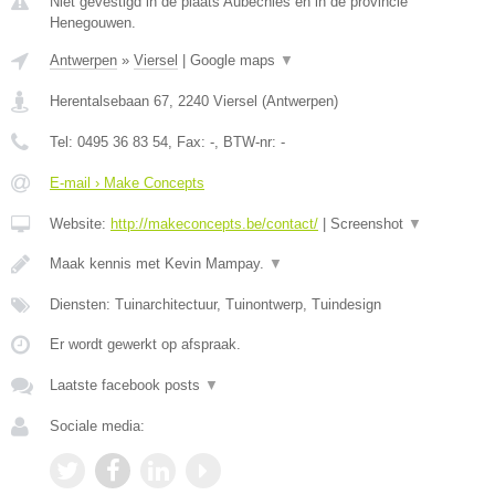
Niet gevestigd in de plaats Aubechies en in de provincie
Henegouwen.
Antwerpen
»
Viersel
|
Google maps
▼
Herentalsebaan 67
,
2240
Viersel
(
Antwerpen
)
Tel:
0495 36 83 54
, Fax:
-
, BTW-nr:
-
E-mail › Make Concepts
Website:
http://makeconcepts.be/contact/
|
Screenshot
▼
Maak kennis met Kevin Mampay.
▼
Diensten: Tuinarchitectuur, Tuinontwerp, Tuindesign
Er wordt gewerkt op afspraak.
Laatste facebook posts
▼
Sociale media: