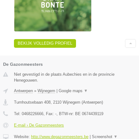
BEKIJK VOLLEDIG PROFIEL
De Gazonmeesters
Niet gevestigd in de plaats Aubechies en in de provincie
Henegouwen.
Antwerpen
»
Wijnegem
|
Google maps
▼
Turnhoutsebaan 408
,
2110
Wijnegem
(
Antwerpen
)
Tel:
0468226666
, Fax:
-
, BTW-nr:
BE 0674439119
E-mail › De Gazonmeesters
Website:
http://www.degazonmeesters.be
|
Screenshot
▼