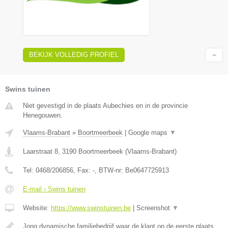
BEKIJK VOLLEDIG PROFIEL
Swins tuinen
Niet gevestigd in de plaats Aubechies en in de provincie
Henegouwen.
Vlaams-Brabant
»
Boortmeerbeek
|
Google maps
▼
Laarstraat 8
,
3190
Boortmeerbeek
(
Vlaams-Brabant
)
Tel:
0468/206856
, Fax:
-
, BTW-nr:
Be0647725913
E-mail › Swins tuinen
Website:
https://www.swinstuinen.be
|
Screenshot
▼
Jong dynamische familiebedrijf waar de klant op de eerste plaats